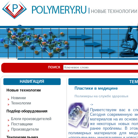
ПОИСК
НАВИГАЦИЯ
ТЕМ
Пластики в медицине
Новые технологии
Полимеры на службе здоровья
Новинки
Технологии
->
Приветствуем вас в сп
Подбор оборудования
Сегодня современную м
Блоги производителей
материалов на их основе
же некоторых новых по
Поставщики
ранее проблемы. В этом
Производители
полимерных материалов для меди
Тенденции рынка
«прорывными» инновациями и новос