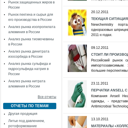
Рынок защищенных жиров в
России
20.12.2011
Рынок пектина и сырья для
ТЕКУЩАЯ СИТУАЦИЯ
его производства в России
Newchemistry порт
Анализ рынка изопропилата
одноразовых шприцев
алюминия в России
2011-х годах.
Анализ рынка тиомочевины
в России
09.12.2011
Анализ рынка динитрата
СТОИТ ЛИ ПРОИЗВО
изосорбида в России
Российский рынок с
Анализ рынка сульфида и
импортозависимым.
гидросульфида натрия в
большие перспективы
России
Анализ рынка нитрата
23.11.2011
алюминия в России
ПЕРЧАТКИ ANSELL 
Компания Ansell Hea
Все отчеты
одежды, - представ
ОТЧЕТЫ ПО ТЕМАМ
Antimicrobial Technolog
Другая продукция
13.10.2011
Литье под давлением,
ротоформование
МАТЕРИАЛЫ «ХОЛЛО