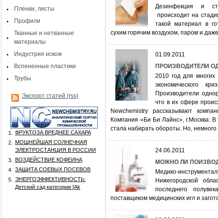
Дезинфекция и ст
Пленки, листы
происходит на стади
Профили
такой материал в го
сухим горячим воздухом, паром и даже
Тканные и нетканные
материалы
Индустрия искож
01.09.2011
Вспененные пластики
ПРОИЗВОДИТЕЛИ ОД
2010 год для многих
Трубы
экономического кр
Производители однор
Экспорт статей (rss)
что в их сфере проис
Newchemistry рассказывают компа
Компания «Би Би Лайнс», г.Москва: В
стала набирать обороты. Но, немного .
ФРУКТОЗА ВРЕДНЕЕ САХАРА
1.
МОЩНЕЙШАЯ СОЛНЕЧНАЯ
2.
ЭЛЕКТРОСТАНЦИЯ В РОССИИ
24.06.2011
ВОЗДЕЙСТВИЕ КОФЕИНА
3.
МОЖНО ЛИ ПОИЗВО
ЗАЩИТА СОЕВЫХ ПОСЕВОВ
4.
Медико-инструмент
ЭНЕРГОЭФФЕКТИВНОСТЬ:
5.
Нижегородской обла
Детский сад категории [Аk
последнего полуве
поставщиком медицинских игл и загото