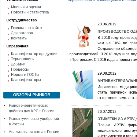
Мнения и оценки
Новости и статистика
Сотрудничество
28.06.2019
Реклама на сайте
ПРОИЗВОДСТВО ОД
Для авторов
В 2018 году произво
Контакты
чем на 10% по срав
Справочная
Сокращение объемов 
Классификатор продукции
производителей. В 2018 году шла по
Термопласты
«Прогрессе». С 2019 года шприцы та
Добавки
Процессы
29.08.2012
Нормы и ГОСТы
Классификаторы
АНТИБАКТЕРИАЛЬНЫ
Инвазивное медицинс
стать причиной всп
ОБЗОРЫ РЫНКОВ
отторжение импланта
Рынок энергетических
добавок для КРС в России
26.07.2012
Рынок гуминовых удобрений
ЭТИКЕТКИ ИЗ APTI
в России
Плёнка APTIV фирм
медицинского инстру
Анализ рынка кокса в России
инструментов и гарант