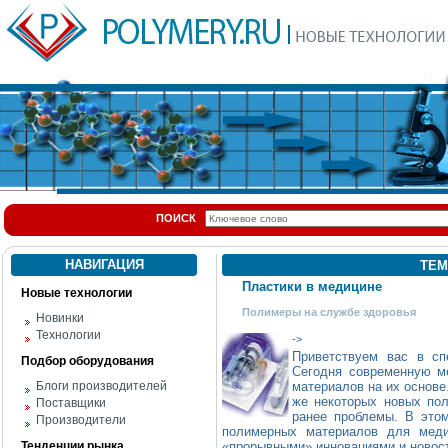
ПОИСК
НАВИГАЦИЯ
ТЕМ
Пластики в медицине
Новые технологии
Полимеры на службе здоровья
Новинки
Технологии
->
Приветствуем вас в сп
Подбор оборудования
Сегодня современную м
Блоги производителей
материалов на их основе
же некоторых новых по
Поставщики
ранее проблемы. В этом
Производители
полимерных материалов для меди
Тенденции рынка
«прорывными» инновациями и новос