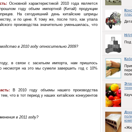
асть:
Основной характеристикой 2010 года является
прошлом году объем импортной (Китай) продукции
К
он
прицев. На сегодняшний день китайские шприцы
плас
еству, и по цене. К тому же, после того, как упала
Дета
йского производства значительно уменьшилась, что
Н
АН
Под
зводство в 2010 году относительно 2009?
К
аб
оду, в связи с засильем импорта, нам пришлось
При
но несмотря на это мы сумели завершить год с 10%
пер
пол
Э
ла
техн
асть:
В 2010 году объемы нашего производства
Кауч
тем, что в тот период у наших китайских конкурентов
Д
ре
пол
енения в 2011 году?
ком
«Жи