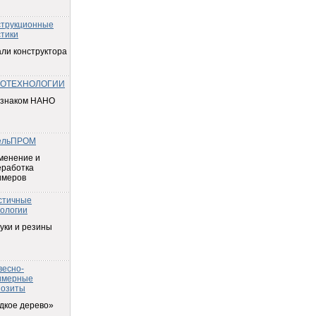
струкционные
тики
ли конструктора
ОТЕХНОЛОГИИ
 знаком НАНО
ельПРОМ
менение и
еработка
имеров
стичные
ологии
уки и резины
весно-
имерные
позиты
дкое дерево»