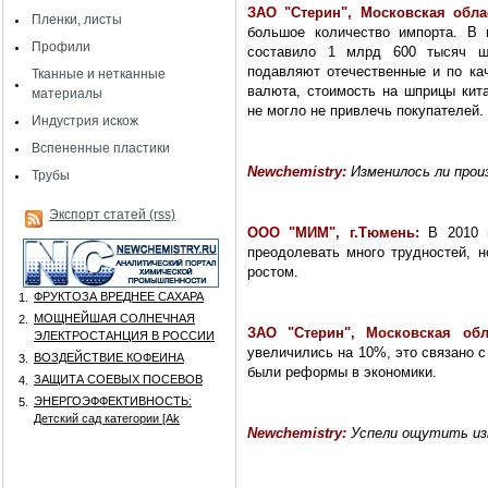
ЗАО "Стерин", Московская обл
Пленки, листы
большое количество импорта. В 
Профили
составило 1 млрд 600 тысяч ш
подавляют отечественные и по кач
Тканные и нетканные
валюта, стоимость на шприцы кита
материалы
не могло не привлечь покупателей.
Индустрия искож
Вспененные пластики
Newchemistry:
Изменилось ли прои
Трубы
Экспорт статей (rss)
ООО "МИМ", г.Тюмень:
В 2010 г
преодолевать много трудностей, 
ростом.
ФРУКТОЗА ВРЕДНЕЕ САХАРА
1.
МОЩНЕЙШАЯ СОЛНЕЧНАЯ
2.
ЗАО "Стерин", Московская обл
ЭЛЕКТРОСТАНЦИЯ В РОССИИ
увеличились на 10%, это связано с 
ВОЗДЕЙСТВИЕ КОФЕИНА
3.
были реформы в экономики.
ЗАЩИТА СОЕВЫХ ПОСЕВОВ
4.
ЭНЕРГОЭФФЕКТИВНОСТЬ:
5.
Детский сад категории [Аk
Newchemistry:
Успели ощутить изм