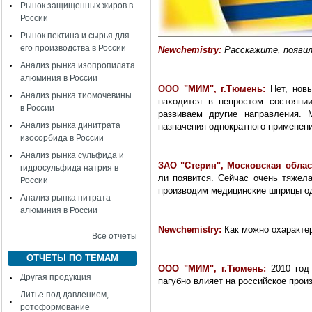
Рынок защищенных жиров в
России
Рынок пектина и сырья для
его производства в России
Newchemistry:
Расскажите, появил
Анализ рынка изопропилата
алюминия в России
ООО "МИМ", г.Тюмень:
Нет, новы
Анализ рынка тиомочевины
находится в непростом состояни
в России
развиваем другие направления. 
Анализ рынка динитрата
назначения однократного применени
изосорбида в России
Анализ рынка сульфида и
ЗАО "Стерин", Московская облас
гидросульфида натрия в
ли появится. Сейчас очень тяжел
России
производим медицинские шприцы од
Анализ рынка нитрата
алюминия в России
Newchemistry:
Как можно охаракте
Все отчеты
ОТЧЕТЫ ПО ТЕМАМ
ООО "МИМ", г.Тюмень:
2010 год 
Другая продукция
пагубно влияет на российское прои
Литье под давлением,
ротоформование