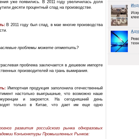
ения уже появились. В 2011 году увеличилась доля
И
нд
утили десяти процентный спад на производстве.
Иску
клее
ть:
В 2011 году был спад, в мае многие производства
сти.
А
дг
Рев
техн
раслевые проблемы можете отметить?
траслевая проблема заключается в дешевом импорте
ественных производителей на грань вымирания.
ть:
Импортная продукция заполонила отечественный
ртимент настолько выигрышные, что возможно наше
нкуренции и закроется. На сегодняшний день
зводят только в Китае, что дает им еще одно
огноз развития российского рынка одноразовых
адемии Конъюнктуры Промышленных Рынков: