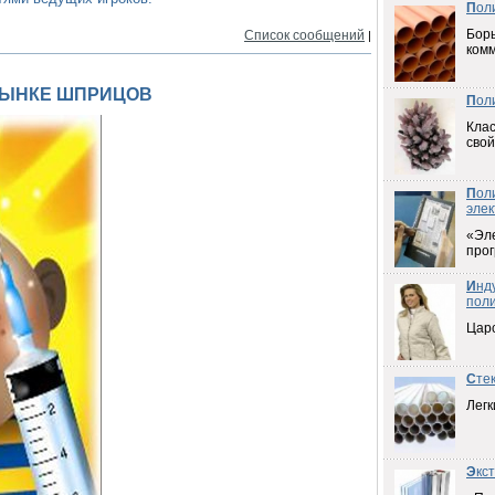
П
ол
Борь
Список сообщений
|
ком
РЫНКЕ ШПРИЦОВ
П
ол
Клас
свой
П
ол
элек
«Эл
прог
И
нд
пол
Цар
С
те
Легк
Э
кс