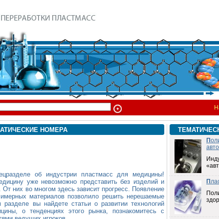
Н
АТИЧЕСКИЕ НОМЕРА
ТЕМАТИЧЕС
П
ол
авт
Инд
«ав
ецразделе об индустрии пластмасс для медицины!
едицину уже невозможно представить без изделий и
П
ла
. От них во многом здесь зависит прогресс. Появление
Пол
лимерных материалов позволило решить нерешаемые
здо
 разделе вы найдете статьи о развитии технологий
цины, о тенденциях этого рынка, познакомитесь с
тями ведущих игроков.