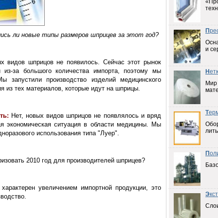
«Пр
техн
П
ре
ись ли новые типы размеров шприцев за этот год?
Осна
и се
х видов шприцов не появилось. Сейчас этот рынок
и из-за большого количества импорта, поэтому мы
Н
ет
Мы запустили производство изделий медицинского
Мир
я из тех материалов, которые идут на шприцы.
мат
Т
ер
ть:
Нет, новых видов шприцов не появлялось и вряд
ая экономическая ситуация в области медицины. Мы
Обо
лить
норазового использования типа "Луер".
П
ол
ризовать 2010 год для производителей шприцев?
Баз
характерен увеличением импортной продукции, это
Э
кс
зводство.
Слои