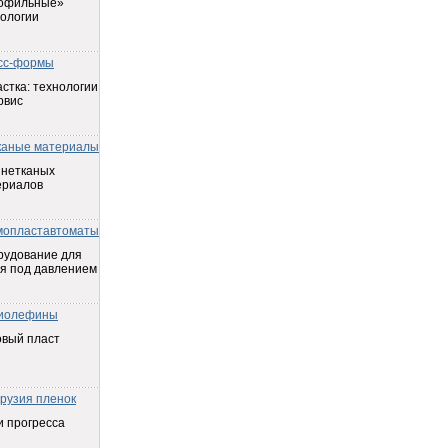
офильные»
ологии
сс-формы
стка: технологии
рвис
каные материалы
 нетканых
ериалов
мопластавтоматы
рудование для
я под давлением
иолефины
овый пласт
трузия пленок
 прогресса