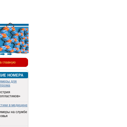
а главную
КИЕ НОМЕРА
имеры для
опрома
устрия
топластиков»
стики в медицине
имеры на службе
ровья