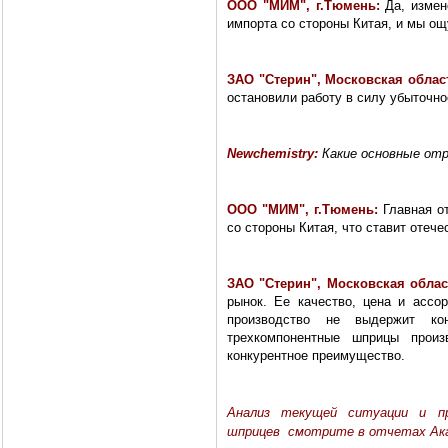
ООО "МИМ", г.Тюмень:
Да, измен
импорта со стороны Китая, и мы ощ
ЗАО "Стерин", Московская облас
остановили работу в силу убыточно
Newchemistry:
Какие основные от
ООО "МИМ", г.Тюмень:
Главная о
со стороны Китая, что ставит отеч
ЗАО "Стерин", Московская облас
рынок. Ее качество, цена и ассо
производство не выдержит ко
трехкомпонентные шприцы прои
конкурентное преимущество.
Анализ текущей ситуации и пр
шприцев смотрите в отчетах Ак