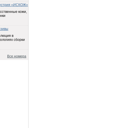
устрия «ИСКОЖ»
сственные кожи,
нки
езивы
олюция в
ологиях сборки
Все номера