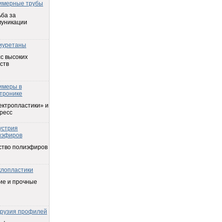
имерные трубы
ба за
муникации
иуретаны
с высоких
ств
имеры в
тронике
ектропластики» и
ресс
устрия
иэфиров
ство полиэфиров
клопластики
ие и прочные
трузия профилей