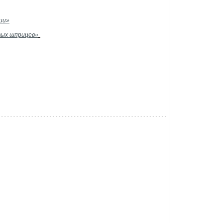
ии»
вых шприцев»