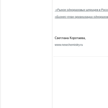
«Рынок одноразовых шприцев в Росс
«Бизнес-план организации одноразо
Светлана Коротаева,
www
.
newchemistry
.
ru