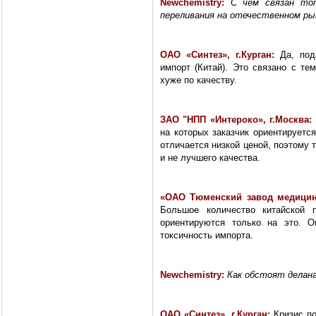
Newchemistry
:
С чем связан то
переливания на отечественном ры
ОАО «Синтез», г.Курган:
Да, по
импорт (Китай). Это связано с те
хуже по качеству.
ЗАО "НПП «Интероко», г.Москва:
на которых заказчик ориентируется
отличается низкой ценой, поэтому 
и не лучшего качества.
«
ОАО Тюменский завод медицин
Большое количество китайской п
ориентируются только на это. 
токсичность импорта.
Newchemistry
:
Как обстоят делана
ОАО «Синтез», г.Курган:
Кризис п