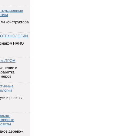
струкционные
тики
ли конструктора
ОТЕХНОЛОГИИ
 знаком НАНО
ельПРОМ
менение и
еработка
имеров
стичные
ологии
уки и резины
весно-
имерные
позиты
дкое дерево»