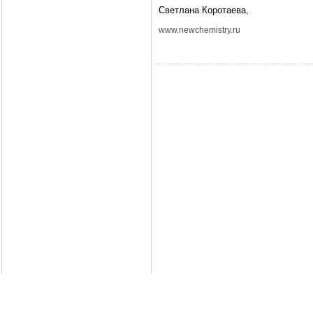
Светлана Коротаева,
www
.
newchemistry
.
ru