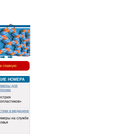
а главную
КИЕ НОМЕРА
имеры для
опрома
устрия
топластиков»
стики в медицине
имеры на службе
ровья