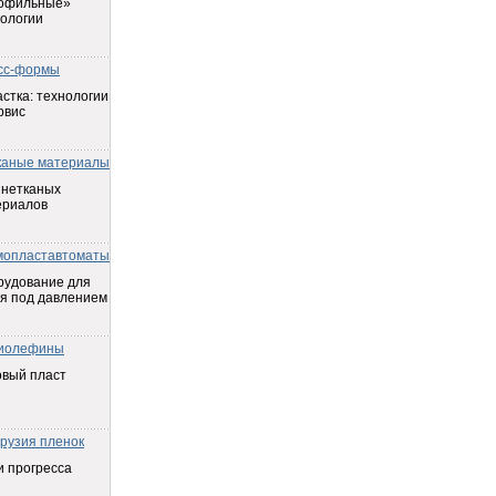
офильные»
ологии
сс-формы
стка: технологии
рвис
каные материалы
 нетканых
ериалов
мопластавтоматы
рудование для
я под давлением
иолефины
овый пласт
трузия пленок
 прогресса