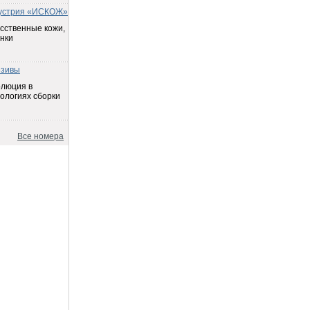
устрия «ИСКОЖ»
сственные кожи,
нки
езивы
олюция в
ологиях сборки
Все номера