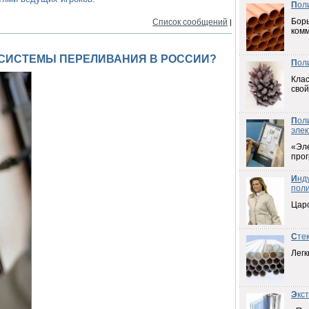
П
ол
Борь
Список сообщений
|
ком
 СИСТЕМЫ ПЕРЕЛИВАНИЯ В РОССИИ?
П
ол
Клас
свой
П
ол
элек
«Эл
прог
И
нд
пол
Цар
С
те
Легк
Э
кс