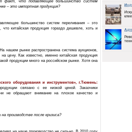
т факт, что подавляющее большинство систем
И
нд
нке – это импортная продукция?
Иску
клее
давляющее большинство систем переливания – это
м, что китайская продукция гораздо дешевле, хоть и
А
дг
Рев
техн
На нашем рынке распространена система аукционов,
 на цену. Как известно, именно китайская продукция
такой продукции много на российском рынке. Хотя она
ского оборудования и инструментов
»
,
г.Тюмень:
родукции связано с ее низкой ценой. Заказчики
Они не обращают внимание на плохое качество и
 на производстве после кризиса?
овлиял на наше производство не сильно. В 2010 году