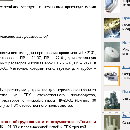
«Пр
техн
wchemistry
беседует с немногими производителями
П
ре
Осна
и се
еливания вы производите?
Н
ет
Мир
одим системы для переливания крови марки ПК2101,
мат
створов – ПР – 21-07, ПР – 22-01, универсальную
ых растворов и крови марок ПК - 23-07, ПК – 21-01 и
Т
ер
-01. Материал, который используется для трубок –
Обо
лить
ы производим устройства для переливания крови из
П
ол
дства из ПВХ отечественного производства,
Баз
 растворов с микрофильтром ПК-23-01 (фильтр 30
он) из ПВХ отечественного производства.
Э
кс
ского оборудования и инструментов
»
,
г.Тюмень:
Слои
 – 21-03 с пластмассовой иглой и ПВХ трубкой.