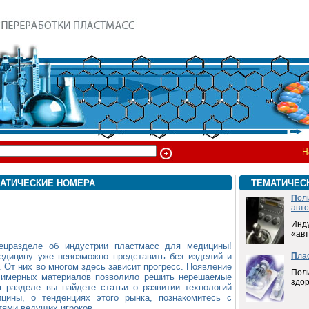
Н
АТИЧЕСКИЕ НОМЕРА
ТЕМАТИЧЕС
П
ол
авт
Инд
«ав
ецразделе об индустрии пластмасс для медицины!
едицину уже невозможно представить без изделий и
П
ла
. От них во многом здесь зависит прогресс. Появление
Пол
лимерных материалов позволило решить нерешаемые
здо
 разделе вы найдете статьи о развитии технологий
цины, о тенденциях этого рынка, познакомитесь с
тями ведущих игроков.