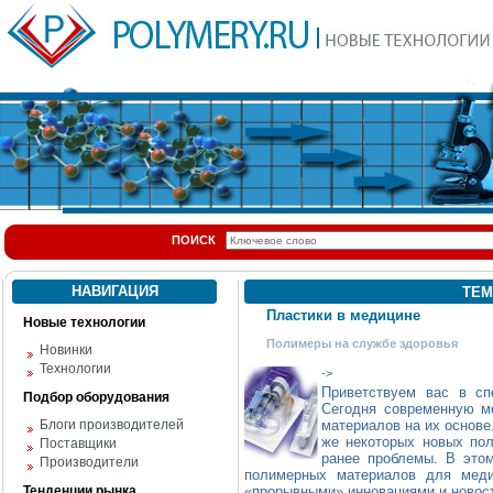
ПОИСК
НАВИГАЦИЯ
ТЕМ
Пластики в медицине
Новые технологии
Полимеры на службе здоровья
Новинки
Технологии
->
Приветствуем вас в сп
Подбор оборудования
Сегодня современную м
Блоги производителей
материалов на их основе
же некоторых новых по
Поставщики
ранее проблемы. В этом
Производители
полимерных материалов для меди
Тенденции рынка
«прорывными» инновациями и новос