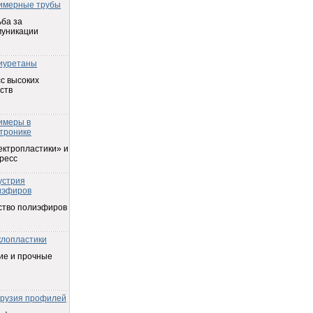
имерные трубы
ба за
муникации
иуретаны
с высоких
ств
имеры в
тронике
ектропластики» и
ресс
устрия
иэфиров
ство полиэфиров
клопластики
ие и прочные
трузия профилей