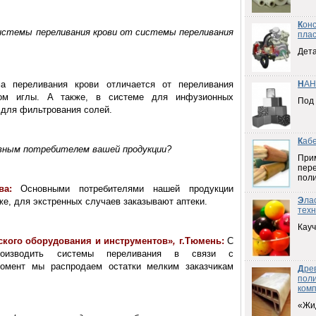
К
он
стемы переливания крови от системы переливания
плас
Дета
а переливания крови отличается от переливания
Н
АН
ром иглы. А также, в системе для инфузионных
Под
 для фильтрования солей.
К
аб
вным потребителем вашей продукции?
При
пер
пол
ва:
Основными потребителями нашей продукции
Э
ла
же, для экстренных случаев заказывают аптеки.
техн
Кауч
кого оборудования и инструментов
»
,
г.Тюмень:
С
оизводить системы переливания в связи с
омент мы распродаем остатки мелким заказчикам
Д
ре
пол
ком
«Жи