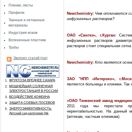
Пленки, листы
Профили
Newchemistry
:
Чем отличаются си
инфузионных растворов?
Тканные и нетканные
материалы
Индустрия искож
ОАО «Синтез», г.Курган:
Систем
Вспененные пластики
инфузионных растворов диамет
растворов стоит специальная сетка
Трубы
Экспорт статей (rss)
Newchemistry
:
Кто является осно
ЗАО "НПП «Интероко», г.Моск
ФРУКТОЗА ВРЕДНЕЕ САХАРА
1.
являются больницы и клиники. Так 
МОЩНЕЙШАЯ СОЛНЕЧНАЯ
2.
ЭЛЕКТРОСТАНЦИЯ В РОССИИ
ВОЗДЕЙСТВИЕ КОФЕИНА
3.
«
ОАО Тюменский завод медицинс
ЗАЩИТА СОЕВЫХ ПОСЕВОВ
4.
2011 года мы перестали пр
ЭНЕРГОЭФФЕКТИВНОСТЬ:
5.
нерентабельностью. На данный м
Детский сад категории [Аk
(аптекам, частным клиникам).