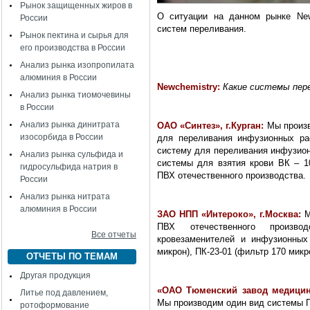
Рынок защищенных жиров в
О ситуации на данном рынке
Ne
России
систем переливания.
Рынок пектина и сырья для
его производства в России
Анализ рынка изопропилата
алюминия в России
Newchemistry
:
Какие системы пер
Анализ рынка тиомочевины
в России
Анализ рынка динитрата
ОАО «Синтез», г.Курган:
Мы произв
изосорбида в России
для переливания инфузионных ра
систему для переливания инфузионн
Анализ рынка сульфида и
системы для взятия крови ВК – 10
гидросульфида натрия в
ПВХ отечественного производства.
России
Анализ рынка нитрата
алюминия в России
ЗАО НПП «Интероко», г.Москва:
М
ПВХ отечественного произво
Все отчеты
кровезаменителей и инфузионных
микрон), ПК-23-01 (фильтр 170 микр
ОТЧЕТЫ ПО ТЕМАМ
Другая продукция
«
ОАО Тюменский завод медицин
Литье под давлением,
Мы производим один вид системы ПК
ротоформование