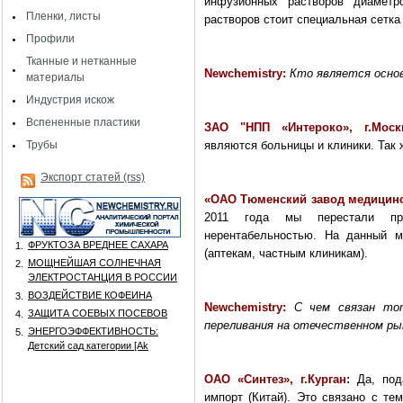
инфузионных растворов диамет
Пленки, листы
растворов стоит специальная сетка
Профили
Тканные и нетканные
Newchemistry
:
Кто является осно
материалы
Индустрия искож
Вспененные пластики
ЗАО "НПП «Интероко», г.Моск
Трубы
являются больницы и клиники. Так 
Экспорт статей (rss)
«
ОАО Тюменский завод медицинс
2011 года мы перестали пр
нерентабельностью. На данный м
ФРУКТОЗА ВРЕДНЕЕ САХАРА
1.
(аптекам, частным клиникам).
МОЩНЕЙШАЯ СОЛНЕЧНАЯ
2.
ЭЛЕКТРОСТАНЦИЯ В РОССИИ
ВОЗДЕЙСТВИЕ КОФЕИНА
3.
Newchemistry
:
С чем связан то
ЗАЩИТА СОЕВЫХ ПОСЕВОВ
4.
переливания на отечественном ры
ЭНЕРГОЭФФЕКТИВНОСТЬ:
5.
Детский сад категории [Аk
ОАО «Синтез», г.Курган:
Да, по
импорт (Китай). Это связано с те