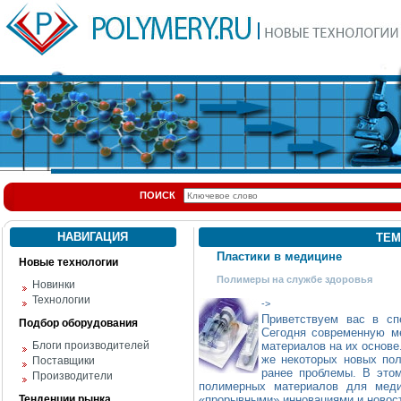
ПОИСК
НАВИГАЦИЯ
ТЕМ
Пластики в медицине
Новые технологии
Полимеры на службе здоровья
Новинки
Технологии
->
Приветствуем вас в сп
Подбор оборудования
Сегодня современную м
Блоги производителей
материалов на их основе
же некоторых новых по
Поставщики
ранее проблемы. В этом
Производители
полимерных материалов для меди
Тенденции рынка
«прорывными» инновациями и новос