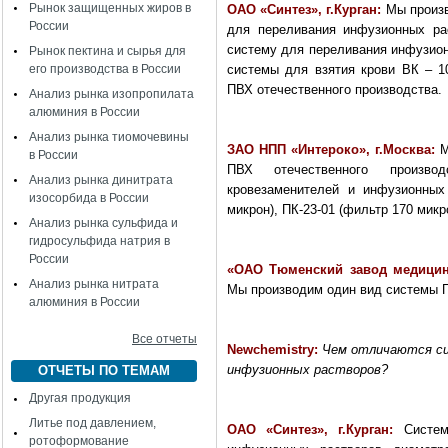
Рынок защищенных жиров в
ОАО «Синтез», г.Курган:
Мы произв
России
для переливания инфузионных ра
систему для переливания инфузионн
Рынок пектина и сырья для
его производства в России
системы для взятия крови ВК – 10
ПВХ отечественного производства.
Анализ рынка изопропилата
алюминия в России
Анализ рынка тиомочевины
ЗАО НПП «Интероко», г.Москва:
М
в России
ПВХ отечественного произво
Анализ рынка динитрата
кровезаменителей и инфузионных
изосорбида в России
микрон), ПК-23-01 (фильтр 170 микр
Анализ рынка сульфида и
гидросульфида натрия в
России
«
ОАО Тюменский завод медицин
Анализ рынка нитрата
Мы производим один вид системы ПК
алюминия в России
Все отчеты
Newchemistry
:
Чем отличаются си
инфузионных растворов?
ОТЧЕТЫ ПО ТЕМАМ
Другая продукция
Литье под давлением,
ОАО «Синтез», г.Курган:
Систем
ротоформование