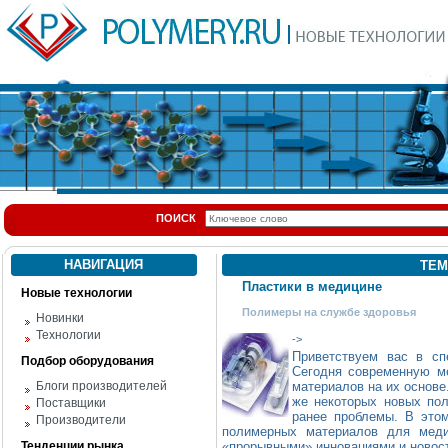
ПОИСК
НАВИГАЦИЯ
ТЕМ
Пластики в медицине
Новые технологии
Полимеры на службе здоровья
Новинки
Технологии
->
Приветствуем вас в сп
Подбор оборудования
Сегодня современную м
Блоги производителей
материалов на их основе
же некоторых новых по
Поставщики
ранее проблемы. В этом
Производители
полимерных материалов для меди
Тенденции рынка
«прорывными» инновациями и новос