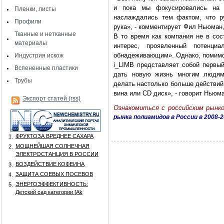
и пока мы фокусировались на т
Пленки, листы
наслаждались тем фактом, что ру
Профили
рука», - комментирует Фил Ньюман,
Тканные и нетканные
В то время как компания не в сос
материалы
интерес, проявленный потенци
обнадеживающим». Однако, помимо 
Индустрия искож
i_LIMB представляет собой первый
Вспененные пластики
дать новую жизнь многим людям
Трубы
делать настолько больше действий
вина или CD диск», - говорит Ньюма
Экспорт статей (rss)
Ознакомиться с российским рын
рынка полиамидов в России в 2008-2
ФРУКТОЗА ВРЕДНЕЕ САХАРА
1.
МОЩНЕЙШАЯ СОЛНЕЧНАЯ
2.
ЭЛЕКТРОСТАНЦИЯ В РОССИИ
ВОЗДЕЙСТВИЕ КОФЕИНА
3.
ЗАЩИТА СОЕВЫХ ПОСЕВОВ
4.
ЭНЕРГОЭФФЕКТИВНОСТЬ:
5.
Детский сад категории [Аk