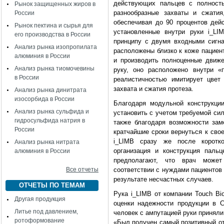
действующих пальцев с полност
Рынок защищенных жиров в
разнообразные захваты и сжатия
России
обеспечивая до 90 процентов дей
Рынок пектина и сырья для
установленные внутри руки i_LI
его производства в России
принципу с двумя входными сигна
Анализ рынка изопропилата
расположены близко к коже пациен
алюминия в России
и производить полноценные движ
Анализ рынка тиомочевины
руку, оно расположено внутри «
в России
реалистичностью имитирует цвет
захвата и сжатия протеза.
Анализ рынка динитрата
изосорбида в России
Благодаря модульной конструкци
Анализ рынка сульфида и
установить с учетом требуемой сил
гидросульфида натрия в
также благодаря возможности зам
России
кратчайшие сроки вернуться к сво
i_LIMB сразу же после коротк
Анализ рынка нитрата
организация и конструкция паль
алюминия в России
предполагают, что врач может
Все отчеты
соответствии с нуждами пациентов
результате несчастных случаев.
ОТЧЕТЫ ПО ТЕМАМ
Рука i_LIMB от компании Touch Bi
Другая продукция
оценки надежности продукции в 
Литье под давлением,
человек с ампутацией руки приняли
ротоформование
«Был получен самый позитивный от