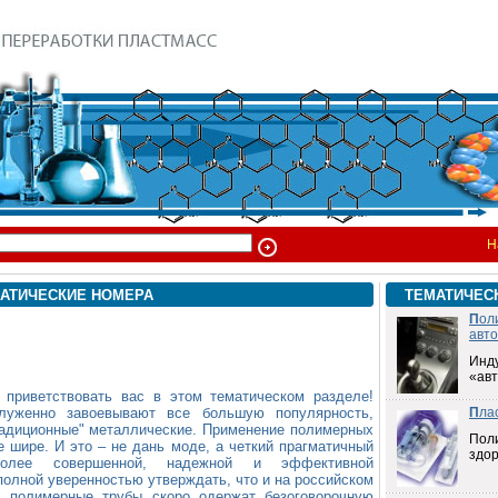
Н
АТИЧЕСКИЕ НОМЕРА
ТЕМАТИЧЕС
П
ол
авт
Инд
«ав
 приветствовать вас в этом тематическом разделе!
луженно завоевывают все большую популярность,
П
ла
радиционные" металлические. Применение полимерных
Пол
 шире. И это – не дань моде, а четкий прагматичный
здо
лее совершенной, надежной и эффективной
полной уверенностью утверждать, что и на российском
" полимерные трубы скоро одержат безоговорочную