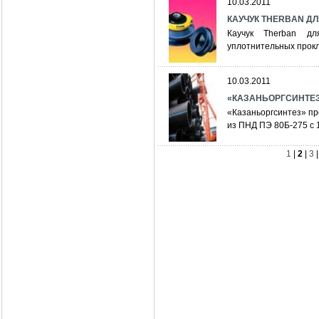
10.03.2011
КАУЧУК THERBAN Д
Каучук Therban дл
уплотнительных прокл
10.03.2011
«КАЗАНЬОРГСИНТЕЗ
«Казаньоргсинтез» п
из ПНД ПЭ 80Б-275 с 
1
|
2
|
3