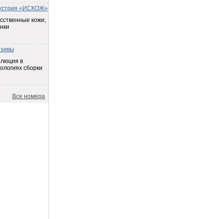
устрия «ИСКОЖ»
сственные кожи,
нки
езивы
олюция в
ологиях сборки
Все номера