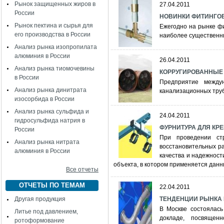
Рынок защищенных жиров в
27.04.2011
России
НОВИНКИ ФИТИНГО
Рынок пектина и сырья для
Ежегодно на рынке фи
его производства в России
наиболее существенны
Анализ рынка изопропилата
алюминия в России
26.04.2011
Анализ рынка тиомочевины
КОРРУГИРОВАННЫЕ
в России
Предприятие между
Анализ рынка динитрата
канализационных труб
изосорбида в России
Анализ рынка сульфида и
24.04.2011
гидросульфида натрия в
ФУРНИТУРА ДЛЯ КР
России
При проведении ст
Анализ рынка нитрата
восстановительных ра
алюминия в России
качества и надежности
объекта, в котором применяется данн
Все отчеты
ОТЧЕТЫ ПО ТЕМАМ
22.04.2011
Другая продукция
ТЕНДЕНЦИИ РЫНКА
В Москве состоялас
Литье под давлением,
докладе, посвящен
ротоформование