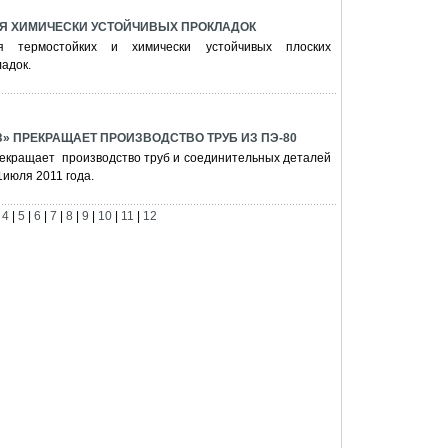
ЛЯ ХИМИЧЕСКИ УСТОЙЧИВЫХ ПРОКЛАДОК
я термостойких и химически устойчивых плоских
адок.
» ПРЕКРАЩАЕТ ПРОИЗВОДСТВО ТРУБ ИЗ ПЭ-80
рекращает производство труб и соединительных деталей
1июля 2011 года.
|
4
|
5
|
6
|
7
|
8
|
9
|
10
|
11
|
12