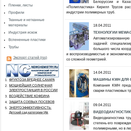
Белоруссии и Казах
Пленки, листы
«Полипластика» Кирилл Трусов рас
индустрии полимерных труб.
Профили
Тканные и нетканные
материалы
18.04.2011
Индустрия искож
ТЕХНОЛОГИИ MEWAG
Автоматизированную
Вспененные пластики
задачей: специализи
Трубы
большого числа коорд
и воспроизводимостью и экономическ
Экспорт статей (rss)
со сложной геометрией.
14.04.2011
МАШИНЫ KWH ДЛЯ 
ФРУКТОЗА ВРЕДНЕЕ САХАРА
1.
Компания KWH предл
МОЩНЕЙШАЯ СОЛНЕЧНАЯ
2.
ЭЛЕКТРОСТАНЦИЯ В РОССИИ
сварки пластиковых т
ВОЗДЕЙСТВИЕ КОФЕИНА
3.
ЗАЩИТА СОЕВЫХ ПОСЕВОВ
4.
09.04.2011
ЭНЕРГОЭФФЕКТИВНОСТЬ:
5.
ВИДЕОДИАГНОСТИК
Детский сад категории [Аk
Видеодиагностика тр
степень его поврежде
полимерными, но в лю