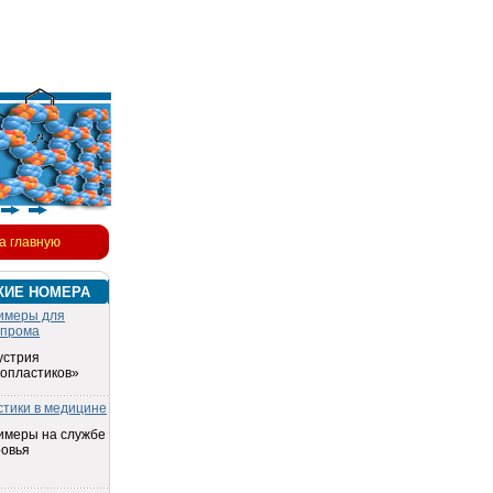
а главную
КИЕ НОМЕРА
имеры для
опрома
устрия
топластиков»
стики в медицине
имеры на службе
ровья