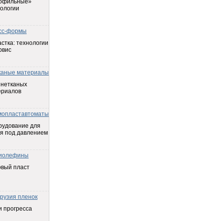
офильные»
ологии
сс-формы
стка: технологии
рвис
каные материалы
 нетканых
ериалов
мопластавтоматы
рудование для
я под давлением
иолефины
овый пласт
трузия пленок
 прогресса