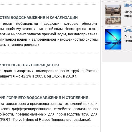
И
нд
Иску
клее
СТЕМ ВОДОСНАБЖЕНИЯ И КАНАЛИЗАЦИИ
 грозит небывалыми паводками, которые обострят
ны проблему качества питьевой воды. Несмотря на то что
А
дг
вертью мировых запасов пресной воды, неблагоприятная
Рев
 питьевой водой и запредельной изношенностью систем
техн
сь во многих регионах.
ИЛЕНОВЫХ ТРУБ СОКРАЩАЕТСЯ
г. доля импортных полипропиленовых труб в России
щается – с 42,2% в 2005 г. од 14,5% в 2010 г.
РУБ ГОРЯЧЕГО ВОДОСНАБЖЕНИЯ И ОТОПЛЕНИЯ
 катализаторов и производственных технологий привели
высоко дифференцированного семейства полиэтиленов
йкости, предназначенных для производства труб для
ERT - Polyethylene of Raised Temperature resistance).