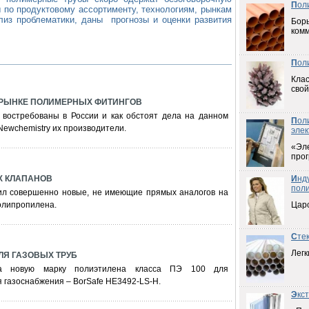
П
ол
 по продуктовому ассортименту, технологиям, рынкам
лиз проблематики, даны прогнозы и оценки развития
Борь
ком
П
ол
Клас
свой
 РЫНКЕ ПОЛИМЕРНЫХ ФИТИНГОВ
 востребованы в России и как обстоят дела на данном
П
ол
Newchemistry их производители.
элек
«Эл
прог
Х КЛАПАНОВ
И
нд
пол
ил совершенно новые, не имеющие прямых аналогов на
олипропилена.
Цар
С
те
Легк
ЛЯ ГАЗОВЫХ ТРУБ
ила новую марку полиэтилена класса ПЭ 100 для
я газоснабжения – BorSafe HE3492-LS-H.
Э
кс