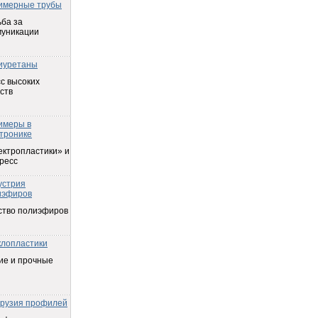
имерные трубы
ба за
муникации
иуретаны
с высоких
ств
имеры в
тронике
ектропластики» и
ресс
устрия
иэфиров
ство полиэфиров
клопластики
ие и прочные
трузия профилей