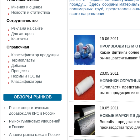
победу... Здесь собраны материалы
Мнения и оценки
полимерных труб, представлен ана
Новости и статистика
всего направления.
Сотрудничество
Реклама на сайте
Для авторов
15.06.2011
Контакты
ПРОИЗВОДИТЕЛИ О
Справочная
Какие фитинги более
Классификатор продукции
рынке, рассказывают 
Термопласты
Добавки
Процессы
23.05.2011
Нормы и ГОСТы
НОВИНКИ ОБРАТНЫ
Классификаторы
«Эгопласт» представ
рынке продукция из п
ОБЗОРЫ РЫНКОВ
Рынок энергетических
10.05.2011
добавок для КРС в России
НОВЫЕ МАРКИ ПЭ Д
Рынок гуминовых удобрений
Borealis представ
в России
производства труб дл
Анализ рынка кокса в России