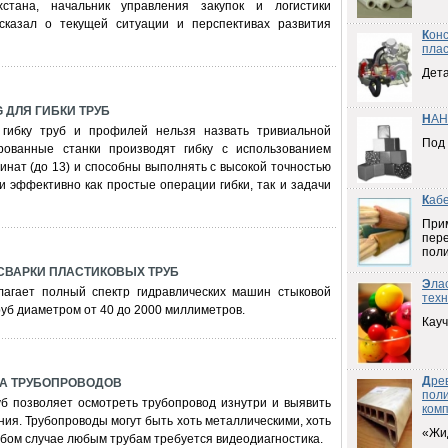
стана, начальник управления закупок и логистики
сказал о текущей ситуации и перспективах развития
К
он
плас
Дета
 ДЛЯ ГИБКИ ТРУБ
Н
АН
 гибку труб и профилей нельзя назвать тривиальной
Под
рованные станки производят гибку с использованием
инат (до 13) и способны выполнять с высокой точностью
и эффективно как простые операции гибки, так и задачи
К
аб
При
пер
пол
СВАРКИ ПЛАСТИКОВЫХ ТРУБ
Э
ла
агает полный спектр гидравлических машин стыковой
техн
руб диаметром от 40 до 2000 миллиметров.
Кауч
Д
ре
А ТРУБОПРОВОДОВ
пол
уб позволяет осмотреть трубопровод изнутри и выявить
ком
ния. Трубопроводы могут быть хоть металлическими, хоть
«Жи
бом случае любым трубам требуется видеодиагностика.