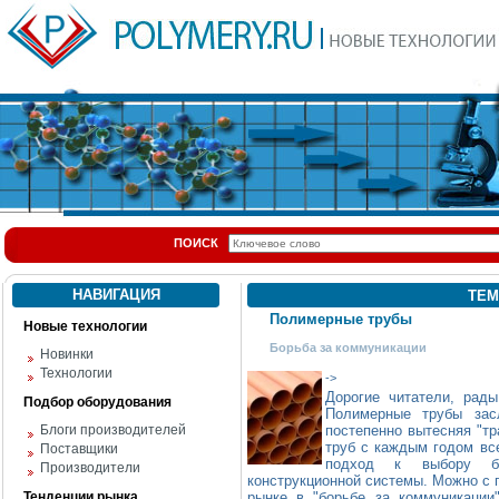
ПОИСК
НАВИГАЦИЯ
ТЕМ
Полимерные трубы
Новые технологии
Борьба за коммуникации
Новинки
Технологии
->
Дорогие читатели, рады
Подбор оборудования
Полимерные трубы зас
Блоги производителей
постепенно вытесняя "т
труб с каждым годом все
Поставщики
подход к выбору бо
Производители
конструкционной системы. Можно с 
Тенденции рынка
рынке в "борьбе за коммуникации