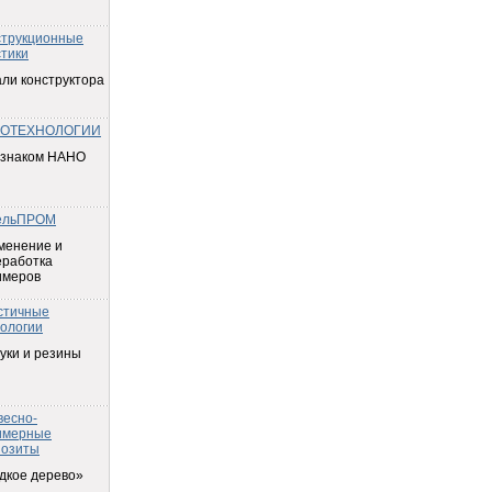
струкционные
тики
ли конструктора
ОТЕХНОЛОГИИ
 знаком НАНО
ельПРОМ
менение и
еработка
имеров
стичные
ологии
уки и резины
весно-
имерные
позиты
дкое дерево»