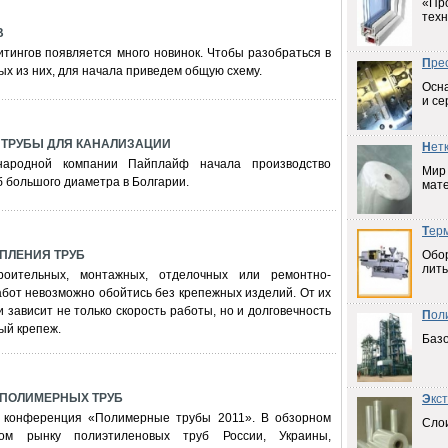
«Пр
техн
В
тингов появляется много новинок. Чтобы разобраться в
П
ре
х из них, для начала приведем общую схему.
Осна
и се
 ТРУБЫ ДЛЯ КАНАЛИЗАЦИИ
Н
ет
народной компании Пайплайф начала производство
Мир
 большого диаметра в Болгарии.
мат
Т
ер
ЕПЛЕНИЯ ТРУБ
Обо
лить
роительных, монтажных, отделочных или ремонтно-
бот невозможно обойтись без крепежных изделий. От их
 зависит не только скорость работы, но и долговечность
П
ол
ый крепеж.
Баз
 ПОЛИМЕРНЫХ ТРУБ
Э
кс
ь конференция «Полимерные трубы 2011». В обзорном
Слои
ном рынку полиэтиленовых труб России, Украины,