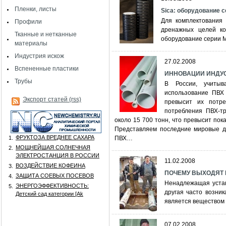
Пленки, листы
Sica: оборудование с
Для комплектования 
Профили
дренажных целей ко
Тканные и нетканные
оборудование серии Mu
материалы
Индустрия искож
27.02.2008
Вспененные пластики
ИННОВАЦИИ ИНДУС
Трубы
В России, учиты
использование ПВХ
Экспорт статей (rss)
превысит их потр
потребления ПВХ-тр
около 15 700 тонн, что превысит показ
Представляем последние мировые д
ФРУКТОЗА ВРЕДНЕЕ САХАРА
1.
ПВХ…
МОЩНЕЙШАЯ СОЛНЕЧНАЯ
2.
ЭЛЕКТРОСТАНЦИЯ В РОССИИ
11.02.2008
ВОЗДЕЙСТВИЕ КОФЕИНА
3.
ПОЧЕМУ ВЫХОДЯТ ИЗ
ЗАЩИТА СОЕВЫХ ПОСЕВОВ
4.
Ненадлежащая устан
ЭНЕРГОЭФФЕКТИВНОСТЬ:
5.
другая часто возни
Детский сад категории [Аk
является веществом
07.02.2008