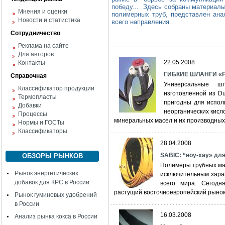
победу... Здесь собраны материалы
Мнения и оценки
полимерных труб, представлен ана
Новости и статистика
всего направления.
Сотрудничество
Реклама на сайте
Для авторов
22.05.2008
Контакты
ГИБКИЕ ШЛАНГИ «
Справочная
Универсальные ш
Классификатор продукции
изготовленной из D
Термопласты
пригодны для исполь
Добавки
неорганических кисл
Процессы
минеральных масел и их производны
Нормы и ГОСТы
Классификаторы
28.04.2008
SABIC: “ноу-хау» для
ОБЗОРЫ РЫНКОВ
Полимеры трубных мар
Рынок энергетических
исключительным хара
добавок для КРС в России
всего мира. Сегодн
растущий восточноевропейский рыно
Рынок гуминовых удобрений
в России
16.03.2008
Анализ рынка кокса в России