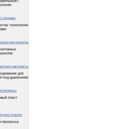
офильные»
ологии
сс-формы
стка: технологии
рвис
каные материалы
 нетканых
ериалов
мопластавтоматы
рудование для
я под давлением
иолефины
овый пласт
трузия пленок
 прогресса