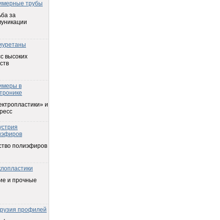
имерные трубы
ба за
муникации
иуретаны
с высоких
ств
имеры в
тронике
ектропластики» и
ресс
устрия
иэфиров
ство полиэфиров
клопластики
ие и прочные
трузия профилей