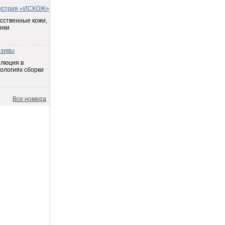
устрия «ИСКОЖ»
сственные кожи,
нки
езивы
олюция в
ологиях сборки
Все номера