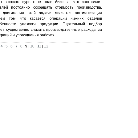
о высококонкурентное поле бизнеса, что заставляет
елей постоянно сокращать стоимость производства.
 достижения этой задачи является автоматизация
сем том, что касается операций нижних отделов
обенности упаковки продукции. Тщательный подбор
жет существенно снизить производственные расходы за
раций и упразднения рабочих ...
|
4
|
5
|
6
|
7
|
8
|
9
|
10
|
11
|
12