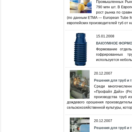
Промышленных Рынко
790 млн шт. В Европ
рост рынка по срав
(по данным ETMA — European Tube Man
европейских производителей туб от 
15.01.2008
ВАКУУМНОЕ ФОРМ
Формование отдель
гофрированных тр
используется неболь
20.12.2007
Решения для труб и т
Среди многочисленн
«Профайл Дайз» (Pro
производства труб и
дождевого орошения производительн
сельскохозяйственной культуры, кото
20.12.2007
Решения для труб и 