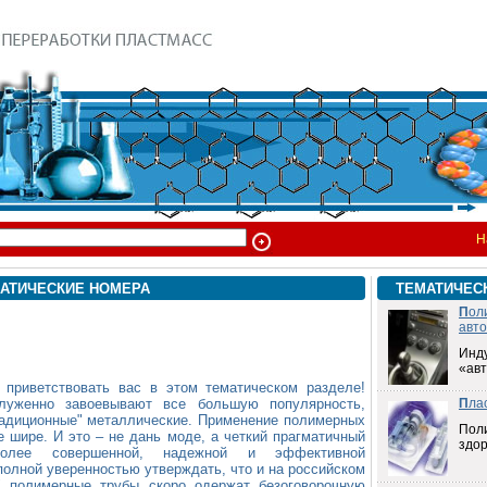
Н
АТИЧЕСКИЕ НОМЕРА
ТЕМАТИЧЕС
П
ол
авт
Инд
«ав
 приветствовать вас в этом тематическом разделе!
луженно завоевывают все большую популярность,
П
ла
радиционные" металлические. Применение полимерных
Пол
 шире. И это – не дань моде, а четкий прагматичный
здо
лее совершенной, надежной и эффективной
полной уверенностью утверждать, что и на российском
" полимерные трубы скоро одержат безоговорочную