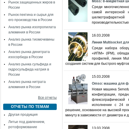
Moss: 8-мицветная ш
Рынок защищенных жиров в
Среди многочисленно
России
самой интересной 
Рынок пектина и сырья для
шелкотрафаретн
его производства в России
производительностью 
Анализ рынка изопропилата
алюминия в России
16.03.2008
Анализ рынка тиомочевины
Линия Multisocket дл
в России
Среди набора обору
Анализ рынка динитрата
«ИПМ» (IPM), облад
изосорбида в России
профилей, линия Mul
создания систем для быстрого муфто
Анализ рынка сульфида и
гидросульфида натрия в
России
15.03.2008
Анализ рынка нитрата
Omso: машина для ф
алюминия в России
Новая машина Servotu
конфигурации, пред
Все отчеты
флексографической 
исполнении с 24 оп
ОТЧЕТЫ ПО ТЕМАМ
решение, основанное на высокой прои
Другая продукция
минуту в зависимости от диаметра и д
Литье под давлением,
ротоформование
13.03.2008