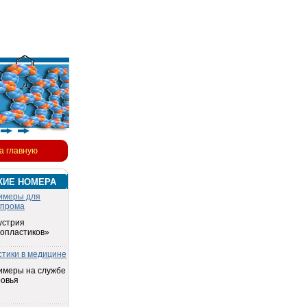
а главную
КИЕ НОМЕРА
имеры для
опрома
устрия
топластиков»
стики в медицине
имеры на службе
ровья