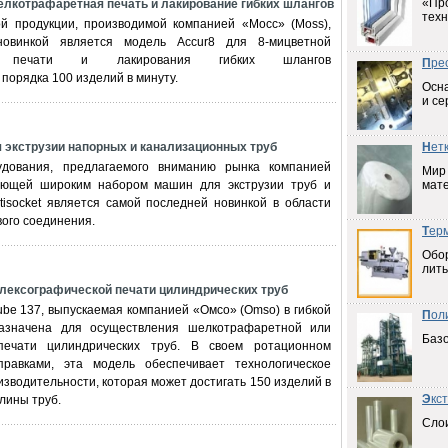
«Пр
елкотрафаретная печать и лакирование гибких шлангов
техн
й продукции, производимой компанией «Мосс» (Moss),
новинкой является модель Accur8 для 8-мицветной
ой печати и лакирования гибких шлангов
П
ре
порядка 100 изделий в минуту.
Осна
и се
я экструзии напорных и канализационных труб
Н
ет
дования, предлагаемого вниманию рынка компанией
Мир
ающей широким набором машин для экструзии труб и
мат
tisocket является самой последней новинкой в области
вого соединения.
Т
ер
Обо
лить
лексографической печати цилиндрических труб
be 137, выпускаемая компанией «Омсо» (Omso) в гибкой
П
ол
назначена для осуществления шелкотрафаретной или
Баз
печати цилиндрических труб. В своем ротационном
равками, эта модель обеспечивает технологическое
зводительности, которая может достигать 150 изделий в
Э
кс
лины труб.
Слои