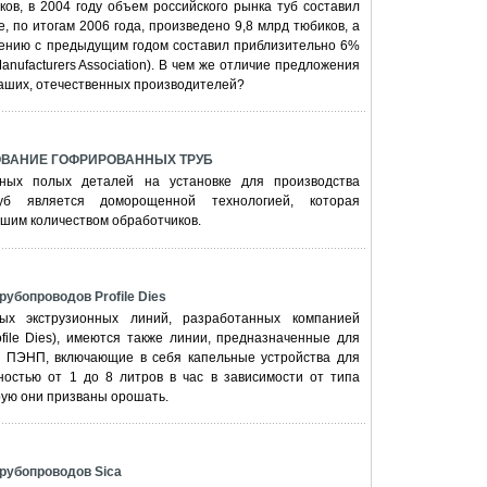
в, в 2004 году объем российского рынка туб составил
е, по итогам 2006 года, произведено 9,8 млрд тюбиков, а
нению с предыдущим годом составил приблизительно 6%
ufacturers Association). В чем же отличие предложения
наших, отечественных производителей?
ОВАНИЕ ГОФРИРОВАННЫХ ТРУБ
ных полых деталей на установке для производства
уб является доморощенной технологией, которая
шим количеством обработчиков.
рубопроводов Profile Dies
ых экструзионных линий, разработанных компанией
file Dies), имеются также линии, предназначенные для
з ПЭНП, включающие в себя капельные устройства для
остью от 1 до 8 литров в час в зависимости от типа
рую они призваны орошать.
трубопроводов Sica