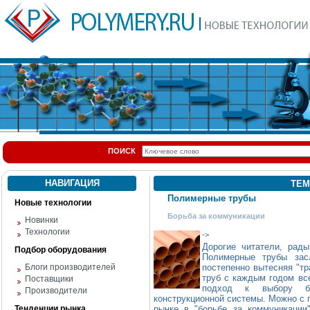
ПОИСК
НАВИГАЦИЯ
ТЕМ
Полимерные трубы
Новые технологии
Борьба за коммуникации
Новинки
Технологии
->
Дорогие читатели, рады
Подбор оборудования
Полимерные трубы зас
Блоги производителей
постепенно вытесняя "т
труб с каждым годом все
Поставщики
подход к выбору бо
Производители
конструкционной системы. Можно с 
Тенденции рынка
рынке в "борьбе за коммуникации