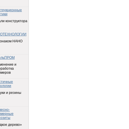
струкционные
тики
ли конструктора
ОТЕХНОЛОГИИ
 знаком НАНО
ельПРОМ
менение и
еработка
имеров
стичные
ологии
уки и резины
весно-
имерные
позиты
дкое дерево»