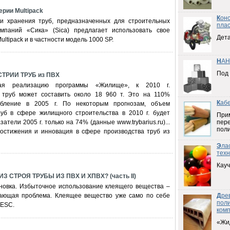
ерии Multipack
К
он
и хранения труб, предназначенных для строительных
плас
мпаний «Сика» (Sica) предлагает использовать свое
Дета
ltipack и в частности модель 1000 SP.
Н
АН
Под
ТРИИ ТРУБ из ПВХ
вая реализацию программы «Жилище», к 2010 г.
 труб может составить около 18 960 т. Это на 110%
К
аб
ебление в 2005 г. По некоторым прогнозам, объем
уб в сфере жилищного строительства в 2010 г. будет
При
атели 2005 г. только на 74% (данные www.trybarius.ru)...
пер
пол
остижения и инновация в сфере производства труб из
Э
ла
техн
Кауч
 СТРОЯ ТРУБЫ ИЗ ПВХ И ХПВХ? (часть II)
овка. Избыточное использование клеящего вещества –
кающая проблема. Клеящее вещество уже само по себе
Д
ре
пол
 ESC.
ком
«Жи