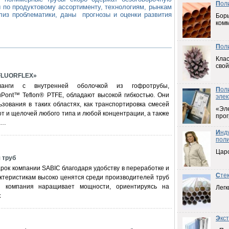
П
ол
 по продуктовому ассортименту, технологиям, рынкам
лиз проблематики, даны прогнозы и оценки развития
Борь
ком
П
ол
Клас
свой
FLUORFLEX»
ланги с внутренней оболочкой из гофротрубы,
П
ол
uPont™ Teflon® PTFE, обладают высокой гибкостью. Они
элек
зования в таких областях, как транспортировка смесей
«Эл
от и щелочей любого типа и любой концентрации, а также
прог
х…
И
нд
пол
Цар
 труб
ок компании SABIC благодаря удобству в переработке и
С
те
ктеристикам высоко ценятся среди производителей труб
я компания наращивает мощности, ориентируясь на
Легк
к
Э
кс