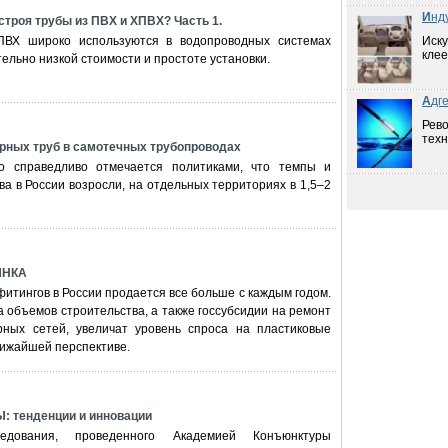
И
нд
строя трубы из ПВХ и ХПВХ? Часть 1.
ВХ широко используются в водопроводных системах
Иску
клее
тельно низкой стоимости и простоте установки.
А
дг
Рев
техн
рных труб в самотечных трубопроводах
о справедливо отмечается политиками, что темпы и
а в России возросли, на отдельных территориях в 1,5–2
ЫНКА
фитингов в России продается все больше с каждым годом.
 объемов строительства, а также госсубсидии на ремонт
ных сетей, увеличат уровень спроса на пластиковые
лижайшей перспективе.
 тенденции и инновации
дования, проведенного Академией Конъюнктуры