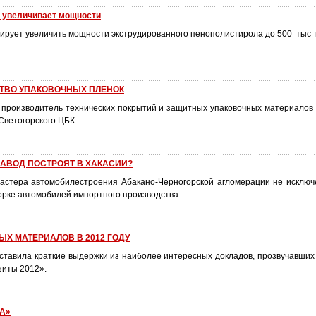
 увеличивает мощности
ирует увеличить мощности экструдированного пенополистирола до 500 тыс м
ТВО УПАКОВОЧНЫХ ПЛЕНОК
й производитель технических покрытий и защитных упаковочных материалов
Светогорского ЦБК.
АВОД ПОСТРОЯТ В ХАКАСИИ?
ластера автомобилестроения Абакано-Черногорской агломерации не исключ
орке автомобилей импортного производства.
Х МАТЕРИАЛОВ В 2012 ГОДУ
ставила краткие выдержки из наиболее интересных докладов, прозвучавши
зиты 2012».
А»