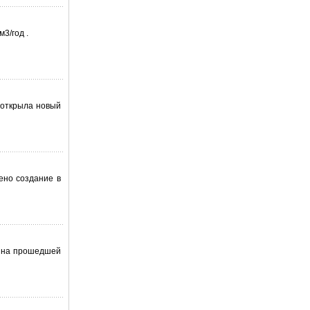
3/год .
 открыла новый
ено создание в
х на прошедшей