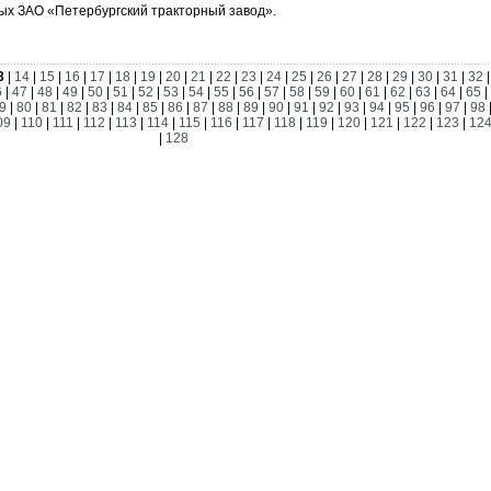
мых ЗАО «Петербургский тракторный завод».
3
|
14
|
15
|
16
|
17
|
18
|
19
|
20
|
21
|
22
|
23
|
24
|
25
|
26
|
27
|
28
|
29
|
30
|
31
|
32
6
|
47
|
48
|
49
|
50
|
51
|
52
|
53
|
54
|
55
|
56
|
57
|
58
|
59
|
60
|
61
|
62
|
63
|
64
|
65
|
9
|
80
|
81
|
82
|
83
|
84
|
85
|
86
|
87
|
88
|
89
|
90
|
91
|
92
|
93
|
94
|
95
|
96
|
97
|
98
09
|
110
|
111
|
112
|
113
|
114
|
115
|
116
|
117
|
118
|
119
|
120
|
121
|
122
|
123
|
12
|
128