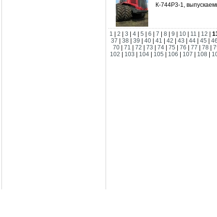
К-744Р3-1, выпускае
1
|
2
|
3
|
4
|
5
|
6
|
7
|
8
|
9
|
10
|
11
|
12
|
1
37
|
38
|
39
|
40
|
41
|
42
|
43
|
44
|
45
|
4
70
|
71
|
72
|
73
|
74
|
75
|
76
|
77
|
78
|
7
102
|
103
|
104
|
105
|
106
|
107
|
108
|
1