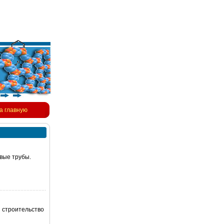
а главную
овые трубы.
строительство
.