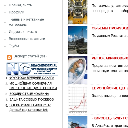
Пленки, листы
По замыслу, автокл
непосредственно сбор
Профили
Тканные и нетканные
материалы
ОБЪЕМЫ ПРОИЗВО
Индустрия искож
По данным Росстата в
Вспененные пластики
Трубы
Экспорт статей (rss)
РЫНОК АКРИЛОВЫХ
Представляем интер
производителя сантех
ФРУКТОЗА ВРЕДНЕЕ САХАРА
1.
МОЩНЕЙШАЯ СОЛНЕЧНАЯ
2.
ЭЛЕКТРОСТАНЦИЯ В РОССИИ
ЕВРОПЕЙСКИЕ ЦЕН
ВОЗДЕЙСТВИЕ КОФЕИНА
3.
Экспортные цены пол
ЗАЩИТА СОЕВЫХ ПОСЕВОВ
4.
ЭНЕРГОЭФФЕКТИВНОСТЬ:
5.
Детский сад категории [Аk
«КИРОВЕЦ» БУДУТ 
В Алтайском крае ве