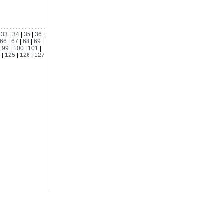
|
33
|
34
|
35
|
36
|
66
|
67
|
68
|
69
|
|
99
|
100
|
101
|
4
|
125
|
126
|
127