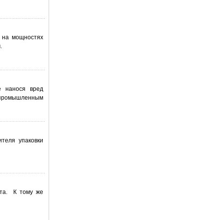
е на мощностях
м.
е нанося вред
промышленным
ителя упаковки
нта. К тому же