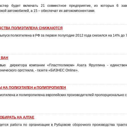
астер будет включать 21 совместное предприятие, из которых 6 зав
кой автомобилей, а 15 – обеспечат их автокомпонентами.
ДСТВА ПОЛИЭТИЛЕНА СНИЖАЮТСЯ
ыпуск полиэтилена в РФ за первое полугодие 2012 года снизился на 14% до 7
 ВАН
вью директора компании «Пластполиком» Азата Яруллина - единствен
нического оргстекла, - газете «БИЗНЕС Online».
Ы НА ПОЛИЭТИЛЕН и ПОЛИПРОПИЛЕН
иэтилена и полипропилена европейских производителей пропорционально 
СОБИРАТЬ НА АЛТАЕ
дется работа по организации в Рубцовске сборочного производства тракт