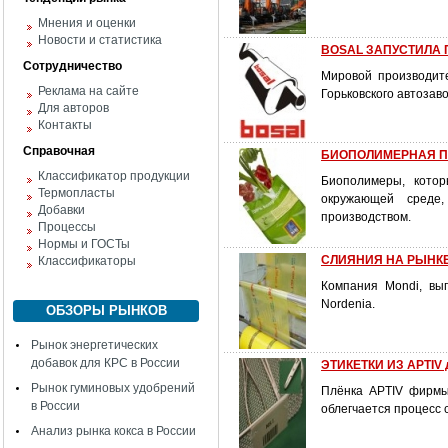
Мнения и оценки
Новости и статистика
BOSAL ЗАПУСТИЛА
Сотрудничество
Мировой производит
Реклама на сайте
Горьковского автозав
Для авторов
Контакты
Справочная
БИОПОЛИМЕРНАЯ П
Классификатор продукции
Биополимеры, котор
Термопласты
окружающей среде
Добавки
производством.
Процессы
Нормы и ГОСТы
СЛИЯНИЯ НА РЫНКЕ
Классификаторы
Компания Mondi, вы
Nordenia.
ОБЗОРЫ РЫНКОВ
Рынок энергетических
добавок для КРС в России
ЭТИКЕТКИ ИЗ APTI
Рынок гуминовых удобрений
Плёнка APTIV фирмы 
в России
облегчается процесс 
Анализ рынка кокса в России