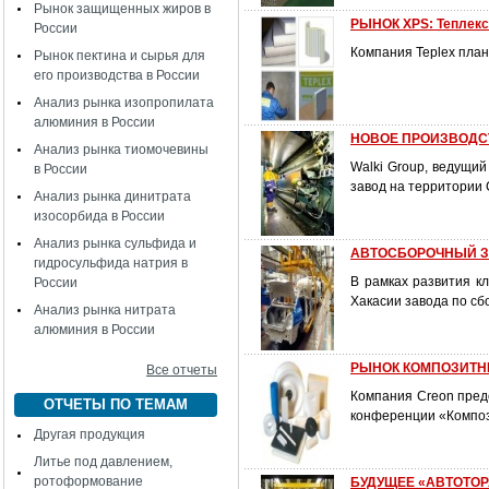
Рынок защищенных жиров в
РЫНОК XPS: Теплекс
России
Компания Teplex план
Рынок пектина и сырья для
его производства в России
Анализ рынка изопропилата
алюминия в России
НОВОЕ ПРОИЗВОДС
Анализ рынка тиомочевины
Walki Group, ведущи
в России
завод на территории 
Анализ рынка динитрата
изосорбида в России
Анализ рынка сульфида и
АВТОСБОРОЧНЫЙ З
гидросульфида натрия в
В рамках развития к
России
Хакасии завода по сб
Анализ рынка нитрата
алюминия в России
РЫНОК КОМПОЗИТНЫ
Все отчеты
Компания Creon пред
ОТЧЕТЫ ПО ТЕМАМ
конференции «Компо
Другая продукция
Литье под давлением,
ротоформование
БУДУЩЕЕ «АВТОТОР