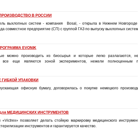
 ПРОИЗВОДСТВО В РОССИИ
ель выхлопных систем - компания Bosal, - открыла в Нижнем Новгород
ода совместное предприятие (СП) с группой ГАЗ по выпуску выхлопных систе
РОГРАММА EVONIK
ые можно производить из биосырья и которые легко разлагаются, н
, все еще являются зоной экспериментов, нежели полноценным 
 ГИБКОЙ УПАКОВКИ
пускающая офисную бумагу, договорилась о покупке немецкого производ
V для МЕДИЦИНСКИХ ИНСТРУМЕНТОВ
«Victrex» позволяет делать стойкую маркировку медицинского инструме
стерилизации инструментов и гарантируется качество.