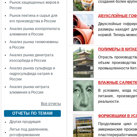
создания более крупн
Рынок защищенных жиров в
России
Рынок пектина и сырья для
ДВУХСЛОЙНЫЕ ГОФР
его производства в России
Двухслойные гофрир
Анализ рынка изопропилата
размеры находят для
алюминия в России
нормой. Теперь можно
Анализ рынка тиомочевины
в России
ПОЛИМЕРЫ В КИТАЕ: 
Анализ рынка динитрата
Отрасль производств
изосорбида в России
объем производства
Анализ рынка сульфида и
промышленности Кит
гидросульфида натрия в
России
ВЛАЖНЫЕ САЛФЕТКИ
Анализ рынка нитрата
В условиях, когда 
алюминия в России
питания, производи
реальности.
Все отчеты
ОТЧЕТЫ ПО ТЕМАМ
ФОРМОВШИКИ В УС
Другая продукция
Продолжаем цикл с
Литье под давлением,
американские произв
ротоформование
пластпереработчикам