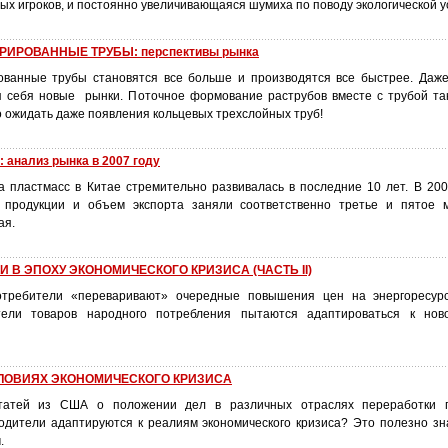
ых игроков, и постоянно увеличивающаяся шумиха по поводу экологической у
ИРОВАННЫЕ ТРУБЫ: перспективы рынка
ованные трубы становятся все больше и производятся все быстрее. Даж
 себя новые рынки. Поточное формование раструбов вместе с трубой та
 ожидать даже появления кольцевых трехслойных труб!
анализ рынка в 2007 году
а пластмасс в Китае стремительно развивалась в последние 10 лет. В 200
 продукции и объем экспорта заняли соответственно третье и пятое м
ая.
 В ЭПОХУ ЭКОНОМИЧЕСКОГО КРИЗИСА (ЧАСТЬ II)
потребители «переваривают» очередные повышения цен на энергоресур
тели товаров народного потребления пытаются адаптироваться к нов
ЛОВИЯХ ЭКОНОМИЧЕСКОГО КРИЗИСА
татей из США о положении дел в различных отраслях переработки п
одители адаптируются к реалиям экономического кризиса? Это полезно зн
.