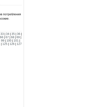
ов потребления
ысокие.
|
33
|
34
|
35
|
36
|
66
|
67
|
68
|
69
|
|
99
|
100
|
101
|
4
|
125
|
126
|
127