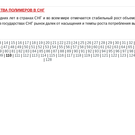
ТВА ПОЛИМЕРОВ В СНГ
дних лет в странах СНГ и во всем мире отмечается стабильный рост объем
в государствах СНГ рынок далек от насыщения и темпы роста потребления в
3
|
14
|
15
|
16
|
17
|
18
|
19
|
20
|
21
|
22
|
23
|
24
|
25
|
26
|
27
|
28
|
29
|
30
|
31
|
32
6
|
47
|
48
|
49
|
50
|
51
|
52
|
53
|
54
|
55
|
56
|
57
|
58
|
59
|
60
|
61
|
62
|
63
|
64
|
65
|
9
|
80
|
81
|
82
|
83
|
84
|
85
|
86
|
87
|
88
|
89
|
90
|
91
|
92
|
93
|
94
|
95
|
96
|
97
|
98
09
|
110
|
111
|
112
|
113
|
114
|
115
|
116
|
117
|
118
|
119
|
120
|
121
|
122
|
123
|
12
|
128