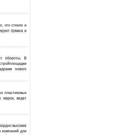
о, что стекло и
ируют бумага и
ет обороты. В
 стройплощадки
адрами нового
ых пластиковых
х марок, ведет
екордно высокие
х компаний для