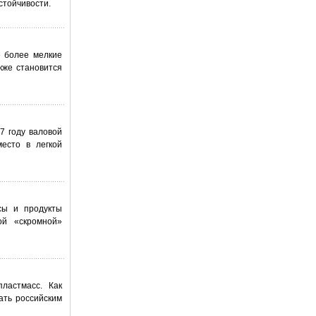
стойчивости.
е более мелкие
кже становится
7 году валовой
есто в легкой
сы и продукты
ой «скромной»
ластмасс. Как
ать российским