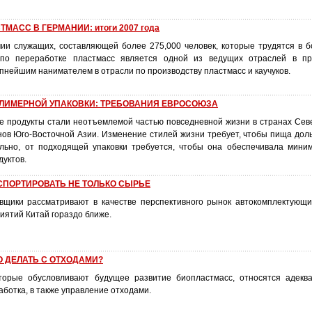
МАСС В ГЕРМАНИИ: итоги 2007 года
ии служащих, составляющей более 275,000 человек, которые трудятся в б
 по переработке пластмасс является одной из ведущих отраслей в п
упнейшим нанимателем в отрасли по производству пластмасс и каучуков.
ЛИМЕРНОЙ УПАКОВКИ: ТРЕБОВАНИЯ ЕВРОСОЮЗА
 продукты стали неотъемлемой частью повседневной жизни в странах Сев
нов Юго-Восточной Азии. Изменение стилей жизни требует, чтобы пища дол
ельно, от подходящей упаковки требуется, чтобы она обеспечивала мин
уктов.
СПОРТИРОВАТЬ НЕ ТОЛЬКО СЫРЬЕ
щики рассматривают в качестве перспективного рынок автокомплектующи
иятий Китай гораздо ближе.
 ДЕЛАТЬ С ОТХОДАМИ?
оторые обусловливают будущее развитие биопластмасс, относятся адекв
аботка, в также управление отходами.