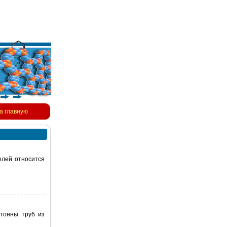
а главную
елей относится
тонны труб из