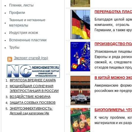
Пленки, листы
ПЕРЕРАБОТКА ПЛАСТ
Профили
Благодаря целой арм
Тканные и нетканные
компаниях, отрасль
материалы
Германии, а также кр
Индустрия искож
Вспененные пластики
ПРОИЗВОДСТВО ПО
Трубы
Упакованные пищевые
Европы и ряда регио
Экспорт статей (rss)
свежей, и, следоват
отходов пищевых прод
В КИТАЙ МОЖНО ЭК
ФРУКТОЗА ВРЕДНЕЕ САХАРА
1.
Американские формов
МОЩНЕЙШАЯ СОЛНЕЧНАЯ
2.
российских же предпр
ЭЛЕКТРОСТАНЦИЯ В РОССИИ
ВОЗДЕЙСТВИЕ КОФЕИНА
3.
ЗАЩИТА СОЕВЫХ ПОСЕВОВ
4.
ЭНЕРГОЭФФЕКТИВНОСТЬ:
5.
БИОПОЛИМЕРЫ: ЧТО
Детский сад категории [Аk
К числу проблем, к
материалов и их разр