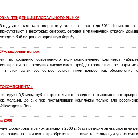
ОВКА: ТЕНДЕНЦИИ ГЛОБАЛЬНОГО РЫНКА
8 году доля пластмасс на рынке упаковок возрастет до 50%. Несмотря на т
присутствуют в некоторых секторах, сегодня в упаковочной отрасли домин
между собой острую конкурентную борьбу.
»: кадровый вопрос
ект по созданию современного полипропиленового комплекса набира
иентировочно в последних числах июля, пройдет торжественное открытие
». В этой связи все острее встает такой вопрос, как обеспечение к
ВТОКОМПОНЕНТА»
естирует 3,5 млрд руб. в строительство завода интерьерных и экстерьерн
ок. Холдинг, до сих пор поставлявший комплекты только для российски
Volkswagen и Renault.
и 2008
удут формировать рынок упаковки в 2008 г., будут реакция рынка смолы на р
, операции по слиянию и приобретению, а также консолидация упаковочны