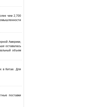
олее чем 2,700
ромышленности
ерной Америки,
ьше оставалась
имальный объем
х в Китае. Для
атные поставки