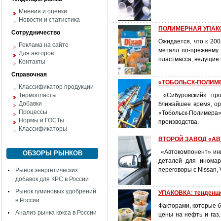
Мнения и оценки
Новости и статистика
ПОЛИМЕРНАЯ УПАК
Сотрудничество
Ожидается, что к 200
Реклама на сайте
металл по-прежнему 
Для авторов
пластмасса, ведущие 
Контакты
Справочная
«ТОБОЛЬСК-ПОЛИМЕР
Классификатор продукции
Термопласты
«Сибуровский» про
Добавки
ближайшее время, ор
Процессы
«Тобольск-Полимера
Нормы и ГОСТы
производства.
Классификаторы
ВТОРОЙ ЗАВОД «А
«Автокомпонент» инв
ОБЗОРЫ РЫНКОВ
деталей для иномар
переговоры с Nissan, 
Рынок энергетических
добавок для КРС в России
Рынок гуминовых удобрений
УПАКОВКА: тенденци
в России
Факторами, которые б
Анализ рынка кокса в России
цены на нефть и газ