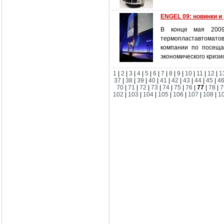
ENGEL 09: новинки и
В конце мая 2009
термопластавтомато
компании по посеща
экономического кризи
1
|
2
|
3
|
4
|
5
|
6
|
7
|
8
|
9
|
10
|
11
|
12
|
1
37
|
38
|
39
|
40
|
41
|
42
|
43
|
44
|
45
|
4
70
|
71
|
72
|
73
|
74
|
75
|
76
|
77
|
78
|
7
102
|
103
|
104
|
105
|
106
|
107
|
108
|
1