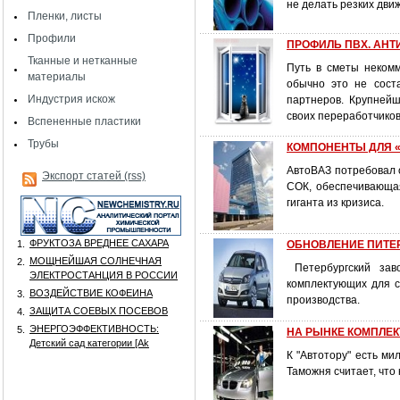
не делать резких дви
Пленки, листы
Профили
ПРОФИЛЬ ПВХ. АНТИ
Тканные и нетканные
Путь в сметы некомм
материалы
обычно это не соста
Индустрия искож
партнеров. Крупней
своих переработчиков
Вспененные пластики
Трубы
КОМПОНЕНТЫ ДЛЯ «А
АвтоВАЗ потребовал о
Экспорт статей (rss)
СОК, обеспечивающая
гиганта из кризиса.
ФРУКТОЗА ВРЕДНЕЕ САХАРА
1.
ОБНОВЛЕНИЕ ПИТЕРС
МОЩНЕЙШАЯ СОЛНЕЧНАЯ
2.
Петербургский заво
ЭЛЕКТРОСТАНЦИЯ В РОССИИ
комплектующих для с
ВОЗДЕЙСТВИЕ КОФЕИНА
3.
производства.
ЗАЩИТА СОЕВЫХ ПОСЕВОВ
4.
ЭНЕРГОЭФФЕКТИВНОСТЬ:
5.
НА РЫНКЕ КОМПЛЕКТ
Детский сад категории [Аk
К "Автотору" есть м
Таможня считает, что