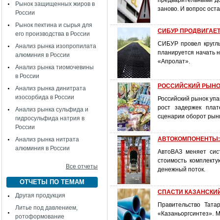
предварительными до
Рынок защищенных жиров в
заново. И вопрос ост
России
Рынок пектина и сырья для
СИБУР ПРОДВИГАЕТ
его производства в России
СИБУР провел круглы
Анализ рынка изопропилата
планируется начать 
алюминия в России
«Апролат».
Анализ рынка тиомочевины
в России
РОССИЙСКИЙ РЫНОК
Анализ рынка динитрата
изосорбида в России
Российский рынок упа
рост задержек плат
Анализ рынка сульфида и
сценарии оборот рынк
гидросульфида натрия в
России
АВТОКОМПОНЕНТЫ: А
Анализ рынка нитрата
алюминия в России
АвтоВАЗ меняет сис
стоимость комплекту
Все отчеты
денежный поток.
ОТЧЕТЫ ПО ТЕМАМ
СПАСТИ КАЗАНСКИ
Другая продукция
Правительство Тата
Литье под давлением,
«Казаньоргсинтез». 
ротоформование