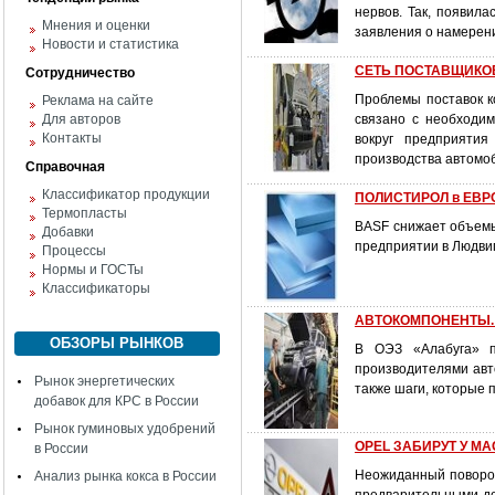
нервов. Так, появил
Мнения и оценки
заявления о намерен
Новости и статистика
СЕТЬ ПОСТАВЩИКОВ
Сотрудничество
Проблемы поставок к
Реклама на сайте
Для авторов
связано с необходи
Контакты
вокруг предприятия
производства автомоб
Справочная
Классификатор продукции
ПОЛИСТИРОЛ в ЕВРО
Термопласты
BASF снижает объемы
Добавки
предприятии в Людвиг
Процессы
Нормы и ГОСТы
Классификаторы
АВТОКОМПОНЕНТЫ. 
ОБЗОРЫ РЫНКОВ
В ОЭЗ «Алабуга» п
производителями авт
Рынок энергетических
также шаги, которые 
добавок для КРС в России
Рынок гуминовых удобрений
OPEL ЗАБИРУТ У M
в России
Неожиданный поворот
Анализ рынка кокса в России