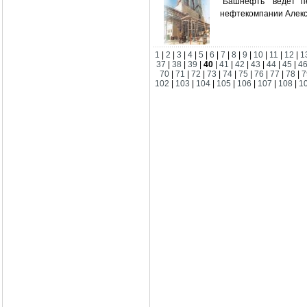
"Башнефть" ведет п
нефтекомпании Алекс
1
|
2
|
3
|
4
|
5
|
6
|
7
|
8
|
9
|
10
|
11
|
12
|
1
37
|
38
|
39
|
40
|
41
|
42
|
43
|
44
|
45
|
4
70
|
71
|
72
|
73
|
74
|
75
|
76
|
77
|
78
|
7
102
|
103
|
104
|
105
|
106
|
107
|
108
|
1