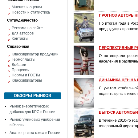
Мнения и оценки
Новости и статистика
ПРОГНОЗ АВТОРЫН
Сотрудничество
По итогам года в Ро
Реклама на сайте
предыдущих прогнозо
Для авторов
Контакты
Справочная
ПЕРСПЕКТИВНЫЕ РЫН
Классификатор продукции
О потенциале росси
Термопласты
населения в различны
Добавки
Процессы
Нормы и ГОСТы
ДИНАМИКА ЦЕН НА 
Классификаторы
С учетом стабильно
поднять цены в июне
ОБЗОРЫ РЫНКОВ
Рынок энергетических
добавок для КРС в России
ВЫПУСК АВТОМОБИЛ
Рынок гуминовых удобрений
В течение 2010-го го
в России
генеральный директо
Анализ рынка кокса в России