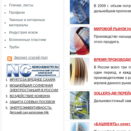
Пленки, листы
В 2009 г. объем пот
дальнейшем прогнозир
Профили
Тканные и нетканные
материалы
МИРОВОЙ РЫНОК 
Индустрия искож
Производство насыще
Вспененные пластики
этого продукта.
Трубы
Экспорт статей (rss)
ВРЕМЯ ПРОИЗВОДИ
В России всего три 
один период, и кажд
производителями о р
ФРУКТОЗА ВРЕДНЕЕ САХАРА
1.
игроков данного рынка
МОЩНЕЙШАЯ СОЛНЕЧНАЯ
2.
ЭЛЕКТРОСТАНЦИЯ В РОССИИ
SOLLERS-ДВ ПЕРЕЙ
ВОЗДЕЙСТВИЕ КОФЕИНА
3.
Дальневосточный заво
ЗАЩИТА СОЕВЫХ ПОСЕВОВ
4.
ЭНЕРГОЭФФЕКТИВНОСТЬ:
5.
Детский сад категории [Аk
«БАШНЕФТЬ» хочет 