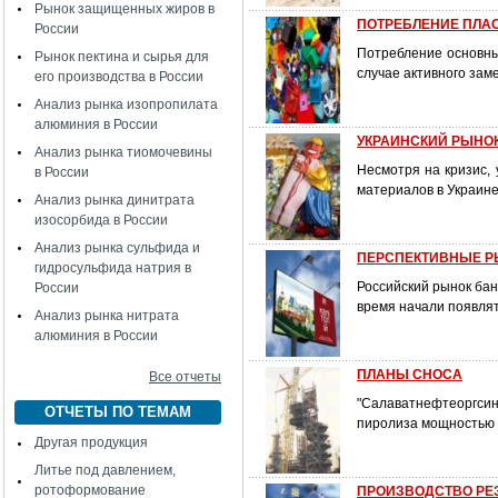
Рынок защищенных жиров в
ПОТРЕБЛЕНИЕ ПЛАС
России
Потребление основных
Рынок пектина и сырья для
случае активного зам
его производства в России
Анализ рынка изопропилата
алюминия в России
УКРАИНСКИЙ РЫНО
Анализ рынка тиомочевины
Несмотря на кризис,
в России
материалов в Украине
Анализ рынка динитрата
изосорбида в России
Анализ рынка сульфида и
ПЕРСПЕКТИВНЫЕ РЫН
гидросульфида натрия в
Российский рынок бан
России
время начали появлят
Анализ рынка нитрата
алюминия в России
ПЛАНЫ СНОСА
Все отчеты
"Салаватнефтеоргсин
ОТЧЕТЫ ПО ТЕМАМ
пиролиза мощностью 
Другая продукция
Литье под давлением,
ротоформование
ПРОИЗВОДСТВО РЕ