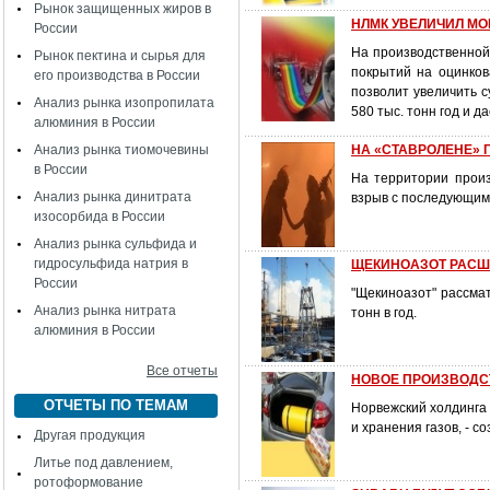
Рынок защищенных жиров в
НЛМК УВЕЛИЧИЛ МО
России
На производственной
Рынок пектина и сырья для
покрытий на оцинков
его производства в России
позволит увеличить 
Анализ рынка изопропилата
580 тыс. тонн год и 
алюминия в России
Анализ рынка тиомочевины
НА «СТАВРОЛЕНЕ» 
в России
На территории прои
Анализ рынка динитрата
взрыв с последующим 
изосорбида в России
Анализ рынка сульфида и
гидросульфида натрия в
ЩЕКИНОАЗОТ РАСШ
России
"Щекиноазот" рассма
Анализ рынка нитрата
тонн в год.
алюминия в России
Все отчеты
НОВОЕ ПРОИЗВОДС
ОТЧЕТЫ ПО ТЕМАМ
Норвежский холдинга 
и хранения газов, - с
Другая продукция
Литье под давлением,
ротоформование