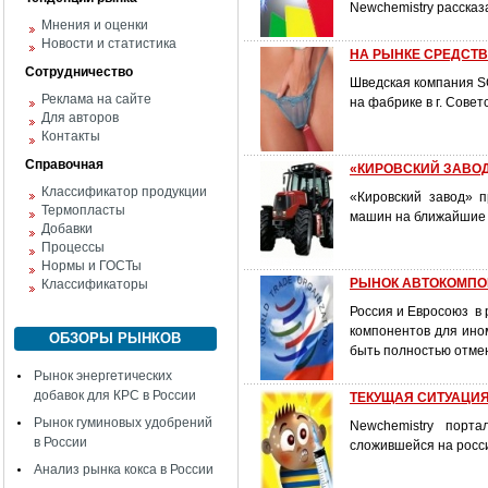
Newchemistry рассказ
Мнения и оценки
Новости и статистика
НА РЫНКЕ СРЕДСТВ
Сотрудничество
Шведская компания SC
Реклама на сайте
на фабрике в г. Совет
Для авторов
Контакты
Справочная
«КИРОВСКИЙ ЗАВОД»
Классификатор продукции
«Кировский завод» 
Термопласты
машин на ближайшие 
Добавки
Процессы
Нормы и ГОСТы
РЫНОК АВТОКОМПО
Классификаторы
Россия и Евросоюз в
компонентов для ино
ОБЗОРЫ РЫНКОВ
быть полностью отме
Рынок энергетических
добавок для КРС в России
ТЕКУЩАЯ СИТУАЦИ
Рынок гуминовых удобрений
Newchemistry порт
в России
сложившейся на росси
Анализ рынка кокса в России