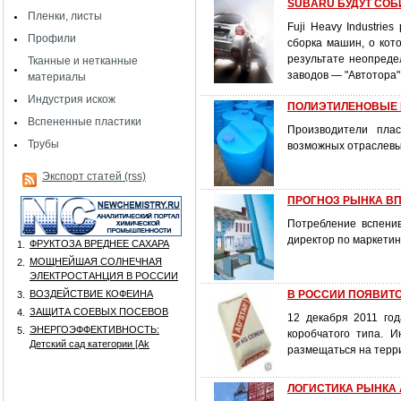
SUBARU БУДУТ СОБ
Пленки, листы
Fuji Heavy Industri
Профили
сборка машин, о кот
результате неопреде
Тканные и нетканные
заводов — "Автотора" 
материалы
Индустрия искож
ПОЛИЭТИЛЕНОВЫЕ 
Вспененные пластики
Производители плас
Трубы
возможных отраслевы
Экспорт статей (rss)
ПРОГНОЗ РЫНКА В
Потребление вспени
директор по маркетин
ФРУКТОЗА ВРЕДНЕЕ САХАРА
1.
МОЩНЕЙШАЯ СОЛНЕЧНАЯ
2.
ЭЛЕКТРОСТАНЦИЯ В РОССИИ
ВОЗДЕЙСТВИЕ КОФЕИНА
В РОССИИ ПОЯВИТ
3.
ЗАЩИТА СОЕВЫХ ПОСЕВОВ
4.
12 декабря 2011 го
ЭНЕРГОЭФФЕКТИВНОСТЬ:
5.
коробчатого типа. 
Детский сад категории [Аk
размещаться на терр
ЛОГИСТИКА РЫНКА