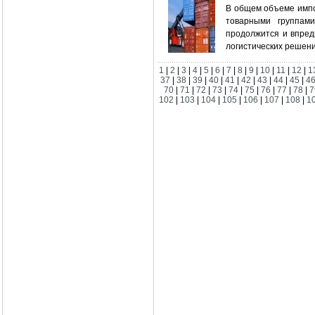
В общем объеме импо
товарными группами
продолжится и впред
логистических решени
1
|
2
|
3
|
4
|
5
|
6
|
7
|
8
|
9
|
10
|
11
|
12
|
1
37
|
38
|
39
|
40
|
41
|
42
|
43
|
44
|
45
|
4
70
|
71
|
72
|
73
|
74
|
75
|
76
|
77
|
78
|
7
102
|
103
|
104
|
105
|
106
|
107
|
108
|
1