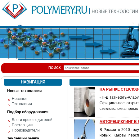
ПОИСК
НАВИГАЦИЯ
НА РЫНКЕ СТЕКЛОВО
Новые технологии
«П-Д Татнефть-Алабуг
Новинки
Официальное открыти
Технологии
стекловолокна просе
Подбор оборудования
Блоги производителей
АВТОРЕЦИКЛИНГ В Р
Поставщики
В России в 2010 год
Производители
новых. Каковы перс
Тенденции рынка