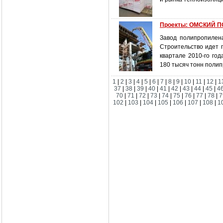
Проекты: ОМСКИЙ 
Завод полипропилена
Строительство идет п
квартале 2010-го го
180 тысяч тонн полип
1
|
2
|
3
|
4
|
5
|
6
|
7
|
8
|
9
|
10
|
11
|
12
|
1
37
|
38
|
39
|
40
|
41
|
42
|
43
|
44
|
45
|
4
70
|
71
|
72
|
73
|
74
|
75
|
76
|
77
|
78
|
7
102
|
103
|
104
|
105
|
106
|
107
|
108
|
1