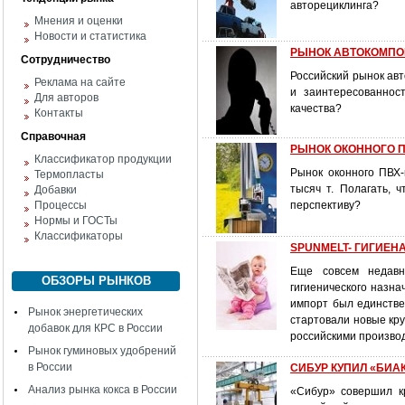
авторециклинга?
Мнения и оценки
Новости и статистика
РЫНОК АВТОКОМПОНЕ
Сотрудничество
Российский рынок ав
Реклама на сайте
и заинтересованнос
Для авторов
качества?
Контакты
Справочная
РЫНОК ОКОННОГО ПВХ
Классификатор продукции
Рынок оконного ПВХ-
Термопласты
тысяч т. Полагать, 
Добавки
Процессы
перспективу?
Нормы и ГОСТы
Классификаторы
SPUNMELT- ГИГИЕНА:
Еще совсем недавн
ОБЗОРЫ РЫНКОВ
гигиенического назна
импорт был единстве
Рынок энергетических
стартовали новые кру
добавок для КРС в России
российскими произво
Рынок гуминовых удобрений
в России
СИБУР КУПИЛ «БИАК
Анализ рынка кокса в России
«Сибур» совершил к