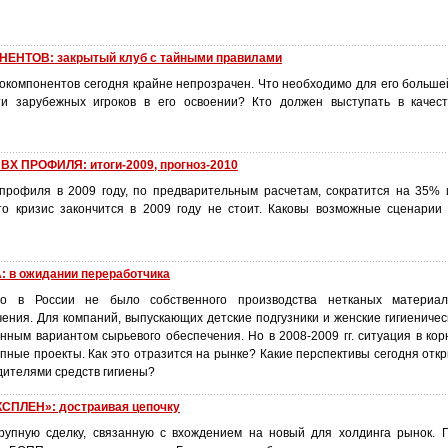
НТОВ: закрытый клуб с тайными правилами
токомпонентов сегодня крайне непрозрачен. Что необходимо для его больше
ти зарубежных игроков в его освоении? Кто должен выступать в качес
 ПРОФИЛЯ: итоги-2009, прогноз-2010
профиля в 2009 году, по предварительным расчетам, сократится на 35% 
что кризис закончится в 2009 году не стоит. Каковы возможные сценари
 в ожидании переработчика
о в России не было собственного производства нетканых материал
чения. Для компаний, выпускающих детские подгузники и женские гигиениче
нным вариантом сырьевого обеспечения. Но в 2008-2009 гг. ситуация в кор
пные проекты. Как это отразится на рынке? Какие перспективы сегодня отк
дителями средств гигиены?
СПЛЕН»: достраивая цепочку
рупную сделку, связанную с вхождением на новый для холдинга рынок. 