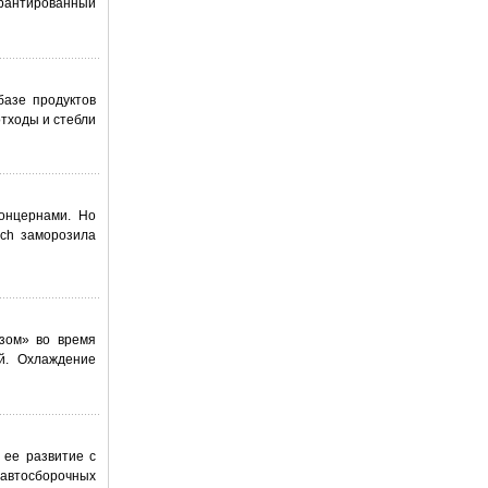
арантированный
базе продуктов
тходы и стебли
онцернами. Но
sch заморозила
зом» во время
ий. Охлаждение
 ее развитие с
 автосборочных