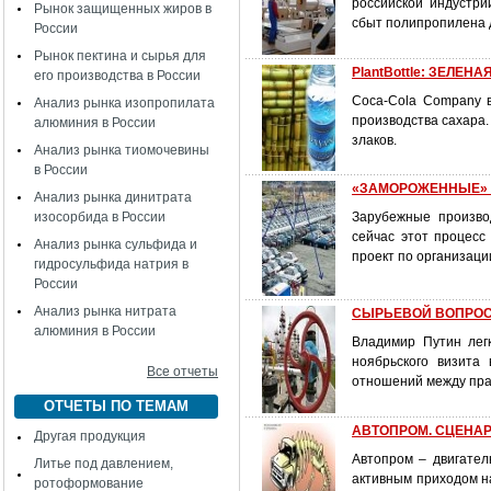
российской индустри
Рынок защищенных жиров в
сбыт полипропилена 
России
Рынок пектина и сырья для
PlantBottle: ЗЕЛЕН
его производства в России
Coca-Cola Company в
Анализ рынка изопропилата
производства сахара.
алюминия в России
злаков.
Анализ рынка тиомочевины
в России
«ЗАМОРОЖЕННЫЕ» А
Анализ рынка динитрата
изосорбида в России
Зарубежные произво
сейчас этот процесс
Анализ рынка сульфида и
проект по организац
гидросульфида натрия в
России
Анализ рынка нитрата
СЫРЬЕВОЙ ВОПРОС «
алюминия в России
Владимир Путин лег
ноябрьского визита
Все отчеты
отношений между пра
ОТЧЕТЫ ПО ТЕМАМ
АВТОПРОМ. СЦЕНАРИ
Другая продукция
Автопром – двигател
Литье под давлением,
активным приходом н
ротоформование