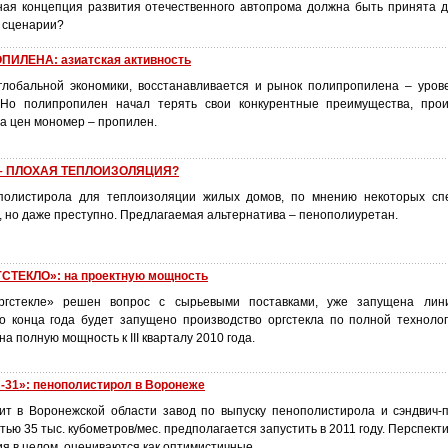
ная концепция развития отечественного автопрома должна быть принята до
 сценарии?
ИЛЕНА: азиатская активность
лобальной экономики, восстанавливается и рынок полипропилена – уров
. Но полипропилен начал терять свои конкурентные преимущества, про
а цен мономер – пропилен.
– ПЛОХАЯ ТЕПЛОИЗОЛЯЦИЯ?
полистирола для теплоизоляции жилых домов, по мнению некоторых спе
 но даже преступно. Предлагаемая альтернатива – пенополиуретан.
ТЕКЛО»: на проектную мощность
ргстекле» решен вопрос с сырьевыми поставками, уже запущена лин
о конца года будет запущено производство оргстекла по полной технолог
а полную мощность к III кварталу 2010 года.
31»: пенополистирол в Воронеже
т в Воронежской области завод по выпуску пенополистирола и сэндвич-
ью 35 тыс. кубометров/мес. предполагается запустить в 2011 году. Перспекти
я в целом, оцениваются как оптимистичные.