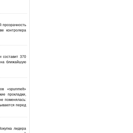
й прозрачность
тве контролера
и составит 370
и на ближайшую
ов «spunmelt»
ские прокладки,
не поменялась:
рываются перед
Покупка лидера