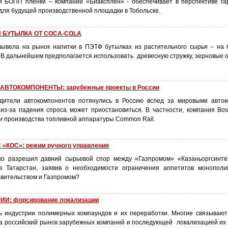
и БОПП пленки – компании «Биаксплен» - обеспечивает в перспективе г
для будущей производственной площадки в Тобольске.
АЯ БУТЫЛКА ОТ COCA-COLA
ывела на рынок напитки в ПЭТФ бутылках из растительного сырья – на 
 В дальнейшем предполагается использовать древесную стружку, зерновые о
ВТОКОМПОНЕНТЫ: зарубежные проекты в России
дители автокомпонентов потянулись в Россию вслед за мировыми авток
 из-за падения спроса может приостановиться. В частности, компания Bo
ии производства топливной аппаратуры Common Rail.
КОС»: режим ручного управления
ко разрешил давний сырьевой спор между «Газпромом» «Казаньоргсинте
 в Татарстан, заявив о необходимости ограничения аппетитов монопол
вительством и Газпромом?
И: форсирование локализации
ь индустрии полимерных компаундов и их переработки. Многие связывают
а российский рынок зарубежных компаний и последующей локализацией их