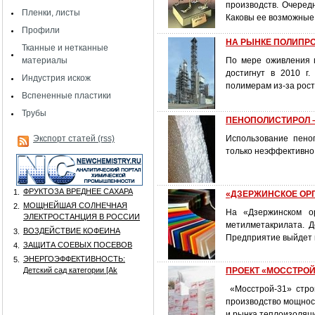
производств. Очеред
Пленки, листы
Каковы ее возможные
Профили
НА РЫНКЕ ПОЛИПРОП
Тканные и нетканные
материалы
По мере оживления г
достигнут в 2010 г
Индустрия искож
полимерам из-за рост
Вспененные пластики
Трубы
ПЕНОПОЛИСТИРОЛ 
Экспорт статей (rss)
Использование пено
только неэффективно,
ФРУКТОЗА ВРЕДНЕЕ САХАРА
1.
«ДЗЕРЖИНСКОЕ ОРГС
МОЩНЕЙШАЯ СОЛНЕЧНАЯ
2.
На «Дзержинском о
ЭЛЕКТРОСТАНЦИЯ В РОССИИ
метилметакрилата. Д
ВОЗДЕЙСТВИЕ КОФЕИНА
3.
Предприятие выйдет н
ЗАЩИТА СОЕВЫХ ПОСЕВОВ
4.
ЭНЕРГОЭФФЕКТИВНОСТЬ:
5.
Детский сад категории [Аk
ПРОЕКТ «МОССТРОЙ-
«Мосстрой-31» строи
производство мощност
и рынка теплоизоляци