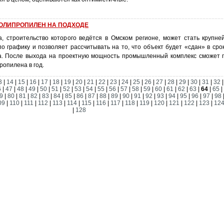
ПОЛИПРОПИЛЕН НА ПОДХОДЕ
, строительство которого ведётся в Омском регионе, может стать крупне
о графику и позволяет рассчитывать на то, что объект будет «сдан» в сро
да. После выхода на проектную мощность промышленный комплекс сможет 
ропилена в год.
3
|
14
|
15
|
16
|
17
|
18
|
19
|
20
|
21
|
22
|
23
|
24
|
25
|
26
|
27
|
28
|
29
|
30
|
31
|
32
6
|
47
|
48
|
49
|
50
|
51
|
52
|
53
|
54
|
55
|
56
|
57
|
58
|
59
|
60
|
61
|
62
|
63
|
64
|
65
|
9
|
80
|
81
|
82
|
83
|
84
|
85
|
86
|
87
|
88
|
89
|
90
|
91
|
92
|
93
|
94
|
95
|
96
|
97
|
98
09
|
110
|
111
|
112
|
113
|
114
|
115
|
116
|
117
|
118
|
119
|
120
|
121
|
122
|
123
|
12
|
128