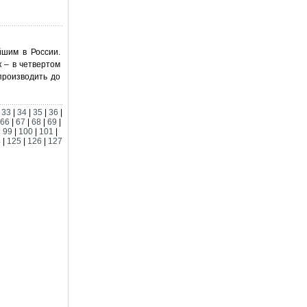
йшим в России.
к – в четвертом
производить до
|
33
|
34
|
35
|
36
|
66
|
67
|
68
|
69
|
|
99
|
100
|
101
|
4
|
125
|
126
|
127