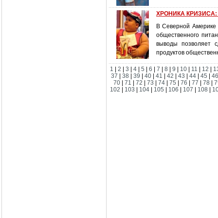
ХРОНИКА КРИЗИСА: п
В Северной Америке 
общественного питан
выводы позволяет сд
продуктов общественн
1
|
2
|
3
|
4
|
5
|
6
|
7
|
8
|
9
|
10
|
11
|
12
|
1
37
|
38
|
39
|
40
|
41
|
42
|
43
|
44
|
45
|
4
70
|
71
|
72
|
73
|
74
|
75
|
76
|
77
|
78
|
7
102
|
103
|
104
|
105
|
106
|
107
|
108
|
1