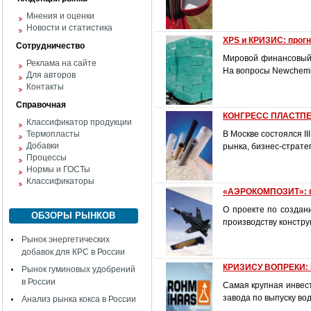
Мнения и оценки
Новости и статистика
XPS и КРИЗИС: прог
Сотрудничество
Мировой финансовый 
Реклама на сайте
На вопросы Newchemi
Для авторов
Контакты
Справочная
КОНГРЕСС ПЛАСТПЕР
Классификатор продукции
Термопласты
В Москве состоялся I
Добавки
рынка, бизнес-страте
Процессы
Нормы и ГОСТы
Классификаторы
«АЭРОКОМПОЗИТ»: пр
О проекте по создан
ОБЗОРЫ РЫНКОВ
производству констр
Рынок энергетических
добавок для КРС в России
КРИЗИСУ ВОПРЕКИ: 
Рынок гуминовых удобрений
в России
Самая крупная инвес
завода по выпуску во
Анализ рынка кокса в России