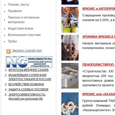
Пленки, листы
КРИЗИС в АВТОПРОМ
Профили
Сокращение производ
Тканные и нетканные
снизили на 5-20%, а в
материалы
Индустрия искож
Вспененные пластики
ХРОНИКА КРИЗИСА Н
Трубы
Начало материала 
полипропилен, полист
Экспорт статей (rss)
ПЕНОПОЛИСТИРОЛ 
ФРУКТОЗА ВРЕДНЕЕ САХАРА
1.
«Строительство XXI
МОЩНЕЙШАЯ СОЛНЕЧНАЯ
2.
мощностью 200 тыс. 
ЭЛЕКТРОСТАНЦИЯ В РОССИИ
малоэтажных домов.
ВОЗДЕЙСТВИЕ КОФЕИНА
3.
окупаемости проект
ЗАЩИТА СОЕВЫХ ПОСЕВОВ
4.
КРИЗИС для «КАЗАН
ЭНЕРГОЭФФЕКТИВНОСТЬ:
5.
Детский сад категории [Аk
Группа компаний ТАИ
рублей. Очевидно,
«Казаньоргсинтез». В