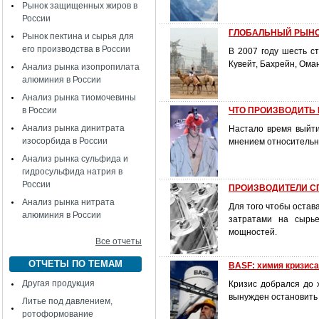
Рынок защищенных жиров в
России
ГЛОБАЛЬНЫЙ РЫНО
Рынок пектина и сырья для
его производства в России
В 2007 году шесть с
Кувейт, Бахрейн, Ома
Анализ рынка изопропилата
алюминия в России
Анализ рынка тиомочевины
в России
ЧТО ПРОИЗВОДИТЬ ВО
Анализ рынка динитрата
Настало время выйти
изосорбида в России
мнением относительн
Анализ рынка сульфида и
гидросульфида натрия в
России
ПРОИЗВОДИТЕЛИ С
Анализ рынка нитрата
Для того чтобы остав
алюминия в России
затратами на сырье
мощностей.
Все отчеты
ОТЧЕТЫ ПО ТЕМАМ
BASF: химия кризиса
Другая продукция
Кризис добрался до 
вынужден остановить 
Литье под давлением,
ротоформование