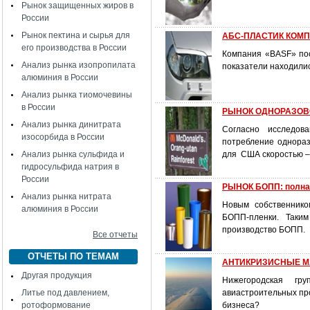
Рынок защищенных жиров в
России
Рынок пектина и сырья для
АБС-ПЛАСТИК КОМПАН
его производства в России
Компания «BASF» пос
Анализ рынка изопропилата
показатели находились
алюминия в России
Анализ рынка тиомочевины
в России
РЫНОК ОДНОРАЗОВОЙ
Анализ рынка динитрата
Согласно исследова
изосорбида в России
потребление однораз
Анализ рынка сульфида и
для США скоростью – 3
гидросульфида натрия в
России
РЫНОК БОПП: полна
Анализ рынка нитрата
Новым собственнико
алюминия в России
БОПП-пленки. Таким
производство БОПП.
Все отчеты
ОТЧЕТЫ ПО ТЕМАМ
АНТИКРИЗИСНЫЕ МА
Другая продукция
Нижегородская гр
Литье под давлением,
авиастроительных про
ротоформование
бизнеса?