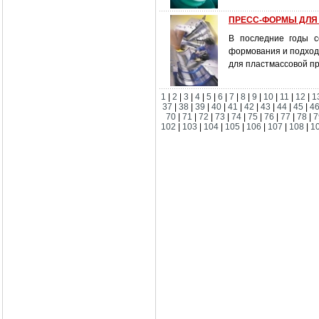
ПРЕСС-ФОРМЫ ДЛЯ Л
В последние годы с
формования и подход
для пластмассовой п
1
|
2
|
3
|
4
|
5
|
6
|
7
|
8
|
9
|
10
|
11
|
12
|
1
37
|
38
|
39
|
40
|
41
|
42
|
43
|
44
|
45
|
4
70
|
71
|
72
|
73
|
74
|
75
|
76
|
77
|
78
|
7
102
|
103
|
104
|
105
|
106
|
107
|
108
|
1