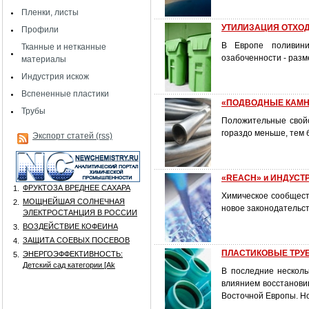
Пленки, листы
УТИЛИЗАЦИЯ ОТХОДО
Профили
В Европе поливини
Тканные и нетканные
озабоченности - разм
материалы
Индустрия искож
Вспененные пластики
«ПОДВОДНЫЕ КАМН
Трубы
Положительные свойс
гораздо меньше, тем 
Экспорт статей (rss)
«REACH» и ИНДУСТ
ФРУКТОЗА ВРЕДНЕЕ САХАРА
1.
Химическое сообщест
МОЩНЕЙШАЯ СОЛНЕЧНАЯ
2.
новое законодательст
ЭЛЕКТРОСТАНЦИЯ В РОССИИ
ВОЗДЕЙСТВИЕ КОФЕИНА
3.
ЗАЩИТА СОЕВЫХ ПОСЕВОВ
4.
ПЛАСТИКОВЫЕ ТРУБЫ
ЭНЕРГОЭФФЕКТИВНОСТЬ:
5.
Детский сад категории [Аk
В последние несколь
влиянием восстанови
Восточной Европы. Но