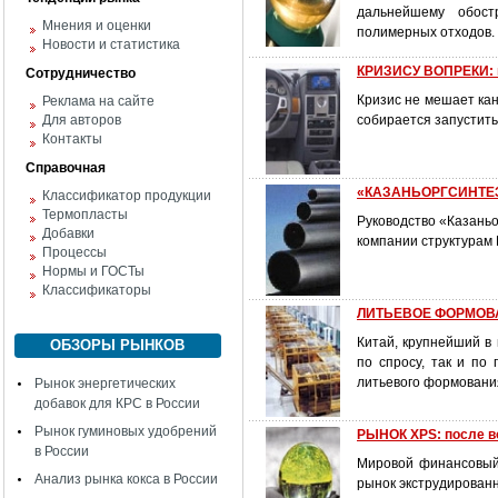
дальнейшему обост
Мнения и оценки
полимерных отход
Новости и статистика
КРИЗИСУ ВОПРЕКИ: 
Сотрудничество
Кризис не мешает ка
Реклама на сайте
Для авторов
собирается запустить
Контакты
Справочная
«КАЗАНЬОРГСИНТЕЗ»
Классификатор продукции
Термопласты
Руководство «Казань
Добавки
компании структурам
Процессы
Нормы и ГОСТы
Классификаторы
ЛИТЬЕВОЕ ФОРМОВАН
Китай, крупнейший в
ОБЗОРЫ РЫНКОВ
по спросу, так и по
литьевого формовани
Рынок энергетических
добавок для КРС в России
Рынок гуминовых удобрений
РЫНОК XPS: после в
в России
Мировой финансовый 
Анализ рынка кокса в России
рынок экструдированн