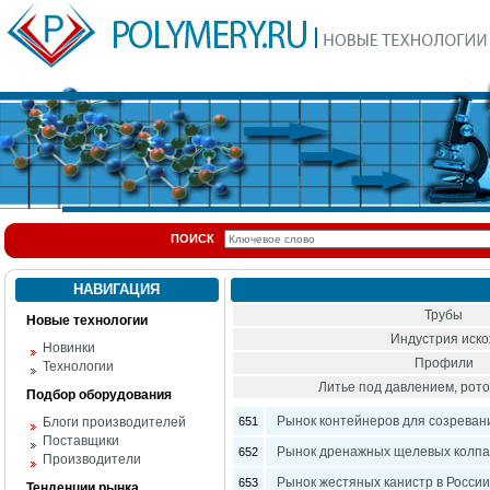
ПОИСК
НАВИГАЦИЯ
Трубы
Новые технологии
Индустрия иск
Новинки
Профили
Технологии
Литье под давлением, ро
Подбор оборудования
Рынок контейнеров для созреван
Блоги производителей
651
Поставщики
Рынок дренажных щелевых колпач
652
Производители
Рынок жестяных канистр в России
653
Тенденции рынка