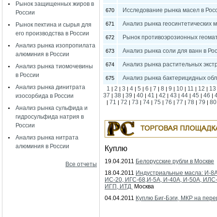
Рынок защищенных жиров в
Исследование рынка масел в Рос
670
России
Анализ рынка геосинтетических м
671
Рынок пектина и сырья для
его производства в России
Рынок противоэрозионных геомат
672
Анализ рынка изопропилата
Анализ рынка соли для ванн в Ро
673
алюминия в России
Анализ рынка растительных экстр
674
Анализ рынка тиомочевины
в России
Анализ рынка бактерицидных обл
675
Анализ рынка динитрата
1
2
3
4
5
6
7
8
9
10
11
12
13
|
|
|
|
|
|
|
|
|
|
|
|
37
38
39
40
41
42
43
44
45
46
изосорбида в России
|
|
|
|
|
|
|
|
|
|
71
72
73
74
75
76
77
78
79
80
|
|
|
|
|
|
|
|
|
|
Анализ рынка сульфида и
гидросульфида натрия в
России
Анализ рынка нитрата
алюминия в России
Куплю
19.04.2011
Белорусские рубли в Москве
Все отчеты
18.04.2011
Индустриальные масла: И-8А
ИС-20, ИГС-68,И-5А, И-40А, И-50А, ИЛС
ИГП, ИТД
Москва
04.04.2011
Куплю Биг-Бэги, МКР на пере