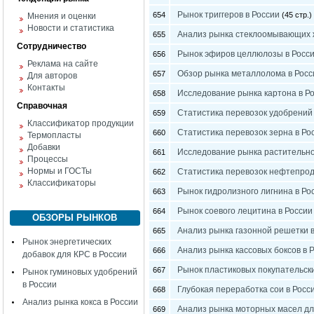
Рынок триггеров в России
654
(45 стр.)
Мнения и оценки
Новости и статистика
Анализ рынка стеклоомывающих ж
655
Сотрудничество
Рынок эфиров целлюлозы в Росс
656
Реклама на сайте
Обзор рынка металлолома в Росс
657
Для авторов
Контакты
Исследование рынка картона в Р
658
Справочная
Статистика перевозок удобрений 
659
Классификатор продукции
Статистика перевозок зерна в Ро
660
Термопласты
Добавки
Исследование рынка растительно
661
Процессы
Нормы и ГОСТы
Статистика перевозок нефтепрод
662
Классификаторы
Рынок гидролизного лигнина в Ро
663
Рынок соевого лецитина в России
664
ОБЗОРЫ РЫНКОВ
Анализ рынка газонной решетки в
665
Рынок энергетических
Анализ рынка кассовых боксов в 
666
добавок для КРС в России
Рынок пластиковых покупательски
667
Рынок гуминовых удобрений
в России
Глубокая переработка сои в Росс
668
Анализ рынка кокса в России
Анализ рынка моторных масел дл
669