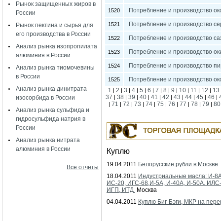
Рынок защищенных жиров в
Потребление и производство ок
1520
России
Потребление и производство се
1521
Рынок пектина и сырья для
его производства в России
Потребление и производство са
1522
Анализ рынка изопропилата
Потребление и производство оки
1523
алюминия в России
Потребление и производство пи
1524
Анализ рынка тиомочевины
в России
Потребление и производство ок
1525
Анализ рынка динитрата
1
2
3
4
5
6
7
8
9
10
11
12
13
|
|
|
|
|
|
|
|
|
|
|
|
37
38
39
40
41
42
43
44
45
46
изосорбида в России
|
|
|
|
|
|
|
|
|
|
71
72
73
74
75
76
77
78
79
80
|
|
|
|
|
|
|
|
|
|
Анализ рынка сульфида и
гидросульфида натрия в
России
Анализ рынка нитрата
алюминия в России
Куплю
19.04.2011
Белорусские рубли в Москве
Все отчеты
18.04.2011
Индустриальные масла: И-8А
ИС-20, ИГС-68,И-5А, И-40А, И-50А, ИЛС
ИГП, ИТД
Москва
04.04.2011
Куплю Биг-Бэги, МКР на пере