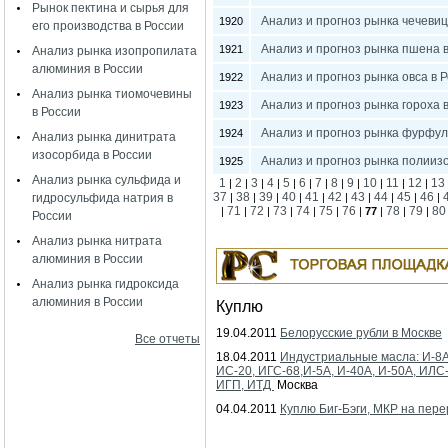
Рынок пектина и сырья для
Анализ и прогноз рынка чечевиц
1920
его производства в России
Анализ и прогноз рынка пшена 
1921
Анализ рынка изопропилата
алюминия в России
Анализ и прогноз рынка овса в 
1922
Анализ рынка тиомочевины
Анализ и прогноз рынка гороха 
1923
в России
Анализ и прогноз рынка фурфул
1924
Анализ рынка динитрата
изосорбида в России
Анализ и прогноз рынка полииз
1925
Анализ рынка сульфида и
1
2
3
4
5
6
7
8
9
10
11
12
13
|
|
|
|
|
|
|
|
|
|
|
|
37
38
39
40
41
42
43
44
45
46
гидросульфида натрия в
|
|
|
|
|
|
|
|
|
|
71
72
73
74
75
76
78
79
80
|
|
|
|
|
|
|
77
|
|
|
России
Анализ рынка нитрата
алюминия в России
Анализ рынка гидроксида
алюминия в России
Куплю
19.04.2011
Белорусские рубли в Москве
Все отчеты
18.04.2011
Индустриальные масла: И-8А
ИС-20, ИГС-68,И-5А, И-40А, И-50А, ИЛС
ИГП, ИТД
Москва
04.04.2011
Куплю Биг-Бэги, МКР на пере