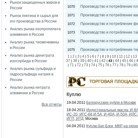
Рынок защищенных жиров в
Производство и потребление пл
1070
России
Производство и потребление ва
1071
Рынок пектина и сырья для
его производства в России
Производство и потребление фи
1072
Анализ рынка изопропилата
Производство и потребление та
1073
алюминия в России
Производство и потребление ав
1074
Анализ рынка тиомочевины
в России
Производство и потребление те
1075
Анализ рынка динитрата
1
2
3
4
5
6
7
8
9
10
11
12
13
|
|
|
|
|
|
|
|
|
|
|
|
37
38
39
40
41
42
44
45
46
изосорбида в России
|
|
|
|
|
|
43
|
|
|
|
71
72
73
74
75
76
77
78
79
80
|
|
|
|
|
|
|
|
|
|
Анализ рынка сульфида и
гидросульфида натрия в
России
Анализ рынка нитрата
алюминия в России
Куплю
19.04.2011
Белорусские рубли в Москве
Все отчеты
18.04.2011
Индустриальные масла: И-8А
ИС-20, ИГС-68,И-5А, И-40А, И-50А, ИЛС
ИГП, ИТД
Москва
04.04.2011
Куплю Биг-Бэги, МКР на пере