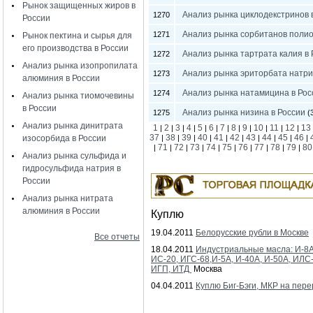
Рынок защищенных жиров в
Анализ рынка циклодекстринов 
1270
России
Анализ рынка сорбитанов полио
1271
Рынок пектина и сырья для
его производства в России
Анализ рынка тартрата калия в 
1272
Анализ рынка изопропилата
Анализ рынка эриторбата натри
1273
алюминия в России
Анализ рынка натамицина в Рос
1274
Анализ рынка тиомочевины
в России
Анализ рынка низина в России
1275
(3
Анализ рынка динитрата
1
2
3
4
5
6
7
8
9
10
11
12
13
|
|
|
|
|
|
|
|
|
|
|
|
37
38
39
40
41
42
43
44
45
46
изосорбида в России
|
|
|
|
|
|
|
|
|
|
71
72
73
74
75
76
77
78
79
80
|
|
|
|
|
|
|
|
|
|
Анализ рынка сульфида и
гидросульфида натрия в
России
Анализ рынка нитрата
алюминия в России
Куплю
19.04.2011
Белорусские рубли в Москве
Все отчеты
18.04.2011
Индустриальные масла: И-8А
ИС-20, ИГС-68,И-5А, И-40А, И-50А, ИЛС
ИГП, ИТД
Москва
04.04.2011
Куплю Биг-Бэги, МКР на пере