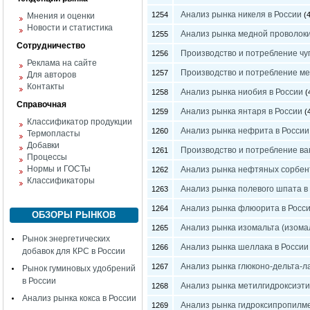
Анализ рынка никеля в России
1254
(4
Мнения и оценки
Новости и статистика
Анализ рынка медной проволоки
1255
Сотрудничество
Производство и потребление чуг
1256
Реклама на сайте
Производство и потребление ме
1257
Для авторов
Контакты
Анализ рынка ниобия в России
1258
(
Справочная
Анализ рынка янтаря в России
1259
(4
Классификатор продукции
Анализ рынка нефрита в России
1260
Термопласты
Добавки
Производство и потребление ва
1261
Процессы
Нормы и ГОСТы
Анализ рынка нефтяных сорбен
1262
Классификаторы
Анализ рынка полевого шпата в
1263
Анализ рынка флюорита в Росс
1264
ОБЗОРЫ РЫНКОВ
Анализ рынка изомальта (изомал
1265
Рынок энергетических
Анализ рынка шеллака в России
1266
добавок для КРС в России
Анализ рынка глюконо-дельта-ла
1267
Рынок гуминовых удобрений
в России
Анализ рынка метилгидроксиэт
1268
Анализ рынка кокса в России
Анализ рынка гидроксипропилм
1269