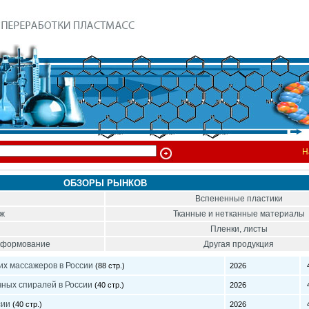
Н
ОБЗОРЫ РЫНКОВ
Вспененные пластики
ож
Тканные и нетканные материалы
Пленки, листы
тоформование
Другая продукция
их массажеров в России
(88 стр.)
2026
4
ных спиралей в России
(40 стр.)
2026
4
сии
(40 стр.)
2026
4