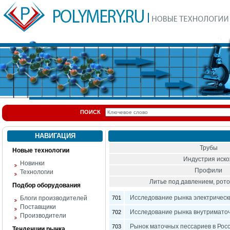
ПОИСК
НАВИГАЦИЯ
Трубы
Новые технологии
Индустрия иск
Новинки
Профили
Технологии
Литье под давлением, ро
Подбор оборудования
Исследование рынка электрическ
Блоги производителей
701
Поставщики
Исследование рынка внутриматоч
702
Производители
Рынок маточных пессариев в Рос
703
Тенденции рынка