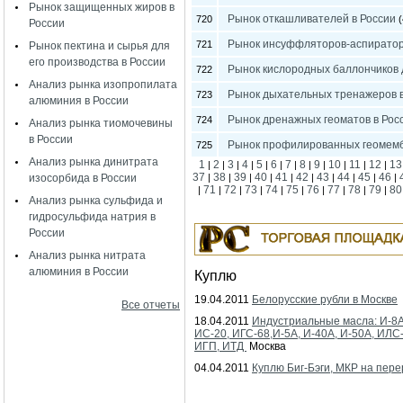
Рынок защищенных жиров в
Рынок откашливателей в России
720
(
России
Рынок инсуффляторов-аспиратор
721
Рынок пектина и сырья для
его производства в России
Рынок кислородных баллончиков 
722
Анализ рынка изопропилата
Рынок дыхательных тренажеров в
723
алюминия в России
Рынок дренажных геоматов в Рос
724
Анализ рынка тиомочевины
в России
Рынок профилированных геомемб
725
Анализ рынка динитрата
1
2
3
4
5
6
7
8
9
10
11
12
13
|
|
|
|
|
|
|
|
|
|
|
|
37
38
39
40
41
42
43
44
45
46
изосорбида в России
|
|
|
|
|
|
|
|
|
|
71
72
73
74
75
76
77
78
79
80
|
|
|
|
|
|
|
|
|
|
Анализ рынка сульфида и
гидросульфида натрия в
России
Анализ рынка нитрата
алюминия в России
Куплю
19.04.2011
Белорусские рубли в Москве
Все отчеты
18.04.2011
Индустриальные масла: И-8А
ИС-20, ИГС-68,И-5А, И-40А, И-50А, ИЛС
ИГП, ИТД
Москва
04.04.2011
Куплю Биг-Бэги, МКР на пере