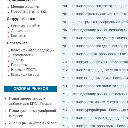
Рынок аппаратов светотерапии в
704
Мнения и оценки
Новости и статистика
Рынок назальных аспираторов в 
705
Сотрудничество
Анализ рынка кислородных кокте
706
Реклама на сайте
Исследование рынка кислородны
707
Для авторов
Контакты
Рынок аппаратов для гальванизац
708
Справочная
Рынок аппаратов для электрофор
709
Классификатор продукции
Рынок анализаторов крови в Росс
710
Термопласты
Добавки
Рынок установок ультрафиолетов
711
Процессы
Нормы и ГОСТы
Рынок бактерицидных ламп в Рос
712
Классификаторы
Рынок кварцевых ламп в России
713
(4
Рынок аппаратов магнитотерапии
714
ОБЗОРЫ РЫНКОВ
Исследование рынка настольных 
715
Рынок энергетических
Рынок портативных генераторов 
716
добавок для КРС в России
Рынок пурифайеров в России
717
(40 с
Рынок гуминовых удобрений
в России
Рынок генераторов водородной в
718
Анализ рынка кокса в России
Рынок ионизаторов воды в Росси
719