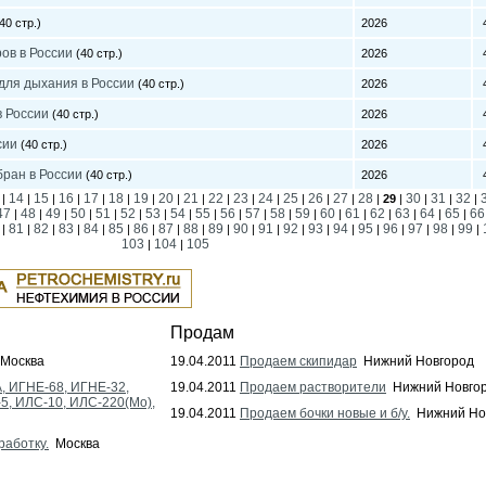
40 стр.)
2026
4
ов в России
(40 стр.)
2026
4
для дыхания в России
(40 стр.)
2026
4
 России
(40 стр.)
2026
4
сии
(40 стр.)
2026
4
ран в России
(40 стр.)
2026
4
14
15
16
17
18
19
20
21
22
23
24
25
26
27
28
30
31
32
|
|
|
|
|
|
|
|
|
|
|
|
|
|
|
|
29
|
|
|
|
47
48
49
50
51
52
53
54
55
56
57
58
59
60
61
62
63
64
65
66
|
|
|
|
|
|
|
|
|
|
|
|
|
|
|
|
|
|
|
81
82
83
84
85
86
87
88
89
90
91
92
93
94
95
96
97
98
99
|
|
|
|
|
|
|
|
|
|
|
|
|
|
|
|
|
|
|
|
103
104
105
|
|
Продам
Москва
19.04.2011
Продаем скипидар
Нижний Новгород
, ИГНЕ-68, ИГНЕ-32,
19.04.2011
Продаем растворители
Нижний Новго
-5, ИЛС-10, ИЛС-220(Мо),
19.04.2011
Продаем бочки новые и б/у.
Нижний Но
работку.
Москва