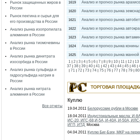
Анализ и прогноз рынка арахисо
Рынок защищенных жиров в
1619
России
Анализ и прогноз рынка земснар
1620
Рынок пектина и сырья для
Анализ и прогноз рынка автобет
1621
его производства в России
Анализ и прогноз рынка автокра
1622
Анализ рынка изопропилата
алюминия в России
Анализ и прогноз рынка витамин
1623
Анализ рынка тиомочевины
Анализ и прогноз рынка конины 
1624
в России
Анализ и прогноз рынка манной 
1625
Анализ рынка динитрата
1
2
3
4
5
6
7
8
9
10
11
12
13
изосорбида в России
|
|
|
|
|
|
|
|
|
|
|
|
37
38
39
40
41
42
43
44
45
46
|
|
|
|
|
|
|
|
|
|
Анализ рынка сульфида и
71
72
73
74
75
76
77
78
79
80
|
|
|
|
|
|
|
|
|
|
гидросульфида натрия в
России
Анализ рынка нитрата
алюминия в России
Куплю
Все отчеты
19.04.2011
Белорусские рубли в Москве
18.04.2011
Индустриальные масла: И-8А
ИС-20, ИГС-68,И-5А, И-40А, И-50А, ИЛС
ИГП, ИТД
Москва
04.04.2011
Куплю Биг-Бэги, МКР на пере