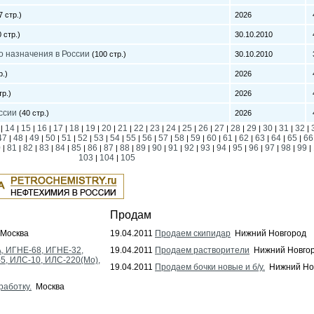
7 стр.)
2026
4
 стр.)
30.10.2010
4
о назначения в России
(100 стр.)
30.10.2010
3
р.)
2026
4
тр.)
2026
4
ссии
(40 стр.)
2026
4
14
15
16
17
18
19
20
21
22
23
24
25
26
27
28
29
30
31
32
|
|
|
|
|
|
|
|
|
|
|
|
|
|
|
|
|
|
|
|
47
48
49
50
51
52
53
54
55
56
57
58
59
60
61
62
63
64
65
66
|
|
|
|
|
|
|
|
|
|
|
|
|
|
|
|
|
|
|
0
81
82
83
84
85
86
87
88
89
90
91
92
93
94
95
96
97
98
99
|
|
|
|
|
|
|
|
|
|
|
|
|
|
|
|
|
|
|
|
103
104
105
|
|
Продам
Москва
19.04.2011
Продаем скипидар
Нижний Новгород
, ИГНЕ-68, ИГНЕ-32,
19.04.2011
Продаем растворители
Нижний Новго
-5, ИЛС-10, ИЛС-220(Мо),
19.04.2011
Продаем бочки новые и б/у.
Нижний Но
работку.
Москва