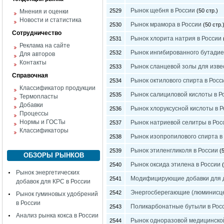
Рынок щебня в России
2529
(50 стр.)
Мнения и оценки
Новости и статистика
Рынок мрамора в России
2530
(50 стр.
Сотрудничество
Рынок хлорита натрия в России
2531
Реклама на сайте
Рынок ингибированного бутадие
2532
Для авторов
Контакты
Рынок сланцевой золы для извес
2533
Справочная
Рынок октилового спирта в Рос
2534
Классификатор продукции
Рынок салициловой кислоты в Р
2535
Термопласты
Добавки
Рынок хлоруксусной кислоты в 
2536
Процессы
Нормы и ГОСТы
Рынок натриевой селитры в Рос
2537
Классификаторы
Рынок изопропилового спирта в
2538
Рынок этиленгликоля в России
2539
(5
ОБЗОРЫ РЫНКОВ
Рынок оксида этилена в России
2540
(
Рынок энергетических
Модифицирующие добавки для д
2541
добавок для КРС в России
Энергосберегающие (люминисце
2542
Рынок гуминовых удобрений
в России
Поликарбонатные бутыли в Рос
2543
Анализ рынка кокса в России
Рынок одноразовой медицинско
2544