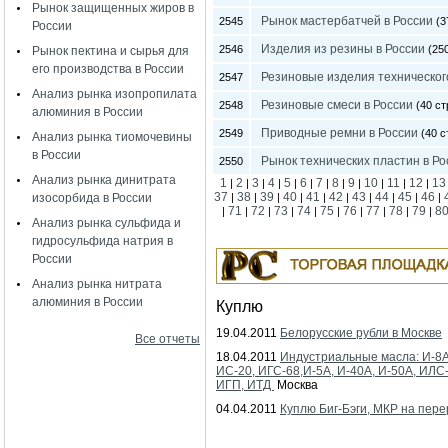
Рынок защищенных жиров в
Рынок мастербатчей в России
2545
(3
России
Изделия из резины в России
2546
(250
Рынок пектина и сырья для
его производства в России
Резиновые изделия техническог
2547
Анализ рынка изопропилата
Резиновые смеси в России
2548
(40 ст
алюминия в России
Приводные ремни в России
2549
(40 с
Анализ рынка тиомочевины
в России
Рынок технических пластин в Ро
2550
Анализ рынка динитрата
1
2
3
4
5
6
7
8
9
10
11
12
13
|
|
|
|
|
|
|
|
|
|
|
|
37
38
39
40
41
42
43
44
45
46
изосорбида в России
|
|
|
|
|
|
|
|
|
|
71
72
73
74
75
76
77
78
79
8
|
|
|
|
|
|
|
|
|
|
Анализ рынка сульфида и
гидросульфида натрия в
России
Анализ рынка нитрата
алюминия в России
Куплю
19.04.2011
Белорусские рубли в Москве
Все отчеты
18.04.2011
Индустриальные масла: И-8А
ИС-20, ИГС-68,И-5А, И-40А, И-50А, ИЛС
ИГП, ИТД
Москва
04.04.2011
Куплю Биг-Бэги, МКР на пере