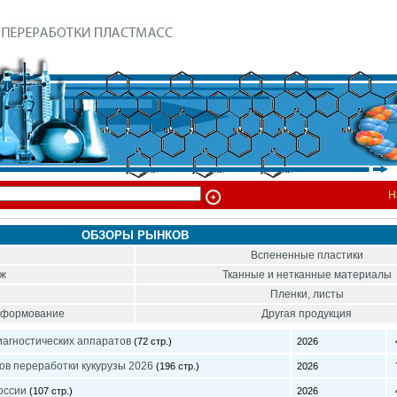
Н
ОБЗОРЫ РЫНКОВ
Вспененные пластики
ож
Тканные и нетканные материалы
Пленки, листы
тоформование
Другая продукция
агностических аппаратов
(72 стр.)
2026
4
ов переработки кукурузы 2026
(196 стр.)
2026
7
оссии
(107 стр.)
2026
4