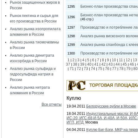
Рынок защищенных жиров в
Бизнес-план производства спан
1295
России
Бизнес-план производства нетк
Рынок пектина и сырья для
1296
(45 стр.)
его производства в России
Производство и потребление ла
1297
Анализ рынка изопропилата
алюминия в России
Анализ рынка вискозного волокн
1298
Анализ рынка тиомочевины
Анализ рынка спанбонда с клее
1299
в России
Производство и потребление ни
1300
Анализ рынка динитрата
1
2
3
4
5
6
7
8
9
10
11
12
13
|
|
|
|
|
|
|
|
|
|
|
|
изосорбида в России
37
38
39
40
41
42
43
44
45
46
|
|
|
|
|
|
|
|
|
|
Анализ рынка сульфида и
71
72
73
74
75
76
77
78
79
80
|
|
|
|
|
|
|
|
|
|
гидросульфида натрия в
России
Анализ рынка нитрата
алюминия в России
Куплю
Все отчеты
19.04.2011
Белорусские рубли в Москве
18.04.2011
Индустриальные масла: И-8А
ИС-20, ИГС-68,И-5А, И-40А, И-50А, ИЛС
ИГП, ИТД
Москва
04.04.2011
Куплю Биг-Бэги, МКР на пере