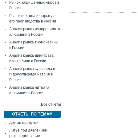
Рынок защищенных жиров в
России
Рынок пектина и сырья для
его производства в России
Анализ рынка изопропилата
алюминия в России
Анализ рынка тиомочевины
в России
Анализ рынка динитрата
изосорбида в России
Анализ рынка сульфида и
гидросульфида натрия в
России
Анализ рынка нитрата
алюминия в России
Все отчеты
ОТЧЕТЫ ПО ТЕМАМ
Другая продукция
Литье под давлением,
ротоформование