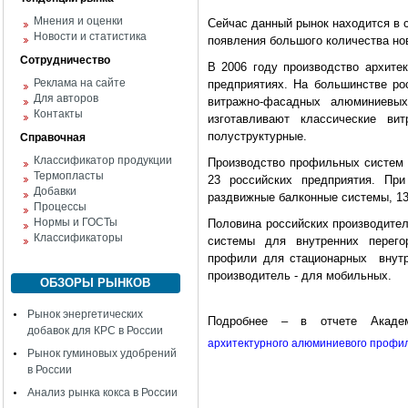
Мнения и оценки
Сейчас данный рынок находится в 
Новости и статистика
появления большого количества но
Сотрудничество
В 2006 году производство архите
Реклама на сайте
предприятиях. На большинстве ро
Для авторов
витражно-фасадных алюминиевы
Контакты
изготавливают классические ви
полуструктурные.
Справочная
Классификатор продукции
Производство профильных систем 
Термопласты
23 российских предприятия. При
Добавки
раздвижные балконные системы, 13
Процессы
Нормы и ГОСТы
Половина российских производител
Классификаторы
системы для внутренних перего
профили для стационарных внутр
производитель - для мобильных.
ОБЗОРЫ РЫНКОВ
Рынок энергетических
Подробнее – в отчете Акад
добавок для КРС в России
архитектурного алюминиевого профил
Рынок гуминовых удобрений
в России
Анализ рынка кокса в России