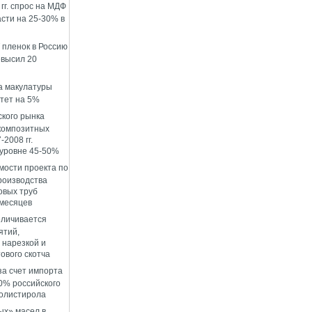
гг. спрос на МДФ
сти на 25-30% в
пленок в Россию
евысил 20
а макулатуры
стет на 5%
ского рынка
композитных
-2008 гг.
 уровне 45-50%
мости проекта по
роизводства
овых труб
 месяцев
еличивается
ятий,
нарезкой и
ового скотча
за счет импорта
0% российского
олистирола
ых» масел в