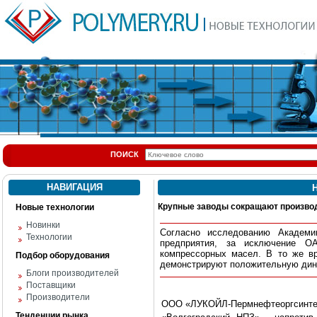
ПОИСК
НАВИГАЦИЯ
Н
Крупные заводы сокращают произво
Новые технологии
Новинки
Согласно исследованию Академ
Технологии
предприятия, за исключение О
компрессорных масел. В то же вр
Подбор оборудования
демонстрируют положительную дин
Блоги производителей
Поставщики
Производители
ООО «ЛУКОЙЛ-Пермнефтеоргсинтез»
Тенденции рынка