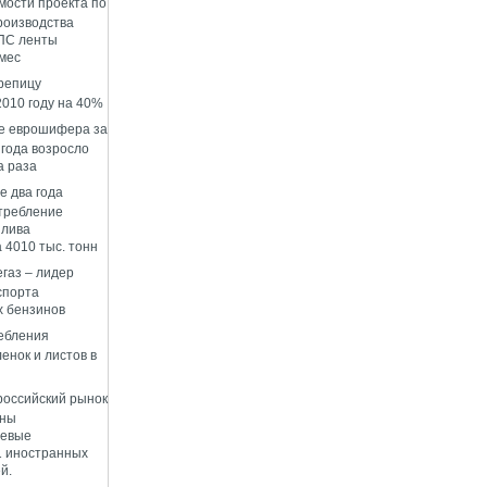
мости проекта по
роизводства
ПС ленты
 мес
репицу
2010 году на 40%
е еврошифера за
 года возросло
а раза
е два года
требление
плива
 4010 тыс. тонн
газ – лидер
спорта
 бензинов
ебления
енок и листов в
 российский рынок
ены
левые
1 иностранных
й.