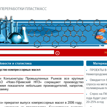
Н
овости и статистика
Материа
дство компрессорных масел
ПРОЕКТЫ В
Нижегородские
ии Конъюнктуры Промышленных Рынков все крупные
Ожидается 
АО «Ново-Уфимский НПЗ» сокращают производство
спроса на мет
емя показатели небольших производителей, напротив,
полимерным п
амику.
Спрос на ПК
года будет рас
20-25% в год
 прекратил выпуск компрессорных масел в 2006 году,