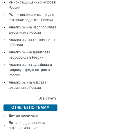
Рынок защищенных жиров в
России
Рынок пектина и сырья для
его производства в России
Анализ рынка изопропилата
алюминия в России
Анализ рынка тиомочевины
в России
Анализ рынка динитрата
изосорбида в России
Анализ рынка сульфида и
гидросульфида натрия в
России
Анализ рынка нитрата
алюминия в России
Все отчеты
ОТЧЕТЫ ПО ТЕМАМ
Другая продукция
Литье под давлением,
ротоформование