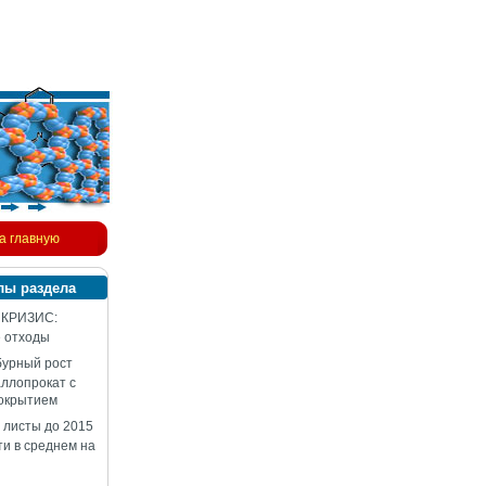
а главную
лы раздела
 КРИЗИС:
 отходы
бурный рост
аллопрокат с
окрытием
 листы до 2015
ти в среднем на