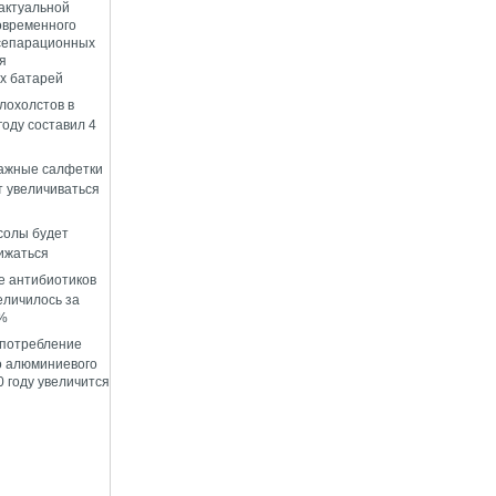
 актуальной
овременного
сепарационных
я
х батарей
лохолстов в
году составил 4
лажные салфетки
т увеличиваться
солы будет
ижаться
е антибиотиков
еличилось за
0%
 потребление
о алюминиевого
 году увеличится