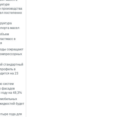
уктуре
о производства
ел постепенно
руктура
спорта масел
 объем
ластмасс в
ся
воды сокращают
компрессорных
й стандартный
профиль в
одится на 23
о систем
х фасадов
 году на 48,3%
омобильных
идкостей будет
етыре года для