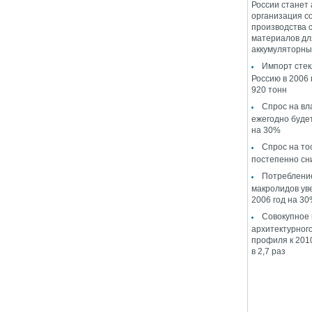
России станет
организация с
производства 
материалов дл
аккумуляторны
Импорт стек
Россию в 2006 
920 тонн
Спрос на в
ежегодно буде
на 30%
Спрос на то
постепенно сн
Потреблени
макролидов ув
2006 год на 3
Совокупное
архитектурног
профиля к 2010
в 2,7 раз