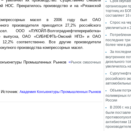
 – увеличил их производство. Существенно снизили
Срок окупае
й НОС. Прекратилось производство и на «Рязанской
организации п
тортниц из БО
составляет 16
 компрессорных масел в 2006 году был ОАО
Спрос на че
го производителя приходится 27,2% российского
увеличиться к 
асел. ООО «ЛУКОЙЛ-Волгограднефтепереработка»
Потреблени
ого выпуска, ОАО «СИБНЕФТЬ-Омский НПЗ» и ОАО
последние три
2,2% соответственно. Все другие производители
более чем в дв
вокупного производства компрессорных масел.
За последни
внутреннее по
«
дизельного то
 Конъюнктуры Промышленных Рынков
Рынок смазочных
увеличилось на
Сургутнефте
российского эк
автомобильных
Объем потр
Источник:
Академия Конъюнктуры Промышленных Рынков
полимерных пл
России
В 2006 г. на
были поставл
противоопухо
антибиотики 1
производителе