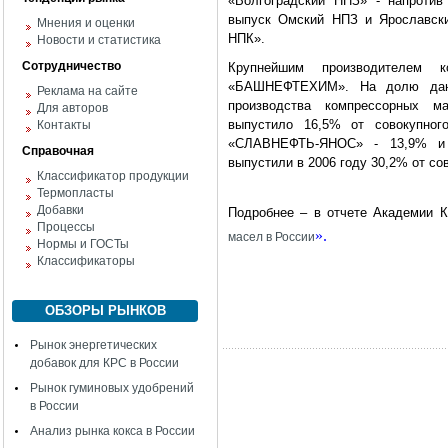
«Волгоградский НПЗ» - напротив
выпуск Омский НПЗ и Ярославски
Мнения и оценки
НПК».
Новости и статистика
Сотрудничество
Крупнейшим производителем
«БАШНЕФТЕХИМ». На долю данно
Реклама на сайте
производства компрессорных м
Для авторов
выпустило 16,5% от совокупн
Контакты
«СЛАВНЕФТЬ-ЯНОС» - 13,9% и 1
Справочная
выпустили в 2006 году 30,2% от со
Классификатор продукции
Термопласты
Добавки
Подробнее – в отчете Академии
Процессы
».
масел в России
Нормы и ГОСТы
Классификаторы
ОБЗОРЫ РЫНКОВ
Рынок энергетических
добавок для КРС в России
Рынок гуминовых удобрений
в России
Анализ рынка кокса в России