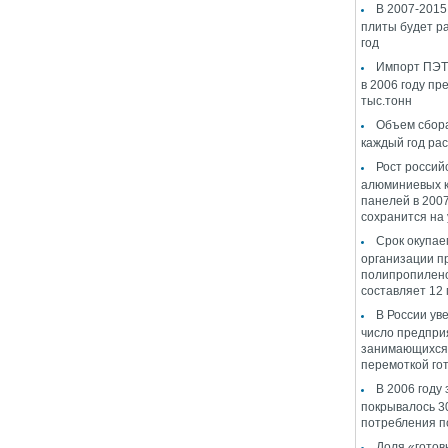
В 2007-2015 
плиты будет ра
год
Импорт ПЭТ 
в 2006 году пр
тыс.тонн
Объем сбор
каждый год ра
Рост россий
алюминиевых 
панелей в 2007
сохранится на
Срок окупае
организации п
полипропилен
составляет 12
В России ув
число предпри
занимающихся 
перемоткой гот
В 2006 году 
покрывалось 3
потребления п
Доля «готов