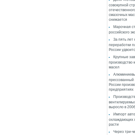
совокупной стр
отечественног
смазочных мас
снижается
Марочная ст
российского эк
За пять лет
переработки п
России удвоит
Крупные за
производство 
масел
Алюминиевы
прессованный 
России произв
предприятиях
Производств
вентилируемы
выросло в 2006
Импорт авт
охлаждающих ж
расти
Через три-ч