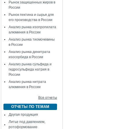
Рынок защищенных жиров в
России
Рынок пектина и сырья для
его производства в России
Анализ рынка изопропилата
алюминия в России
Анализ рынка тиомочевины
в России
Анализ рынка динитрата
изосорбида в России
Анализ рынка сульфида и
гидросульфида натрия в
России
Анализ рынка нитрата
алюминия в России
Все отчеты
ОТЧЕТЫ ПО ТЕМАМ
Другая продукция
Литье под давлением,
ротоформование