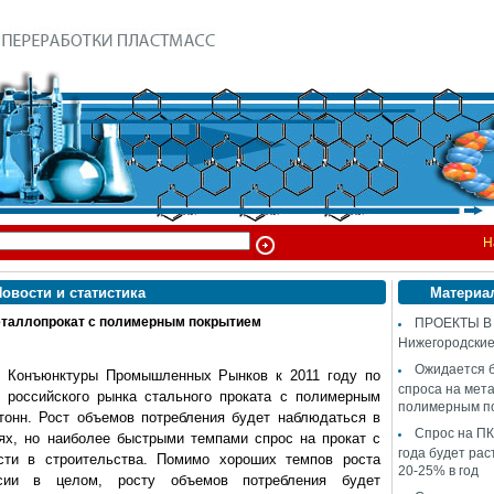
Н
овости и статистика
Материа
еталлопрокат с полимерным покрытием
ПРОЕКТЫ В
Нижегородские
Ожидается 
и Конъюнктуры Промышленных Рынков к 2011 году по
спроса на мет
 российского рынка стального проката с полимерным
полимерным п
 тонн. Рост объемов потребления будет наблюдаться в
Спрос на ПК
тях, но наиболее быстрыми темпами спрос на прокат с
года будет рас
сти в строительства. Помимо хороших темпов роста
20-25% в год
ии в целом, росту объемов потребления будет