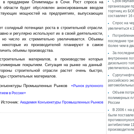
Срок окупае
ум в преддверии Олимпиады в Сочи. Рост спроса на
организации п
й области будет обусловлен анонсированным вводом
тортниц из БО
твующих мощностей на предприятиях, выпускающих
составляет 16
Спрос на че
ет солидный потенциал роста в строительной отрасли.
увеличиться к 
авно и регулярно используют их в своей деятельности,
Потреблени
, но число их стремительно увеличивается. Объемы
последние три
а некоторые из производителей планируют в самое
более чем в дв
личить объемы производства.
За последни
внутреннее по
троительных материалов, в производстве которых
дизельного то
полимерным покрытием. Ситуация на рынке на данный
увеличилось на
тороны строительной отрасли растет очень быстро,
Сургутнефте
иды строительных материалов.
российского эк
«
автомобильных
 Конъюнктуры Промышленных Рынков
Рынок рулонного
»
Объем потр
тием в России
полимерных пл
Источник:
Академия Конъюнктуры Промышленных Рынков
России
В 2006 г. на
были поставл
противоопухо
антибиотики 1
производителе