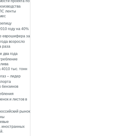
мости проекта по
роизводства
ПС ленты
 мес
репицу
2010 году на 40%
е еврошифера за
 года возросло
а раза
е два года
требление
плива
 4010 тыс. тонн
газ – лидер
спорта
 бензинов
ебления
енок и листов в
 российский рынок
ены
левые
1 иностранных
й.