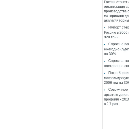
России станет
организация с
производства 
материалов дл
аккумуляторны
Импорт стек
Россию в 2006 
920 тонн
Спрос на в
ежегодно буде
на 30%
Спрос на то
постепенно сн
Потреблени
макролидов ув
2006 год на 3
Совокупное
архитектурног
профиля к 2010
в 2,7 раз