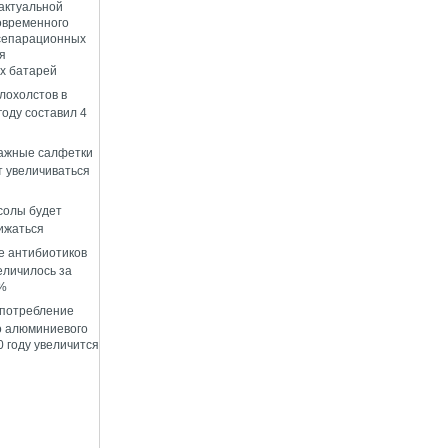
 актуальной
овременного
сепарационных
я
х батарей
лохолстов в
году составил 4
лажные салфетки
т увеличиваться
солы будет
ижаться
е антибиотиков
еличилось за
0%
 потребление
о алюминиевого
 году увеличится