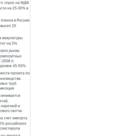
гг. спрос на МДФ
сти на 25-30% в
пленок в Россию
евысил 20
а макулатуры
стет на 5%
ского рынка
композитных
-2008 гг.
 уровне 45-50%
мости проекта по
роизводства
овых труб
 месяцев
еличивается
ятий,
нарезкой и
ового скотча
за счет импорта
0% российского
олистирола
ых» масел в