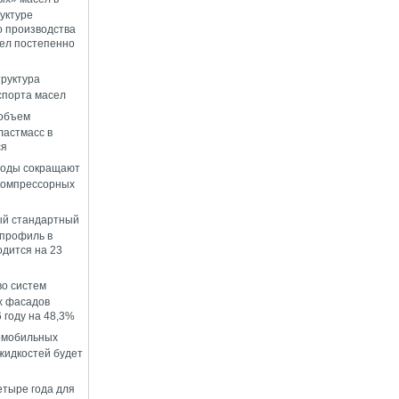
уктуре
о производства
ел постепенно
руктура
спорта масел
 объем
ластмасс в
ся
воды сокращают
компрессорных
й стандартный
профиль в
одится на 23
о систем
х фасадов
 году на 48,3%
омобильных
идкостей будет
етыре года для