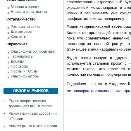
способствовать строительный б
Мнения и оценки
окрашенный металлопрокат в это
Новости и статистика
новых и расширением уже сущес
профнастил и металлочерепицу.
Сотрудничество
Реклама на сайте
Рынок сэндвич-панелей также име
Для авторов
Количество организаций, которые д
Контакты
пока что сравнительно невелико
производства панелей растут, 
Справочная
ближайшее время кардинально уве
Классификатор продукции
Термопласты
Будет расти выпуск и других с
Добавки
используется стальной прокат с 
Процессы
момент такова, что спрос со с
Нормы и ГОСТы
полностью поглощая популярные в
Классификаторы
Подробнее – в отчете Академии
ОБЗОРЫ РЫНКОВ
металлопроката с полимерным покры
Рынок энергетических
добавок для КРС в России
Рынок гуминовых удобрений
в России
Анализ рынка кокса в России