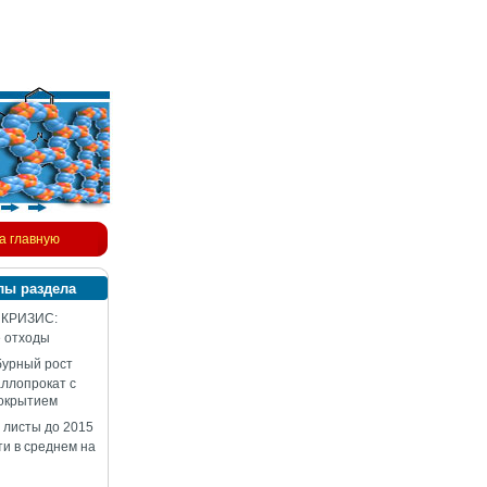
а главную
лы раздела
 КРИЗИС:
 отходы
бурный рост
аллопрокат с
окрытием
 листы до 2015
ти в среднем на