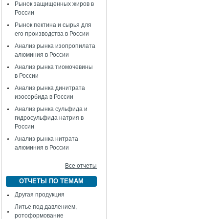
Рынок защищенных жиров в
России
Рынок пектина и сырья для
его производства в России
Анализ рынка изопропилата
алюминия в России
Анализ рынка тиомочевины
в России
Анализ рынка динитрата
изосорбида в России
Анализ рынка сульфида и
гидросульфида натрия в
России
Анализ рынка нитрата
алюминия в России
Все отчеты
ОТЧЕТЫ ПО ТЕМАМ
Другая продукция
Литье под давлением,
ротоформование