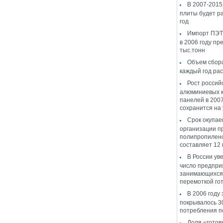
В 2007-2015 
плиты будет ра
год
Импорт ПЭТ 
в 2006 году пр
тыс.тонн
Объем сбор
каждый год ра
Рост россий
алюминиевых 
панелей в 2007
сохранится на
Срок окупае
организации п
полипропилен
составляет 12
В России ув
число предпри
занимающихся 
перемоткой гот
В 2006 году 
покрывалось 3
потребления п
Доля «готов