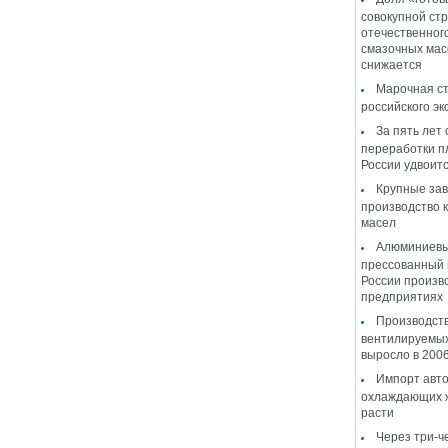
совокупной стр
отечественног
смазочных мас
снижается
Марочная ст
российского эк
За пять лет
переработки п
России удвоит
Крупные за
производство 
масел
Алюминиевы
прессованный 
России произв
предприятиях
Производств
вентилируемы
выросло в 2006
Импорт авт
охлаждающих ж
расти
Через три-ч