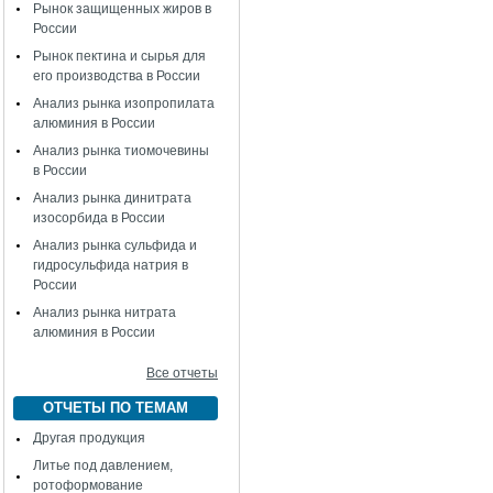
Рынок защищенных жиров в
России
Рынок пектина и сырья для
его производства в России
Анализ рынка изопропилата
алюминия в России
Анализ рынка тиомочевины
в России
Анализ рынка динитрата
изосорбида в России
Анализ рынка сульфида и
гидросульфида натрия в
России
Анализ рынка нитрата
алюминия в России
Все отчеты
ОТЧЕТЫ ПО ТЕМАМ
Другая продукция
Литье под давлением,
ротоформование