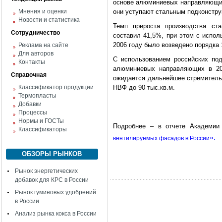
основе алюминиевых направляющих
Мнения и оценки
они уступают стальным подконстру
Новости и статистика
Темп прироста производства ст
Сотрудничество
составил 41,5%, при этом с испо
2006 году было возведено порядка 
Реклама на сайте
Для авторов
С использованием российских по
Контакты
алюминиевых направляющих в 20
Справочная
ожидается дальнейшее стремитель
Классификатор продукции
НВФ до 90 тыс.кв.м.
Термопласты
Добавки
Процессы
Нормы и ГОСТы
Подробнее – в отчете Академи
Классификаторы
».
вентилируемых фасадов в России
ОБЗОРЫ РЫНКОВ
Рынок энергетических
добавок для КРС в России
Рынок гуминовых удобрений
в России
Анализ рынка кокса в России