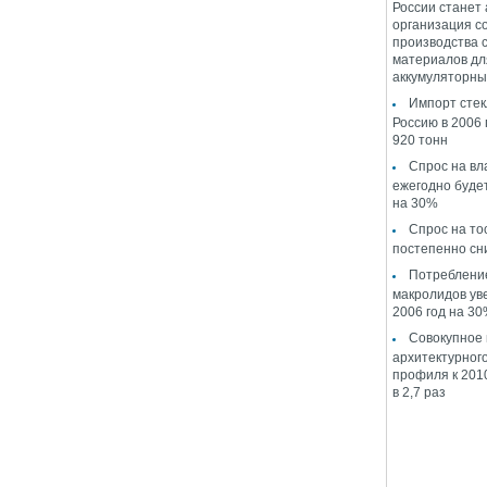
России станет
организация с
производства 
материалов дл
аккумуляторны
Импорт стек
Россию в 2006 
920 тонн
Спрос на в
ежегодно буде
на 30%
Спрос на то
постепенно сн
Потреблени
макролидов ув
2006 год на 3
Совокупное
архитектурног
профиля к 2010
в 2,7 раз