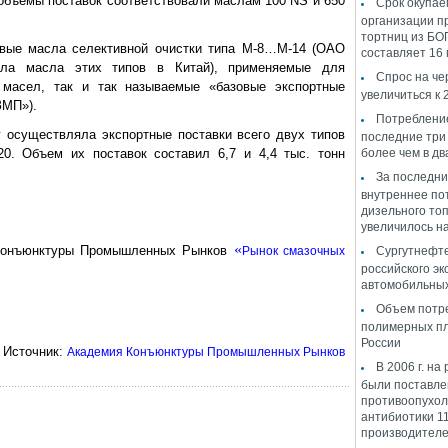
объемы поставок соответствовали маслам 100 NS и 650
Срок окупае
организации п
тортниц из БО
вые масла селективной очистки типа М-8…М-14 (ОАО
составляет 16
ала масла этих типов в Китай), применяемые для
Спрос на че
 масел, так и так называемые «базовые экспортные
увеличиться к 
ЗМП»).
Потреблени
 осуществляла экспортные поставки всего двух типов
последние три
0. Объем их поставок составил 6,7 и 4,4 тыс. тонн
более чем в дв
За последни
внутреннее по
дизельного то
увеличилось на
«
 Конъюнктуры Промышленных Рынков
Рынок смазочных
Сургутнефте
российского эк
автомобильных
Объем потр
полимерных пл
России
Источник:
Академия Конъюнктуры Промышленных Рынков
В 2006 г. на
были поставл
противоопухо
антибиотики 1
производителе