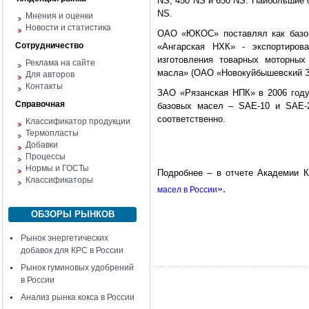
NS, 450 NS и 650 NS. Наибольшие 
NS.
Мнения и оценки
Новости и статистика
ОАО «ЮКОС» поставлял как базо
Сотрудничество
«Ангарская НХК» - экспортиров
изготовления товарных моторных
Реклама на сайте
масла» (ОАО «Новокуйбышевский 
Для авторов
Контакты
ЗАО «Рязанская НПК» в 2006 году
Справочная
базовых масел – SAE-10 и SAE-2
соответственно.
Классификатор продукции
Термопласты
Добавки
Процессы
Нормы и ГОСТы
Подробнее – в отчете Академии
Классификаторы
».
масел в России
ОБЗОРЫ РЫНКОВ
Рынок энергетических
добавок для КРС в России
Рынок гуминовых удобрений
в России
Анализ рынка кокса в России