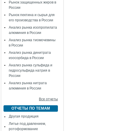
Рынок защищенных жиров в
России
Рынок пектина и сырья для
его производства в России
Анализ рынка изопропилата
алюминия в России
Анализ рынка тиомочевины
в России
Анализ рынка динитрата
изосорбида в России
Анализ рынка сульфида и
гидросульфида натрия в
России
Анализ рынка нитрата
алюминия в России
Все отчеты
ОТЧЕТЫ ПО ТЕМАМ
Другая продукция
Литье под давлением,
ротоформование