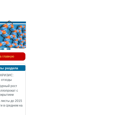
а главную
лы раздела
 КРИЗИС:
 отходы
бурный рост
аллопрокат с
окрытием
 листы до 2015
ти в среднем на