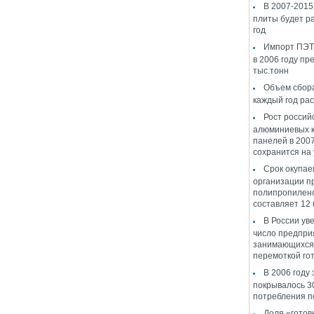
В 2007-2015 
плиты будет ра
год
Импорт ПЭТ 
в 2006 году пр
тыс.тонн
Объем сбор
каждый год ра
Рост россий
алюминиевых 
панелей в 2007
сохранится на
Срок окупае
организации п
полипропилен
составляет 12
В России ув
число предпри
занимающихся 
перемоткой гот
В 2006 году 
покрывалось 3
потребления п
Доля «готов