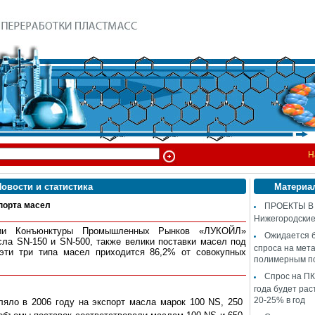
Н
овости и статистика
Материа
порта масел
ПРОЕКТЫ В
Нижегородские
мии Конъюнктуры Промышленных Рынков «ЛУКОЙЛ»
Ожидается 
ла SN-150 и SN-500, также велики поставки масел под
спроса на мет
эти три типа масел приходится 86,2% от совокупных
полимерным п
Спрос на ПК
года будет рас
20-25% в год
о в 2006 году на экспорт масла марок 100 NS, 250