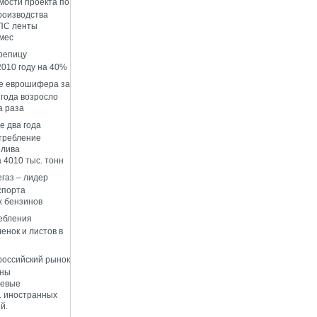
мости проекта по
роизводства
ПС ленты
 мес
репицу
2010 году на 40%
е еврошифера за
 года возросло
а раза
е два года
требление
плива
 4010 тыс. тонн
газ – лидер
спорта
 бензинов
ебления
енок и листов в
 российский рынок
ены
левые
1 иностранных
й.