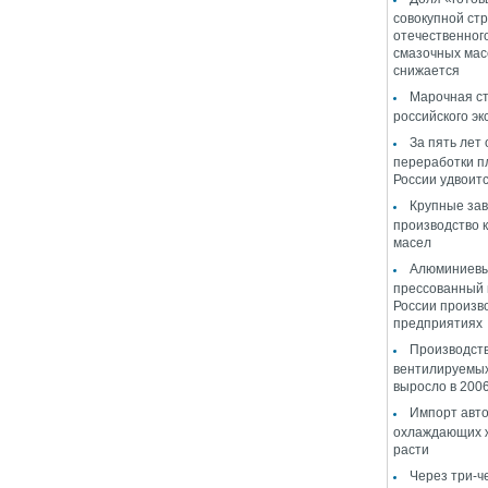
совокупной стр
отечественног
смазочных мас
снижается
Марочная ст
российского эк
За пять лет
переработки п
России удвоит
Крупные за
производство 
масел
Алюминиевы
прессованный 
России произв
предприятиях
Производств
вентилируемы
выросло в 2006
Импорт авт
охлаждающих ж
расти
Через три-ч