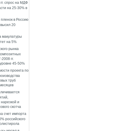
гг. спрос на МДФ
сти на 25-30% в
пленок в Россию
евысил 20
а макулатуры
стет на 5%
ского рынка
композитных
-2008 гг.
 уровне 45-50%
мости проекта по
роизводства
овых труб
 месяцев
еличивается
ятий,
нарезкой и
ового скотча
за счет импорта
0% российского
олистирола
ых» масел в