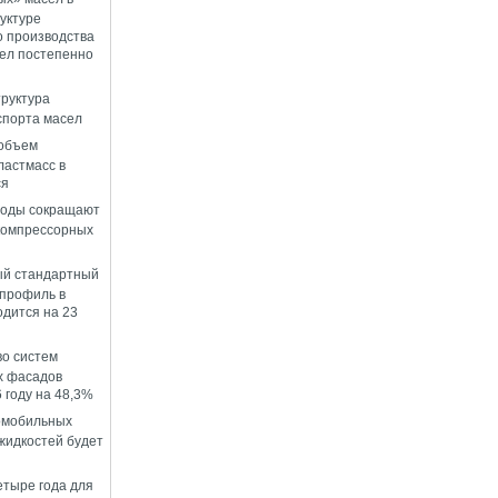
уктуре
о производства
ел постепенно
руктура
спорта масел
 объем
ластмасс в
ся
воды сокращают
компрессорных
й стандартный
профиль в
одится на 23
о систем
х фасадов
 году на 48,3%
омобильных
идкостей будет
етыре года для