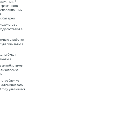
 актуальной
овременного
сепарационных
я
х батарей
лохолстов в
году составил 4
лажные салфетки
т увеличиваться
солы будет
ижаться
е антибиотиков
еличилось за
0%
 потребление
о алюминиевого
 году увеличится