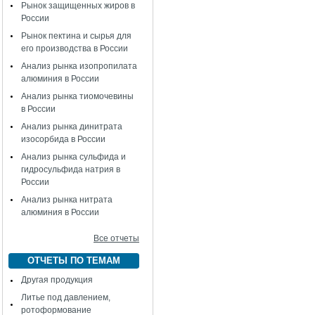
Рынок защищенных жиров в
России
Рынок пектина и сырья для
его производства в России
Анализ рынка изопропилата
алюминия в России
Анализ рынка тиомочевины
в России
Анализ рынка динитрата
изосорбида в России
Анализ рынка сульфида и
гидросульфида натрия в
России
Анализ рынка нитрата
алюминия в России
Все отчеты
ОТЧЕТЫ ПО ТЕМАМ
Другая продукция
Литье под давлением,
ротоформование