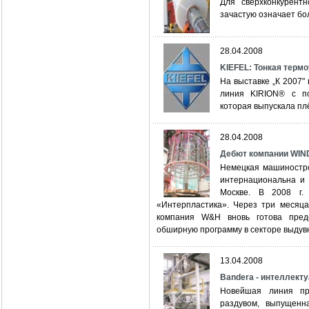
Для сверхконкурент
зачастую означает бо
28.04.2008
KIEFEL: Тонкая термо
На выставке „К 2007"
линия KIRION® с по
которая выпускала плё
28.04.2008
Дебют компании WI
Немецкая машиност
интернациональна и 
Москве. В 2008 г.
«Интерпластика». Через три месяц
компания W&H вновь готова пред
обширную программу в секторе выдув
13.04.2008
Bandera - интеллект
Новейшая линия пр
раздувом, выпущенна