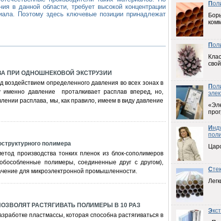
П
ол
ния в данной области, требует высокой концентрации
циала. Поэтому здесь ключевые позиции принадлежат
Борь
ком
П
ол
Клас
свой
ВА ПРИ ОДНОШНЕКОВОЙ ЭКСТРУЗИИ
д воздействием определенного давления во всех зонах в
П
ол
ку именно давление проталкивает расплав вперед, но,
элек
влении расплава, мы, как правило, имеем в виду давление
«Эл
прог
И
нд
пол
ноструктурного полимера
Цар
етод производства тонких пленок из блок-сополимеров
обособленные полимеры, соединенные друг с другом),
С
те
чение для микроэлектронной промышленности.
Легк
ОЗВОЛЯТ РАСТЯГИВАТЬ ПОЛИМЕРЫ В 10 РАЗ
Э
кс
зработке пластмассы, которая способна растягиваться в