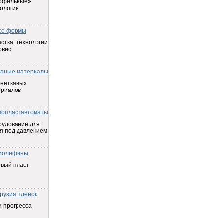
офильные»
ологии
сс-формы
стка: технологии
рвис
каные материалы
 нетканых
ериалов
мопластавтоматы
рудование для
я под давлением
иолефины
овый пласт
трузия пленок
 прогресса