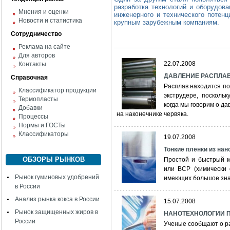
разработка технологий и оборудова
Мнения и оценки
инженерного и технического потен
Новости и статистика
крупным зарубежным компаниям.
Сотрудничество
Реклама на сайте
Для авторов
22.07.2008
Контакты
ДАВЛЕНИЕ РАСПЛА
Справочная
Расплав находится по
Классификатор продукции
экструдере, посколь
Термопласты
когда мы говорим о да
Добавки
на наконечнике червяка.
Процессы
Нормы и ГОСТы
Классификаторы
19.07.2008
Тонкие пленки из на
ОБЗОРЫ РЫНКОВ
Простой и быстрый м
или BCP (химически 
Рынок гуминовых удобрений
имеющих большое зна
в России
Анализ рынка кокса в России
15.07.2008
Рынок защищенных жиров в
НАНОТЕХНОЛОГИИ П
России
Ученые сообщают о ра