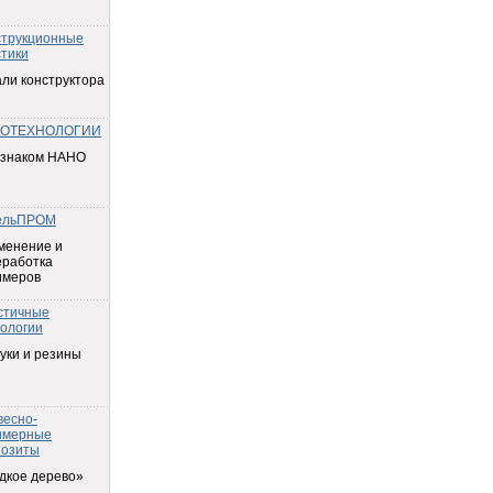
струкционные
тики
ли конструктора
ОТЕХНОЛОГИИ
 знаком НАНО
ельПРОМ
менение и
еработка
имеров
стичные
ологии
уки и резины
весно-
имерные
позиты
дкое дерево»