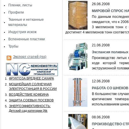
26.06.2008
Пленки, листы
МИРОВОЙ СПРОС НА
Профили
По данным последнего 
Тканные и нетканные
ожидается, что к 2006
материалы
3 миллионов тонн с 
Индустрия искож
достигнет 4 миллионов тонн соответс
Вспененные пластики
21.06.2008
Трубы
Экспансия поливных
Экспорт статей (rss)
Производство литых 
ходе которой термо
экструзионной головк
ФРУКТОЗА ВРЕДНЕЕ САХАРА
1.
12.06.2008
МОЩНЕЙШАЯ СОЛНЕЧНАЯ
2.
РАБОТА СО ШНЕКОВ
ЭЛЕКТРОСТАНЦИЯ В РОССИИ
В большинстве случае
ВОЗДЕЙСТВИЕ КОФЕИНА
3.
критические темпер
ЗАЩИТА СОЕВЫХ ПОСЕВОВ
4.
использованием шнека
ЭНЕРГОЭФФЕКТИВНОСТЬ:
5.
Детский сад категории [Аk
08.06.2008
ПРОИЗВОДСТВО СТРЕ