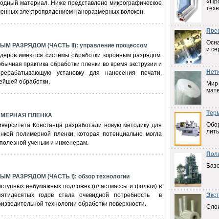
«Пр
сходный материал. Ниже представлено микрографическое
техн
ленных электропрядением наноразмерных волокон.
П
ре
Осна
М РАЗРЯДОМ (ЧАСТЬ II): управление процессом
и се
удеров имеются системы обработки коронным разрядом.
бычная практика обработки пленки во время экструзии и
Н
ет
рерабатывающую установку для нанесения печати,
ейшей обработки.
Мир
мат
Т
ер
ИМЕРНАЯ ПЛЕНКА
Обо
иверситета Констанца разработали новую методику для
лить
онкой полимерной пленки, которая потенциально могла
 полезной ученым и инженерам.
П
ол
Баз
 РАЗРЯДОМ (ЧАСТЬ I): обзор технологии
оступных небумажных подложек (пластмассы и фольги) в
пятидесятых годов стала очевидной потребность в
Э
кс
изводительной технологии обработки поверхности.
Слои