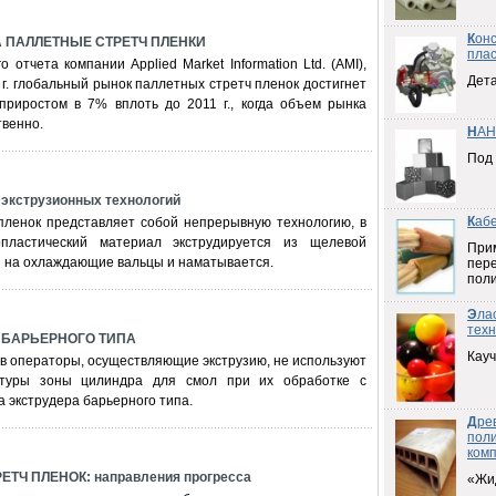
К
он
 ПАЛЛЕТНЫЕ СТРЕТЧ ПЛЕНКИ
плас
отчета компании Applied Market Information Ltd. (AMI),
Дета
 г. глобальный рынок паллетных стретч пленок достигнет
приростом в 7% вплоть до 2011 г., когда объем рынка
твенно.
Н
АН
Под
 экструзионных технологий
К
аб
пленок представляет собой непрерывную технологию, в
пластический материал экструдируется из щелевой
При
и на охлаждающие вальцы и наматывается.
пер
пол
Э
ла
техн
 БАРЬЕРНОГО ТИПА
Кауч
в операторы, осуществляющие экструзию, не используют
атуры зоны цилиндра для смол при их обработке с
 экструдера барьерного типа.
Д
ре
пол
ком
ТЧ ПЛЕНОК: направления прогресса
«Жи