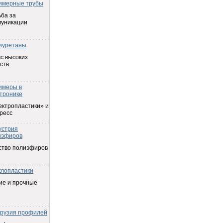
имерные трубы
ба за
муникации
иуретаны
с высоких
ств
имеры в
тронике
ектропластики» и
ресс
устрия
иэфиров
ство полиэфиров
клопластики
ие и прочные
трузия профилей