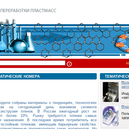
Н
АТИЧЕСКИЕ НОМЕРА
ТЕМАТИЧЕС
П
ол
авт
Инд
«ав
азделе собраны материалы о тенденциях, технологиях
ом на сегодняшний день значимом сегменте
П
ла
к экструзия пленок. В России ежегодный рост их
Пол
ляет более 10%. Рынку требуются пленки самых
здо
и назначения. В последнее время потребитель все
огослойным пленкам, имеющим барьерным свойства.
отечественные производители таких материалов. Но