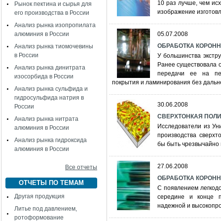
10 раз лучше, чем и
Рынок пектина и сырья для
изображение изготов
его производства в России
Анализ рынка изопропилата
алюминия в России
05.07.2008
ОБРАБОТКА КОРОННЫ
Анализ рынка тиомочевины
в России
У большинства экстр
Ранее существовала о
Анализ рынка динитрата
передачи ее на пе
изосорбида в России
покрытия и ламинирования без дальн
Анализ рынка сульфида и
гидросульфида натрия в
30.06.2008
России
СВЕРХТОНКАЯ ПОЛ
Анализ рынка нитрата
Исследователи из Ун
алюминия в России
производства сверхт
Анализ рынка гидроксида
бы быть чрезвычайно
алюминия в России
27.06.2008
Все отчеты
ОБРАБОТКА КОРОННЫМ
ОТЧЕТЫ ПО ТЕМАМ
С появлением легкод
Другая продукция
середине и конце 
надежной и высокопро
Литье под давлением,
ротоформование