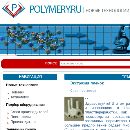
ПОИСК
НАВИГАЦИЯ
ТЕМ
Экструзия пленок
Новые технологии
Слои прогресса
Новинки
Технологии
->
Здравствуйте! В этом р
Подбор оборудования
и инновациях в так
Блоги производителей
пластпереработки, ка
производства состав
Поставщики
различных параметров 
Производители
большее предпочтение отдает мн
Тенденции рынка
Один за другим стали появляться 