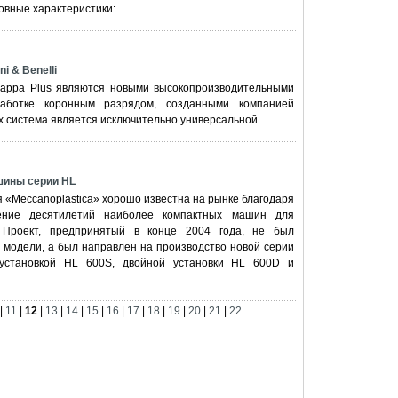
овные характеристики:
i & Benelli
t Kappa Plus являются новыми высокопроизводительными
работке коронным разрядом, созданными компанией
. Их система является исключительно универсальной.
ашины серии HL
 «Meccanoplastica» хорошо известна на рынке благодаря
чение десятилетий наиболее компактных машин для
. Проект, предпринятый в конце 2004 года, не был
 модели, а был направлен на производство новой серии
установкой HL 600S, двойной установки HL 600D и
|
11
|
12
|
13
|
14
|
15
|
16
|
17
|
18
|
19
|
20
|
21
|
22