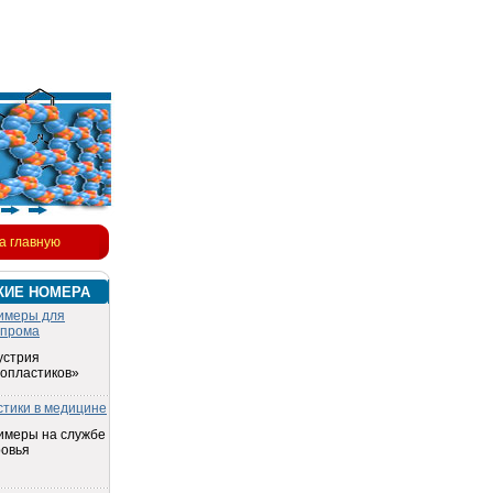
а главную
КИЕ НОМЕРА
имеры для
опрома
устрия
топластиков»
стики в медицине
имеры на службе
ровья