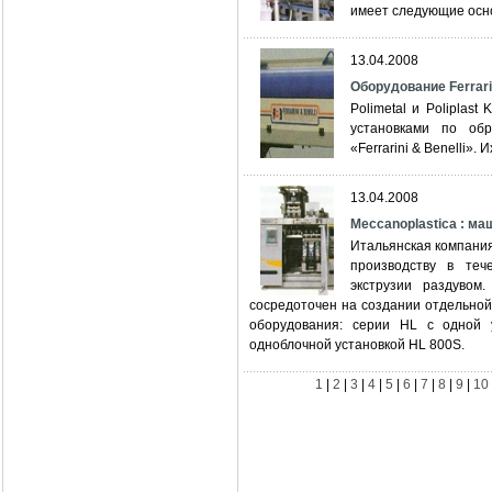
имеет следующие осн
13.04.2008
Оборудование Ferrarin
Polimetal и Poliplas
установками по об
«Ferrarini & Benelli»
13.04.2008
Meccanoplastica : м
Итальянская компания
производству в те
экструзии раздувом
сосредоточен на создании отдельной
оборудования: серии HL с одной 
одноблочной установкой HL 800S.
1
|
2
|
3
|
4
|
5
|
6
|
7
|
8
|
9
|
10