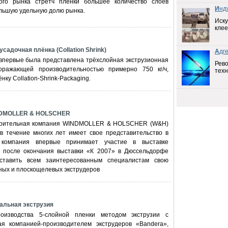
ного рынка стретч пленки большее количество слоев
И
нд
льшую удельную долю рынка.
Иску
клее
усадочная плёнка (Collation Shrink)
А
дг
 впервые была представлена трёхслойная экструзионная
Рев
ражающей производительностью примерно 750 кг/ч,
техн
нку Collation-Shrink-Packaging.
NDMOLLER & HOLSCHER
роительная компания WINDMOLLER & HOLSCHER (W&H)
в течение многих лет имеет свое представительство в
 компания впервые принимает участие в выставке
а после окончания выставки «К 2007» в Дюссельдорфе
ставить всем заинтересованным специалистам свою
ных и плоскощелевых экструдеров
уальная экструзия
оизводства 5-слойной пленки методом экструзии с
я компанией-производителем экструдеров «Bandera»,