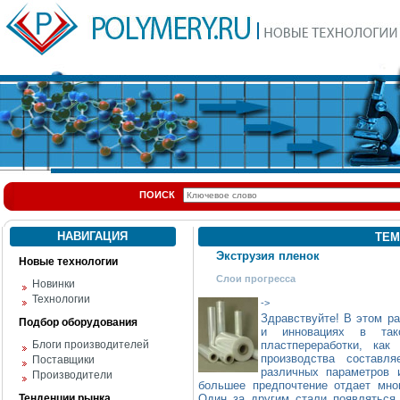
ПОИСК
НАВИГАЦИЯ
ТЕМ
Экструзия пленок
Новые технологии
Слои прогресса
Новинки
Технологии
->
Здравствуйте! В этом р
Подбор оборудования
и инновациях в так
Блоги производителей
пластпереработки, ка
производства состав
Поставщики
различных параметров 
Производители
большее предпочтение отдает мн
Тенденции рынка
Один за другим стали появляться 