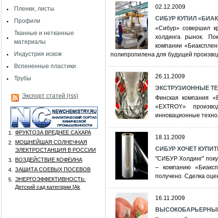
02.12.2009
Пленки, листы
СИБУР КУПИЛ «БИАКС
Профили
«Сибур» совершил кр
Тканные и нетканные
холдинга рынок. По
материалы
компании «Биаксплен
Индустрия искож
полипропилена для будущей производ
Вспененные пластики
26.11.2009
Трубы
ЭКСТРУЗИОННЫЕ ТЕ
Экспорт статей (rss)
Финская компания «
«EXTROY» произво
инновационные техно
ФРУКТОЗА ВРЕДНЕЕ САХАРА
1.
18.11.2009
МОЩНЕЙШАЯ СОЛНЕЧНАЯ
2.
СИБУР ХОЧЕТ КУПИ
ЭЛЕКТРОСТАНЦИЯ В РОССИИ
"СИБУР Холдинг" пок
ВОЗДЕЙСТВИЕ КОФЕИНА
3.
– компанию «Биакс
ЗАЩИТА СОЕВЫХ ПОСЕВОВ
4.
получено. Сделка оцен
ЭНЕРГОЭФФЕКТИВНОСТЬ:
5.
Детский сад категории [Аk
16.11.2009
ВЫСОКОБАРЬЕРНЫЕ