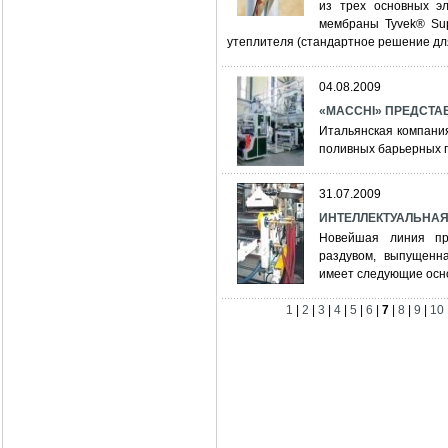
из трех основных э
мембраны Tyvek® Sup
утеплителя (стандартное решение дл
04.08.2009
«MACCHI» ПРЕДСТА
Итальян­ская компани
поливных барьерных 
31.07.2009
ИНТЕЛЛЕКТУАЛЬНАЯ
Новейшая линия пр
раздувом, выпущенна
имеет следующие осн
1
|
2
|
3
|
4
|
5
|
6
|
7
|
8
|
9
|
10