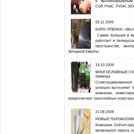
К высокобарьерным м
COP, PVdC, PVOH, SiO
05.11.2009
БОПС-ПЛЕНКА: «Муль
Самая большая в мир
работает в белорусс
пространстве, эксп
Западной Европы.
19.10.2009
МНОГОСЛОЙНЫЕ СОЭ
привода
Соэкструдированные 
успешно вытесняют т
компании, инвестир
предпочитают трехслойные соэкструз
21.08.2009
НОВЫЕ ПАРОИЗОЛЯ
Компания DuPont пре
кровельного пирога, 