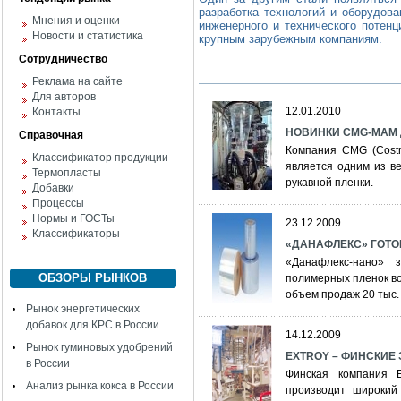
разработка технологий и оборудова
Мнения и оценки
инженерного и технического потен
Новости и статистика
крупным зарубежным компаниям.
Сотрудничество
Реклама на сайте
Для авторов
12.01.2010
Контакты
НОВИНКИ CMG-MAM 
Справочная
Компания CMG (Costruz
Классификатор продукции
является одним из в
Термопласты
рукавной пленки.
Добавки
Процессы
Нормы и ГОСТы
23.12.2009
Классификаторы
«ДАНАФЛЕКС» ГОТО
«Данафлекс-нано» 
ОБЗОРЫ РЫНКОВ
полимерных пленок во
объем продаж 20 тыс. т
Рынок энергетических
добавок для КРС в России
14.12.2009
Рынок гуминовых удобрений
EXTROY – ФИНСКИЕ
в России
Финская компания 
Анализ рынка кокса в России
производит широкий