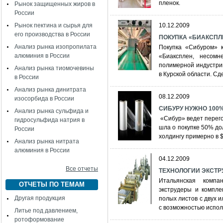
пленок.
Рынок защищенных жиров в
России
Рынок пектина и сырья для
10.12.2009
его производства в России
ПОКУПКА «БИАКСПЛЕН
Анализ рынка изопропилата
Покупка «Сибуром» 
алюминия в России
«Биаксплен, несом
полимерной индустри
Анализ рынка тиомочевины
в Курской области. С
в России
Анализ рынка динитрата
08.12.2009
изосорбида в России
СИБУРУ НУЖНО 100
Анализ рынка сульфида и
«Сибур» ведет перего
гидросульфида натрия в
шла о покупке 50% до
России
холдингу примерно в 
Анализ рынка нитрата
алюминия в России
04.12.2009
Все отчеты
ТЕХНОЛОГИИ ЭКСТР
Итальянская компа
ОТЧЕТЫ ПО ТЕМАМ
экструдеры и компле
Другая продукция
полых листов с двух 
c возможностью испол
Литье под давлением,
ротоформование