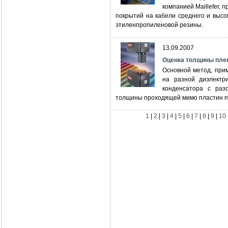
компанией Maillefer,
покрытий на кабели среднего и высо
этиленпропиленовой резины.
13.09.2007
Оценка толщины пле
Основной метод, при
на разной диэлектр
конденсатора с раз
толщины проходящей мимо пластин пл
1
|
2
|
3
|
4
|
5
|
6
|
7
|
8
|
9
|
10