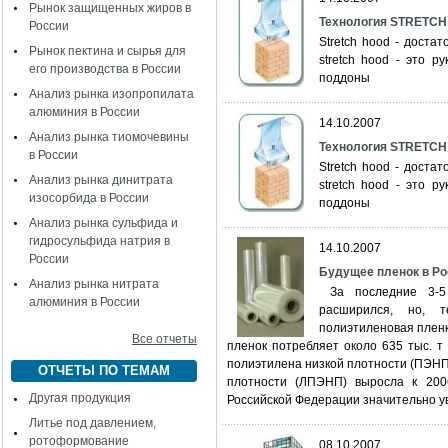
Рынок защищенных жиров в
Технология STRETC
России
Stretch hood - доста
Рынок пектина и сырья для
stretch hood - это 
его производства в России
поддоны
Анализ рынка изопропилата
алюминия в России
14.10.2007
Анализ рынка тиомочевины
Технология STRETC
в России
Stretch hood - доста
Анализ рынка динитрата
stretch hood - это 
изосорбида в России
поддоны
Анализ рынка сульфида и
гидросульфида натрия в
14.10.2007
России
Будущее пленок в Ро
Анализ рынка нитрата
За последние 3-5 
алюминия в России
расширился, но, 
полиэтиленовая плен
Все отчеты
пленок потребляет около 635 тыс. т
полиэтилена низкой плотности (ПЭНП
ОТЧЕТЫ ПО ТЕМАМ
плотности (ЛПЭНП) выросла к 2006
Другая продукция
Российской Федерации значительно ув
Литье под давлением,
ротоформование
08.10.2007