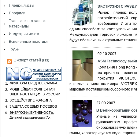
Пленки, листы
ЭКСТРУЗИЯ С РАЗДУ
Рынок пленок, полу
Профили
потребительский сп
Тканные и нетканные
требования. И эти т
материалы
одним способом: за счет увеличени
Индустрия искож
Международной торговой ярмарке пл
будут обозначены актуальные тенденц
Вспененные пластики
Трубы
02.10.2007
Экспорт статей (rss)
ASM Technology выби
Компания Hong Kong –
материалов, включ
покрытия VICOTE®,
ФРУКТОЗА ВРЕДНЕЕ САХАРА
1.
использованием полимера VICTREX®
мировым поставщиком сборочного и у
МОЩНЕЙШАЯ СОЛНЕЧНАЯ
2.
ЭЛЕКТРОСТАНЦИЯ В РОССИИ
ВОЗДЕЙСТВИЕ КОФЕИНА
3.
27.09.2007
ЗАЩИТА СОЕВЫХ ПОСЕВОВ
4.
В Великобритании со
ЭНЕРГОЭФФЕКТИВНОСТЬ:
5.
Ученые из универси
Детский сад категории [Аk
руководством профе
биоразлагаемую пленк
глины, характеризуется водонепрониц