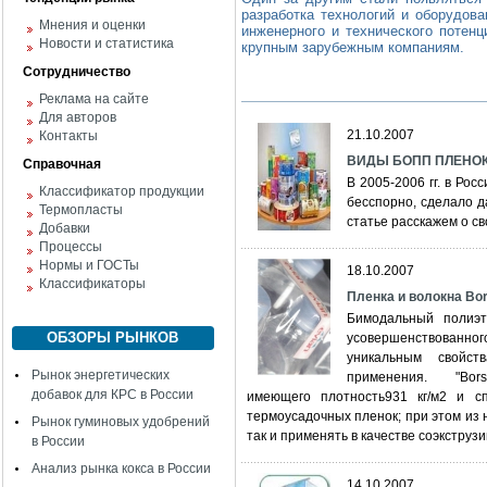
разработка технологий и оборудова
Мнения и оценки
инженерного и технического потен
Новости и статистика
крупным зарубежным компаниям.
Сотрудничество
Реклама на сайте
Для авторов
21.10.2007
Контакты
ВИДЫ БОПП ПЛЕНО
Справочная
В 2005-2006 гг. в Рос
Классификатор продукции
бесспорно, сделало 
Термопласты
статье расскажем о с
Добавки
Процессы
Нормы и ГОСТы
18.10.2007
Классификаторы
Пленка и волокна Bo
Бимодальный полиэт
ОБЗОРЫ РЫНКОВ
усовершенствованн
уникальным свойст
Рынок энергетических
применения. "Bors
добавок для КРС в России
имеющего плотность931 кг/м2 и сп
термоусадочных пленок; при этом из 
Рынок гуминовых удобрений
так и применять в качестве соэкструзи
в России
Анализ рынка кокса в России
14.10.2007