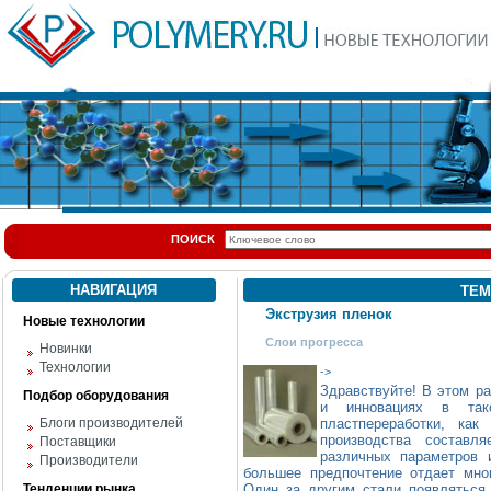
ПОИСК
НАВИГАЦИЯ
ТЕМ
Экструзия пленок
Новые технологии
Слои прогресса
Новинки
Технологии
->
Здравствуйте! В этом р
Подбор оборудования
и инновациях в так
Блоги производителей
пластпереработки, ка
производства состав
Поставщики
различных параметров 
Производители
большее предпочтение отдает мн
Тенденции рынка
Один за другим стали появляться 