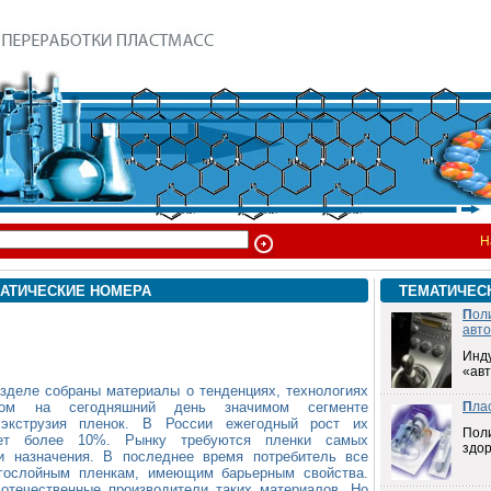
Н
АТИЧЕСКИЕ НОМЕРА
ТЕМАТИЧЕС
П
ол
авт
Инд
«ав
азделе собраны материалы о тенденциях, технологиях
ом на сегодняшний день значимом сегменте
П
ла
к экструзия пленок. В России ежегодный рост их
Пол
ляет более 10%. Рынку требуются пленки самых
здо
и назначения. В последнее время потребитель все
огослойным пленкам, имеющим барьерным свойства.
отечественные производители таких материалов. Но