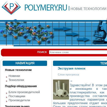
ПОИСК
НАВИГАЦИЯ
ТЕМ
Экструзия пленок
Новые технологии
Слои прогресса
Новинки
Технологии
->
Здравствуйте! В этом р
Подбор оборудования
и инновациях в так
Блоги производителей
пластпереработки, ка
производства состав
Поставщики
различных параметров 
Производители
большее предпочтение отдает мн
Тенденции рынка
Один за другим стали появляться 