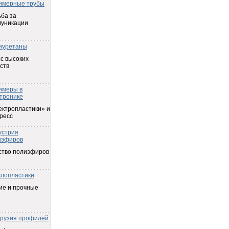
имерные трубы
ба за
муникации
иуретаны
с высоких
ств
имеры в
тронике
ектропластики» и
ресс
устрия
иэфиров
ство полиэфиров
клопластики
ие и прочные
трузия профилей