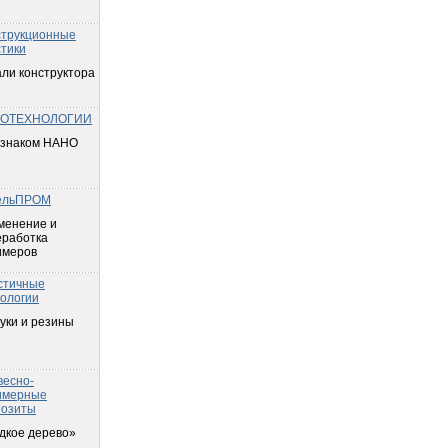
струкционные
тики
ли конструктора
ОТЕХНОЛОГИИ
 знаком НАНО
ельПРОМ
менение и
еработка
имеров
стичные
ологии
уки и резины
весно-
имерные
позиты
дкое дерево»