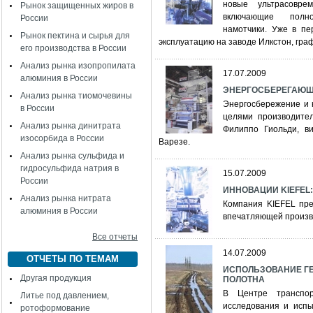
новые ультрасовре
Рынок защищенных жиров в
включающие полно
России
намотчики. Уже в пе
Рынок пектина и сырья для
эксплуатацию на заводе Илкстон, графс
его производства в России
Анализ рынка изопропилата
17.07.2009
алюминия в России
ЭНЕРГОСБЕРЕГАЮЩИ
Анализ рынка тиомочевины
Энергосбережение и 
в России
целями производител
Анализ рынка динитрата
Филиппо Гиольди, ви
изосорбида в России
Варезе.
Анализ рынка сульфида и
гидросульфида натрия в
15.07.2009
России
ИННОВАЦИИ KIEFEL: 
Анализ рынка нитрата
Компания KIEFEL пре
алюминия в России
впечатляющей произво
Все отчеты
14.07.2009
ОТЧЕТЫ ПО ТЕМАМ
ИСПОЛЬЗОВАНИЕ ГЕ
Другая продукция
ПОЛОТНА
В Центре транспор
Литье под давлением,
исследования и испы
ротоформование