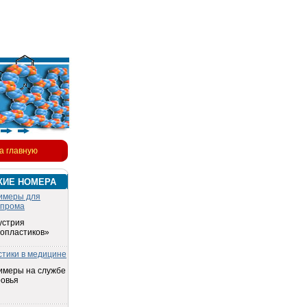
а главную
КИЕ НОМЕРА
имеры для
опрома
устрия
топластиков»
стики в медицине
имеры на службе
ровья