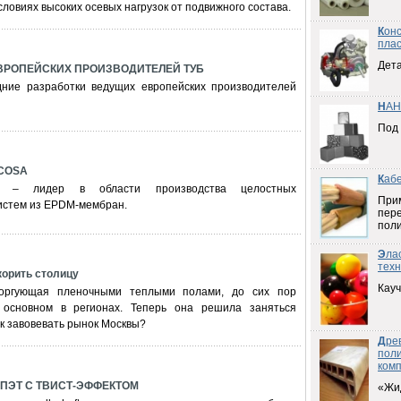
ловиях высоких осевых нагрузок от подвижного состава.
К
он
плас
Дета
ВРОПЕЙСКИХ ПРОИЗВОДИТЕЛЕЙ ТУБ
ние разработки ведущих европейских производителей
Н
АН
Под
SCOSA
К
аб
A – лидер в области производства целостных
При
истем из EPDM-мембран.
пер
пол
Э
ла
техн
орить столицу
Кауч
торгующая пленочными теплыми полами, до сих пор
 основном в регионах. Теперь она решила заняться
к завовевать рынок Москвы?
Д
ре
пол
ком
ПЭТ С ТВИСТ-ЭФФЕКТОМ
«Жи