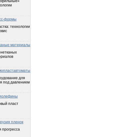
офильные»
ологии
сс-формы
стка: технологии
рвис
каные материалы
 нетканых
ериалов
мопластавтоматы
рудование для
я под давлением
иолефины
овый пласт
трузия пленок
 прогресса