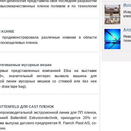
en-gesellschaft представила свои последние разработки
И
нд
 высококачественных пленок поливом и по технологии
Иску
клее
А
дг
И KUHNE
Рев
продемонстрировала различные новинки в области
техн
плоскощелевых пленок.
тягиваемые мусорные мешки
ервые представленных компанией Elba на выставке
09», значительный интерес вызвала машина для
ной линии мусорных мешков со стяжкой или без нее
 draw tape bag).
TTENFELD ДЛЯ CAST ПЛЕНОК
опроизводительной экструзионной линии для ПП пленок,
нией Battenfeld Extrusionstechnik, приходится 20% от
а выпуска датского предприятия R. Faerch Plast A/S, со-
онн.