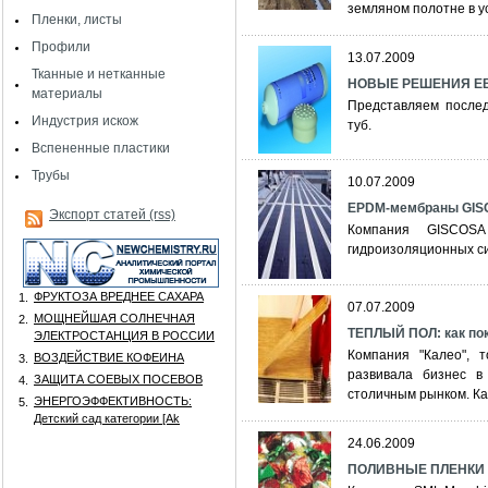
земляном полотне в ус
Пленки, листы
Профили
13.07.2009
Тканные и нетканные
НОВЫЕ РЕШЕНИЯ Е
материалы
Представляем послед
Индустрия искож
туб.
Вспененные пластики
Трубы
10.07.2009
EPDM-мембраны GI
Экспорт статей (rss)
Компания GISCOS
гидроизоляционных с
ФРУКТОЗА ВРЕДНЕЕ САХАРА
1.
07.07.2009
МОЩНЕЙШАЯ СОЛНЕЧНАЯ
2.
ТЕПЛЫЙ ПОЛ: как пок
ЭЛЕКТРОСТАНЦИЯ В РОССИИ
Компания "Калео", 
ВОЗДЕЙСТВИЕ КОФЕИНА
3.
развивала бизнес в
ЗАЩИТА СОЕВЫХ ПОСЕВОВ
4.
столичным рынком. Ка
ЭНЕРГОЭФФЕКТИВНОСТЬ:
5.
Детский сад категории [Аk
24.06.2009
ПОЛИВНЫЕ ПЛЕНКИ 