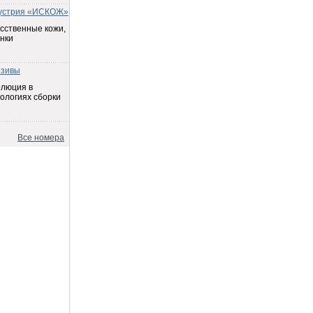
устрия «ИСКОЖ»
сственные кожи,
нки
езивы
олюция в
ологиях сборки
Все номера