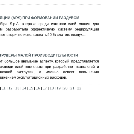
ЯЦИИ (ARS) ПРИ ФОРМОВАНИИ РАЗДУВОМ
Sipa S.p.A. впервые среди изготовителей машин для
ом разработала эффективную систему рециркуляции
яет вторично использовать 50 % сжатого воздуха.
ТРУДЕРЫ МАЛОЙ ПРОИЗВОДИТЕЛЬНОСТИ
ет большое внимание аспекту, который представляется
оизводителей ключевым при разработке технологий и
еночной экструзии, а именно аспект повышения
снижением эксплуатационных расходов.
|
11
|
12
|
13
|
14
|
15
|
16
|
17
|
18
|
19
|
20
|
21
|
22