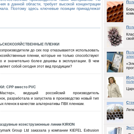
П
ол
ния в данной области, требует высокой концентрации
циала. Поэтому здесь ключевые позиции принадлежат
Борь
ком
П
ол
Клас
свой
ЬСКОХОЗЯЙСТВЕННЫЕ ПЛЕНКИ
озпроизводители до сих пор отказываются использовать
П
ол
хозяйственные пленки, которые не только способствуют
элек
но и значительно более дешевы в эксплуатации. В чем
«Эл
вляет собой сегодня этот вид продукции?
прог
И
нд
пол
: CPP вместо PVC
Цар
-Мастер», ведущий российский производитель
ок, разработала и запустила в производство новый тип
С
те
ых пленок в качестве альтернативы ПВХ пленкам.
Легк
аздувные коэкструзионные линии KIRION
Э
кс
ymark Group Ltd заказала у компании KIEFEL Extrusion