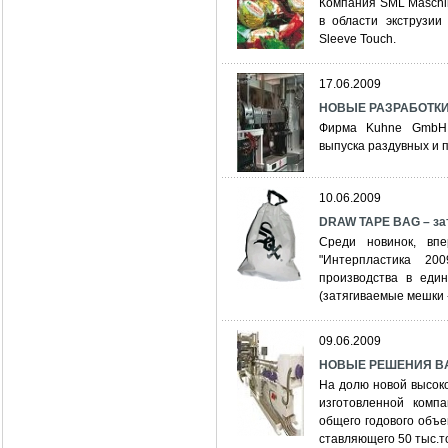
Компания SML Maschin
в области экструзии
Sleeve Touch.
17.06.2009
НОВЫЕ РАЗРАБОТК
Фирма Kuhne GmbH 
выпуска раздувных и 
10.06.2009
DRAW TAPE BAG – за
Среди новинок, вп
"Интерпластика 20
производства в еди
(затягиваемые мешки -
09.06.2009
НОВЫЕ РЕШЕНИЯ BA
На долю новой высок
изготовленной компа
общего годового объем
ставляющего 50 тыс.т