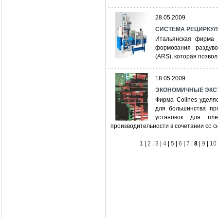
28.05.2009
СИСТЕМА РЕЦИРКУЛ
Итальянская фирма 
формования раздув
(ARS), которая позвол
18.05.2009
ЭКОНОМИЧНЫЕ ЭКС
Фирма Colines уделя
для большинства пр
установок для пл
производительности в сочетании со 
1
|
2
|
3
|
4
|
5
|
6
|
7
|
8
|
9
|
10