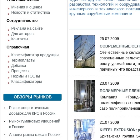
разработка технологий и оборудова
Мнения и оценки
инженерного и технического потен
Новости и статистика
крупным зарубежным компаниям.
Сотрудничество
Реклама на сайте
Для авторов
25.07.2009
Контакты
СОВРЕМЕННЫЕ СЕЛ
Справочная
Отечественные сельх
Классификатор продукции
современные сельско
Термопласты
росту урожайности, 
Добавки
причины? Что предста
Процессы
Нормы и ГОСТы
Классификаторы
23.07.2009
ПОЛИМЕРНЫЕ ПЛЕНКИ
ОБЗОРЫ РЫНКОВ
Компания «Гранд
полиолефиновых плен
Рынок энергетических
cast- полипропиленов
добавок для КРС в России
Рынок гуминовых удобрений
21.07.2009
в России
KIEFEL EXTRUSION: р
Анализ рынка кокса в России
Британская группа Sk