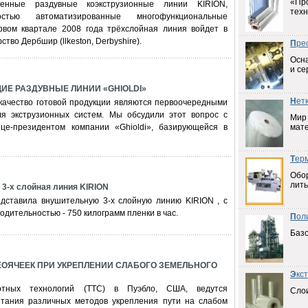
«Пр
менные раздувные коэкструзионные линии KIRION,
техн
стью автоматизированные многофункциональные
рвом квартале 2008 года трёхслойная линия войдет в
тво Дербшир (llkeston, Derbyshire).
П
ре
Осна
и се
Е РАЗДУВНЫЕ ЛИНИИ «GHIOLDI»
Н
ет
качество готовой продукции являются первоочередными
я экструзионных систем. Мы обсудили этот вопрос с
Мир
це-президентом компании «Ghioldi», базирующейся в
мат
Т
ер
Обо
лить
3-х слойная линия KIRION
дставила внушительную 3-х слойную линию KIRION , с
дительностью - 750 килограмм пленки в час.
П
ол
Баз
ОЯЧЕЕК ПРИ УКРЕПЛЕНИИ СЛАБОГО ЗЕМЕЛЬНОГО
Э
кс
тных технологий (TTC) в Пуэбло, США, ведутся
Слои
тания различных методов укрепления пути на слабом