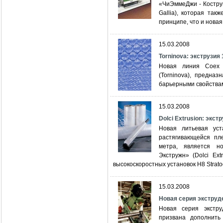
«ЧиЭммеДжи - Коструц
Gallia), которая так
принципе, что и новая
15.03.2008
Torninova: экструзия
Новая линия Соех 
(Torninova), предна
барьерными свойства
15.03.2008
Dolci Extrusion: экс
Новая литьевая уст
растягивающейся пле
метра, является н
Экстружн» (Dolci Ex
высокоскоростных установок Н8 Strato
15.03.2008
Новая серия экструд
Новая серия экстру
призвана дополнить