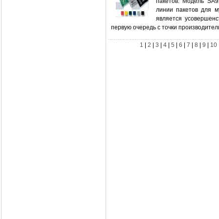
пакетов. Модель SA9
линии пакетов для м
является усовершен
первую очередь с точки производитель
1
|
2
|
3
|
4
|
5
|
6
|
7
|
8
|
9
|
10