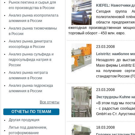
Рынок пектина и сырья для
KIEFEL: Намотчики д
его производства в России
Сегодня группа Ar
Анализ рынка изопропилата
полиэтиленовой плёнк
алюминия в России
области предприятия
ежегодная производственная мощно
Анализ рынка тиомочевины
торговый оборот - 450 млн. евро.
в России
Анализ рынка динитрата
изосорбида в России
23.03.2008
Leistritz: наиболее 
Анализ рынка сульфида и
гидросульфида натрия в
Незадолго до выстав
России
Махх фирмы Leistritz 
на получение серти
Анализ рынка нитрата
стандартом России (Г
алюминия в России
Анализ рынка гидроксида
23.03.2008
алюминия в России
Экструдеры Kuhne н
Все отчеты
«В этом году мы пост
- с радостью сообща
ОТЧЕТЫ ПО ТЕМАМ
GmbH из Ст. Аугустина
Другая продукция
Литье под давлением,
18.03.2008
ротоформование
Головки экструзии Si