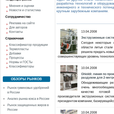
разработка технологий и оборудова
Мнения и оценки
инженерного и технического потен
Новости и статистика
крупным зарубежным компаниям.
Сотрудничество
Реклама на сайте
Для авторов
13.04.2008
Контакты
Экструзионные систе
Справочная
Сегодня некоторые 
Классификатор продукции
области литья стали
Термопласты
решила придать новый
Добавки
совершенствующих уровень технологи
Процессы
Нормы и ГОСТы
Классификаторы
10.04.2008
Ghioldi: линия по пр
раздувом для 2-метр
ОБЗОРЫ РЫНКОВ
Обнадеживающие рез
очень многообещаю
Рынок гуминовых удобрений
качество готовой
в России
производителя экструзионных систе
Анализ рынка кокса в России
президентом компании, базирующейся
Рынок защищенных жиров в
России
10.04.2008