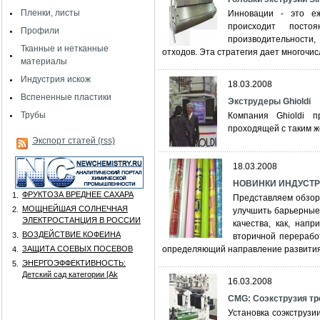
Пленки, листы
Инновации - это еж
происходит пост
Профили
производительности,
Тканные и нетканные
отходов. Эта стратегия дает многочи
материалы
Индустрия искож
18.03.2008
Вспененные пластики
Экструдеры Ghioldi
Трубы
Компания Ghioldi п
проходящей с таким ж
Экспорт статей (rss)
18.03.2008
НОВИНКИ ИНДУСТР
ФРУКТОЗА ВРЕДНЕЕ САХАРА
1.
Представляем обзор
МОЩНЕЙШАЯ СОЛНЕЧНАЯ
2.
улучшить барьерные
ЭЛЕКТРОСТАНЦИЯ В РОССИИ
качества, как, напр
ВОЗДЕЙСТВИЕ КОФЕИНА
3.
вторичной переработ
ЗАЩИТА СОЕВЫХ ПОСЕВОВ
определяющий направление развития 
4.
ЭНЕРГОЭФФЕКТИВНОСТЬ:
5.
Детский сад категории [Аk
16.03.2008
CMG: Соэкструзия т
Установка соэкструз