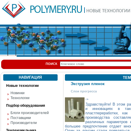
ПОИСК
НАВИГАЦИЯ
ТЕМ
Экструзия пленок
Новые технологии
Слои прогресса
Новинки
Технологии
->
Здравствуйте! В этом р
Подбор оборудования
и инновациях в так
Блоги производителей
пластпереработки, ка
производства состав
Поставщики
различных параметров 
Производители
большее предпочтение отдает мн
Тенденции рынка
Один за другим стали появляться 