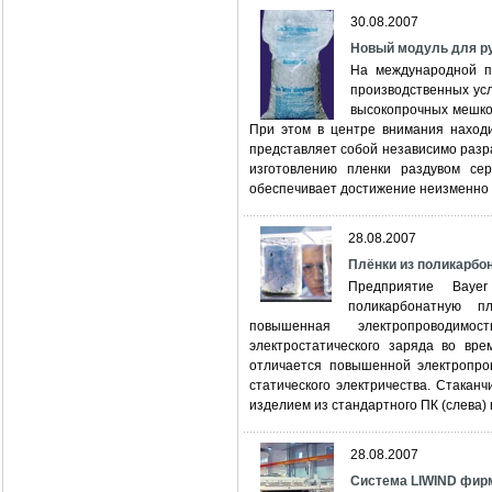
30.08.2007
Новый модуль для р
На международной п
производственных ус
высокопрочных мешков
При этом в центре внимания наход
представляет собой независимо разр
изготовлению пленки раздувом се
обеспечивает достижение неизменно в
28.08.2007
Плёнки из поликарбон
Предприятие Baye
поликарбонатную п
повышенная электропроводимос
электростатического заряда во вр
отличается повышенной электропро
статического электричества. Стаканч
изделием из стандартного ПК (слева) 
28.08.2007
Система LIWIND фир