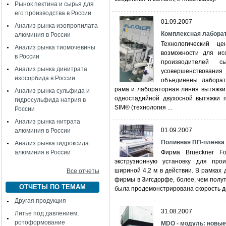
Рынок пектина и сырья для
его производства в России
01.09.2007
Анализ рынка изопропилата
Комплексная лаборат
алюминия в России
Технологический 
Анализ рынка тиомочевины
возможности для исс
в России
производителей с
Анализ рынка динитрата
усовершенствовани
изосорбида в России
объединены лаборат
рама и лабораторная линия вытяжки.
Анализ рынка сульфида и
одностадийной двухосной вытяжки 
гидросульфида натрия в
SIM® (технология ...
России
Анализ рынка нитрата
01.09.2007
алюминия в России
Поливная ПП-плёнка 
Анализ рынка гидроксида
алюминия в России
Фирма Brueckner F
экструзионную установку для про
шириной 4,2 м в действии. В рамках 
Все отчеты
фирмы в Зигсдорфе, более, чем полут
ОТЧЕТЫ ПО ТЕМАМ
была продемонстрирована скорость до
Другая продукция
31.08.2007
Литье под давлением,
ротоформование
MDO - модуль: новые