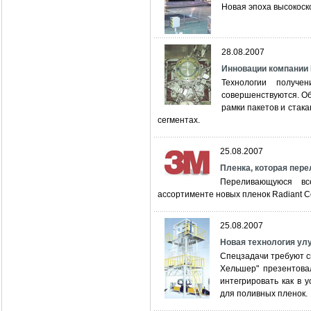
Новая эпоха высокоск
28.08.2007
Инновации компании
Технологии получе
совершенствуются. О
рамки пакетов и стака
сегментах.
25.08.2007
Пленка, которая пер
Переливающуюся вс
ассортименте новых пленок Radiant Co
25.08.2007
Новая технология ул
Спецзадачи требуют с
Хельшер" презентов
интегрировать как в 
для поливных пленок.