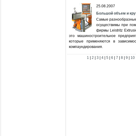
25.08.2007
Большой объем и кр
Самые разнообразные 
осуществимы при пом
фирмы Leistritz Extru
это машиностроительное предприя
которые применяются в зависимос
компаундирования.
1
|
2
|
3
|
4
|
5
|
6
|
7
|
8
|
9
|
10