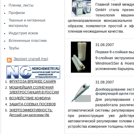
Главной темой между
Пленки, листы
GmbH стала презен
Профили
технология машин
Тканные и нетканные
целенаправленное моноаксиальное
материалы
образом, появляется простой и э
пленкам неожиданные качества.
Индустрия искож
Вспененные пластики
31.08.2007
Трубы
Первая 9-слойная в
9-слойная экструзио
Экспорт статей (rss)
WindmoeSSer & Hoels
усложнению барьерны
ФРУКТОЗА ВРЕДНЕЕ САХАРА
1.
31.08.2007
МОЩНЕЙШАЯ СОЛНЕЧНАЯ
2.
Дооборудование экст
ЭЛЕКТРОСТАНЦИЯ В РОССИИ
формующей щели го
ВОЗДЕЙСТВИЕ КОФЕИНА
3.
Для регулирования 
ЗАЩИТА СОЕВЫХ ПОСЕВОВ
4.
разработала различн
ЭНЕРГОЭФФЕКТИВНОСТЬ:
атоматической системы регулировани
5.
Детский сад категории [Аk
при реконструкции уже действу
автоматической регулировки головки
устройства измерения толщины плёно