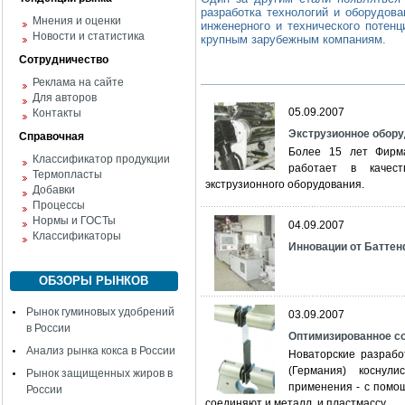
разработка технологий и оборудова
Мнения и оценки
инженерного и технического потен
Новости и статистика
крупным зарубежным компаниям.
Сотрудничество
Реклама на сайте
Для авторов
05.09.2007
Контакты
Экструзионное обору
Справочная
Более 15 лет Фирма 
Классификатор продукции
работает в качест
Термопласты
экструзионного оборудования.
Добавки
Процессы
Нормы и ГОСТы
04.09.2007
Классификаторы
Инновации от Батте
ОБЗОРЫ РЫНКОВ
Рынок гуминовых удобрений
03.09.2007
в России
Оптимизированное с
Анализ рынка кокса в России
Новаторские разрабо
(Германия) коснул
Рынок защищенных жиров в
применения - с помо
России
соединяют и металл, и пластмассу.