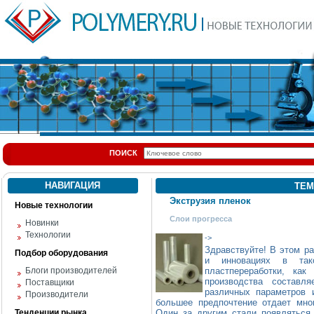
ПОИСК
НАВИГАЦИЯ
ТЕМ
Экструзия пленок
Новые технологии
Слои прогресса
Новинки
Технологии
->
Здравствуйте! В этом р
Подбор оборудования
и инновациях в так
Блоги производителей
пластпереработки, ка
производства состав
Поставщики
различных параметров 
Производители
большее предпочтение отдает мн
Тенденции рынка
Один за другим стали появляться 