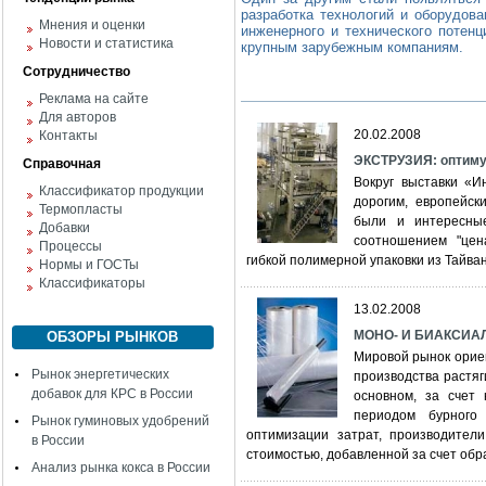
разработка технологий и оборудова
Мнения и оценки
инженерного и технического потен
Новости и статистика
крупным зарубежным компаниям.
Сотрудничество
Реклама на сайте
Для авторов
20.02.2008
Контакты
ЭКСТРУЗИЯ: оптимум
Справочная
Вокруг выставки «И
Классификатор продукции
дорогим, европейск
Термопласты
были и интересны
Добавки
соотношением "цена
Процессы
гибкой полимерной упаковки из Тайва
Нормы и ГОСТы
Классификаторы
13.02.2008
МОНО- И БИАКСИАЛ
ОБЗОРЫ РЫНКОВ
Мировой рынок ориен
Рынок энергетических
производства растяг
добавок для КРС в России
основном, за счет
периодом бурного
Рынок гуминовых удобрений
оптимизации затрат, производител
в России
стоимостью, добавленной за счет об
Анализ рынка кокса в России