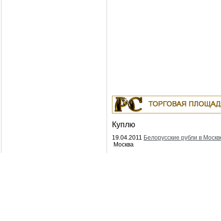
Куплю
19.04.2011
Белорусские рубли в Москв
Москва
18.04.2011
Индустриальные масла: И-
ИГНЕ-68, ИГНЕ-32, ИС-20, ИГС-68,И-5
И-40А, И-50А, ИЛС-5, ИЛС-10, ИЛС-22
ИГП, ИТД
Москва
04.04.2011
Куплю Биг-Бэги, МКР на
переработку.
Москва