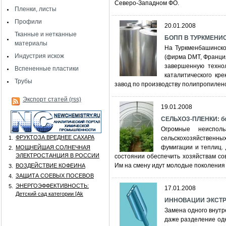
Северо-Западном ФО.
Пленки, листы
Профили
20.01.2008
Тканные и нетканные
БОПП В ТУРКМЕНИ
материалы
На Туркменбашинско
Индустрия искож
(фирма DMT, Франция
завершенную технол
Вспененные пластики
каталитического кр
Трубы
завод по производству полипропилен
Экспорт статей (rss)
19.01.2008
СЕЛЬХОЗ-ПЛЕНКИ: бо
Огромные неиспол
ФРУКТОЗА ВРЕДНЕЕ САХАРА
1.
сельскохозяйствен
фумигации и теплиц.
МОЩНЕЙШАЯ СОЛНЕЧНАЯ
2.
ЭЛЕКТРОСТАНЦИЯ В РОССИИ
состоянии обеспечить хозяйствам с
Им на смену идут молодые поколения
ВОЗДЕЙСТВИЕ КОФЕИНА
3.
ЗАЩИТА СОЕВЫХ ПОСЕВОВ
4.
ЭНЕРГОЭФФЕКТИВНОСТЬ:
5.
17.01.2008
Детский сад категории [Аk
ИННОВАЦИИ ЭКСТРУ
Замена одного внутре
даже разделение одн