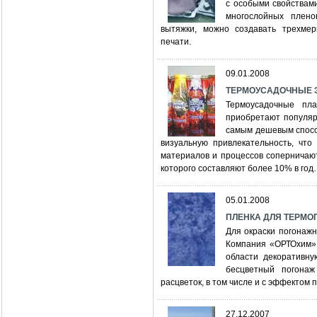
с особыми свойствами
многослойных плено
вытяжки, можно создавать трехме
печати.
09.01.2008
ТЕРМОУСАДОЧНЫЕ ЭТ
Термоусадочные пла
приобретают популяр
самым дешевым спосо
визуальную привлекательность, чт
материалов и процессов соперничают
которого составляют более 10% в го
05.01.2008
ПЛЕНКА ДЛЯ ТЕРМОП
Для окраски погонаж
Компания «ОРТОхим» 
области декоративну
бесцветный погона
расцветок, в том числе и с эффектом
27.12.2007