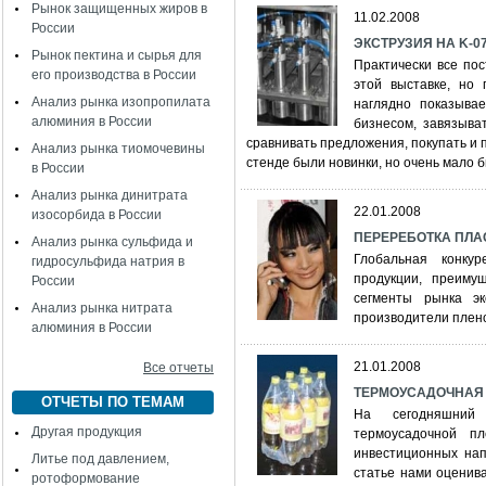
Рынок защищенных жиров в
11.02.2008
России
ЭКСТРУЗИЯ НА K-07
Рынок пектина и сырья для
Практически все по
его производства в России
этой выставке, но
Анализ рынка изопропилата
наглядно показывае
алюминия в России
бизнесом, завязыва
сравнивать предложения, покупать и 
Анализ рынка тиомочевины
стенде были новинки, но очень мало 
в России
Анализ рынка динитрата
22.01.2008
изосорбида в России
ПЕРЕРЕБОТКА ПЛАСТ
Анализ рынка сульфида и
Глобальная конку
гидросульфида натрия в
продукции, преиму
России
сегменты рынка эк
Анализ рынка нитрата
производители плено
алюминия в России
21.01.2008
Все отчеты
ТЕРМОУСАДОЧНАЯ 
ОТЧЕТЫ ПО ТЕМАМ
На сегодняшний 
Другая продукция
термоусадочной п
инвестиционных нап
Литье под давлением,
статье нами оценив
ротоформование