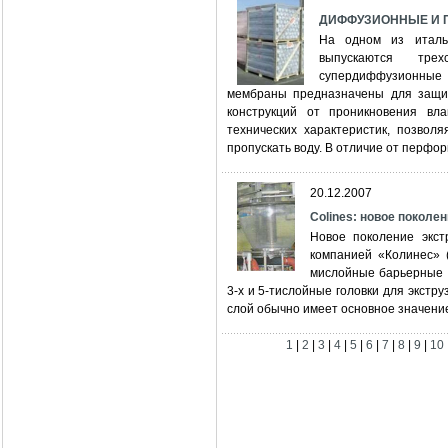
ДИФФУЗИОННЫЕ И 
На одном из италь
выпускаются тре
супердиффузионны
мембраны предназначены для защи
конструкций от проникновения вл
технических характеристик, позвол
пропускать воду. В отличие от перфор
20.12.2007
Colines: новое поколе
Новое поколение экст
компанией «Колинес» (
мислойные барьерные к
3-х и 5-тислойные головки для экстр
слой обычно имеет основное значени
1
|
2
|
3
|
4
|
5
|
6
|
7
|
8
|
9
|
10