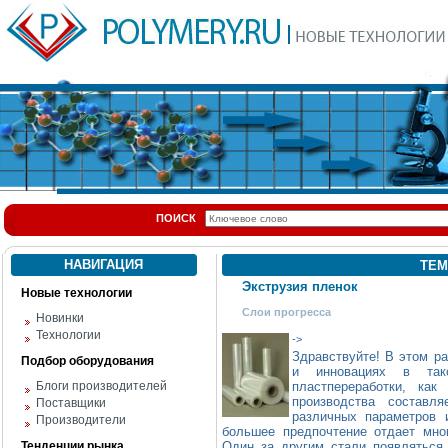
ПОИСК
НАВИГАЦИЯ
ТЕМ
Экструзия пленок
Новые технологии
Слои прогресса
Новинки
Технологии
->
Здравствуйте! В этом р
Подбор оборудования
и инновациях в так
Блоги производителей
пластпереработки, ка
производства состав
Поставщики
различных параметров 
Производители
большее предпочтение отдает мн
Тенденции рынка
Один за другим стали появляться 