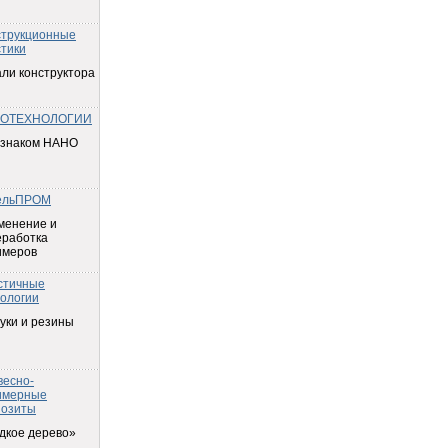
струкционные
тики
ли конструктора
ОТЕХНОЛОГИИ
 знаком НАНО
ельПРОМ
менение и
еработка
имеров
стичные
ологии
уки и резины
весно-
имерные
позиты
дкое дерево»