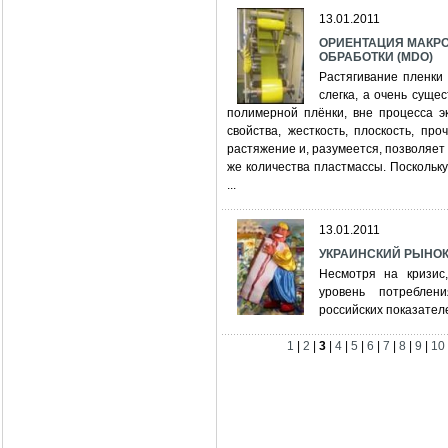
13.01.2011
ОРИЕНТАЦИЯ МАКР
ОБРАБОТКИ (MDO)
Растягивание пленки
слегка, а очень суще
полимерной плёнки, вне процесса э
свойства, жесткость, плоскость, пр
растяжение и, разумеется, позволяет п
же количества пластмассы. Поскольк
...
13.01.2011
УКРАИНСКИЙ РЫНОК
Несмотря на кризис
уровень потреблен
российских показател
1
|
2
|
3
|
4
|
5
|
6
|
7
|
8
|
9
|
10