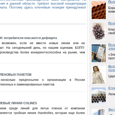
П
ол
ния в данной области, требует высокой концентрации
циала. Поэтому здесь ключевые позиции принадлежат
Борь
ком
П
ол
Клас
свой
 потребители опасаются дефицита
 возможен, если не ввести новые линии или не
П
ол
орт. На сегодняшний день, по нашим оценкам, БОПП-
элек
производства более конкурентоспособна на рынке, чем
«Эл
прог
И
нд
пол
ИЛЕНОВЫХ ПАКЕТОВ
Цар
несколько предпосылок к организации в России
узионных и ламинированных пакетов.
С
те
Легк
ЕВЫЕ ЛИНИИ COLINES
нием среди линий для литья пленок от компании
Э
кс
является тройная линия Handrollex, которая еще более