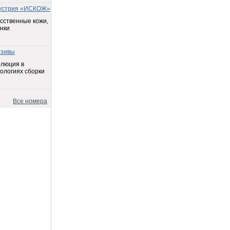
устрия «ИСКОЖ»
сственные кожи,
нки
езивы
олюция в
ологиях сборки
Все номера