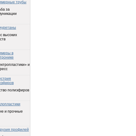
имерные трубы
ба за
муникации
иуретаны
с высоких
ств
имеры в
тронике
ектропластики» и
ресс
устрия
иэфиров
ство полиэфиров
клопластики
ие и прочные
трузия профилей