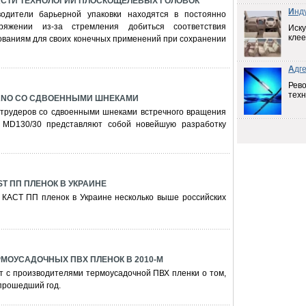
АСТИ ТЕХНОЛОГИЙ ПЛОСКОЩЕЛЕВЫХ ГОЛОВОК
И
нд
одители барьерной упаковки находятся в постоянно
ряжении из-за стремления добиться соответствия
Иску
клее
ваниям для своих конечных применений при сохранении
А
дг
Рев
техн
ANO СО СДВОЕННЫМИ ШНЕКАМИ
струдеров со сдвоенными шнеками встречного вращения
 MD130/30 представляют собой новейшую разработку
T ПП ПЛЕНОК В УКРАИНЕ
 КАСТ ПП пленок в Украине несколько выше российских
МОУСАДОЧНЫХ ПВХ ПЛЕНОК В 2010-М
т с производителями термоусадочной ПВХ пленки о том,
 прошедший год.