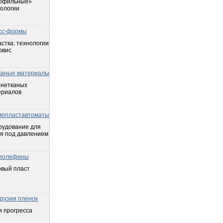
офильные»
ологии
сс-формы
стка: технологии
рвис
каные материалы
 нетканых
ериалов
мопластавтоматы
рудование для
я под давлением
иолефины
овый пласт
трузия пленок
 прогресса