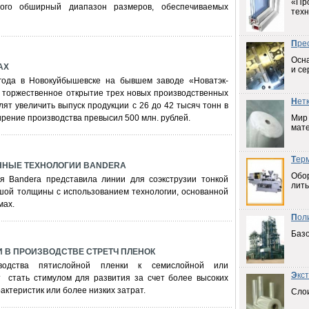
«Пр
ого обширный диапазон размеров, обеспечиваемых
техн
П
ре
Осна
АХ
и се
года в Новокуйбышевске на бывшем заводе «Новатэк-
 торжественное открытие трех новых производственных
Н
ет
лят увеличить выпуск продукции с 26 до 42 тысяч тонн в
рение производства превысил 500 млн. рублей.
Мир
мат
Т
ер
ННЫЕ ТЕХНОЛОГИИ BANDERA
Обо
я Bandera представила линии для соэкструзии тонкой
лить
ьшой толщины с использованием технологии, основанной
мах.
П
ол
Баз
 В ПРОИЗВОДСТВЕ СТРЕТЧ ПЛЕНОК
водства пятислойной пленки к семислойной или
Э
кс
 стать стимулом для развития за счет более высоких
актеристик или более низких затрат.
Слои