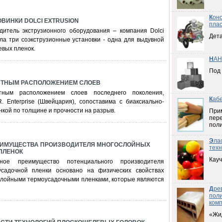
К
он
ВИНКИ DOLCI EXTRUSION
плас
дитель экструзионного оборудования – компания Dolci
Дета
вила три соэкструзионные установки - одна для выдувной
евых пленок.
Н
АН
Под
ЕСТНЫМ РАСПОЛОЖЕНИЕМ СЛОЕВ
тным расположением слоев последнего поколения,
К
аб
. Enterprise (Швейцария), сопоставима с биаксиально-
кой по толщине и прочности на разрыв.
При
пер
пол
Э
ла
ЕИМУЩЕСТВА ПРОИЗВОДИТЕЛЯ МНОГОСЛОЙНЫХ
техн
ПЛЕНОК
Кауч
тное преимущество потенциального производителя
усадочной пленки основано на физических свойствах
ослойными термоусадочными пленками, которые являются
Д
ре
пол
ком
«Жи