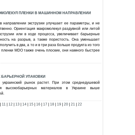
ОМОЛЕКУЛ ПЛЕНКИ В МАШИННОМ НАПРАВЛЕНИИ
 в направлении экструзии улучшает ее параметры, и не
ственно. Ориентация макромолекул раздувной или литой
кструзии или в ходе процесса, увеличивает барьерные
очность на разрыв, а также пористость. Она уменьшает
олучить в два, а то и в три раза больше продукта из того
у пленки MDO также очень плоские, они намного быстрее
 БАРЬЕРНОЙ УПАКОВКИ
, украинский рынок растет. При этом среднедушевой
ия высокобарьерных материалов в Украине выше
ей.
|
11
|
12
|
13
|
14
|
15
|
16
|
17
|
18
|
19
|
20
|
21
|
22