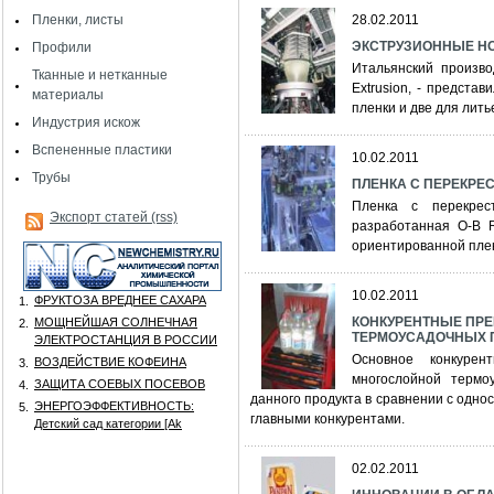
Пленки, листы
28.02.2011
ЭКСТРУЗИОННЫЕ НО
Профили
Итальянский произво
Тканные и нетканные
Extrusion, - предста
материалы
пленки и две для лить
Индустрия искож
Вспененные пластики
10.02.2011
Трубы
ПЛЕНКА С ПЕРЕКР
Пленка с перекрес
Экспорт статей (rss)
разработанная O-B R
ориентированной плен
10.02.2011
ФРУКТОЗА ВРЕДНЕЕ САХАРА
1.
КОНКУРЕНТНЫЕ ПР
МОЩНЕЙШАЯ СОЛНЕЧНАЯ
2.
ТЕРМОУСАДОЧНЫХ 
ЭЛЕКТРОСТАНЦИЯ В РОССИИ
Основное конкурен
ВОЗДЕЙСТВИЕ КОФЕИНА
3.
многослойной термо
ЗАЩИТА СОЕВЫХ ПОСЕВОВ
4.
данного продукта в сравнении с одн
ЭНЕРГОЭФФЕКТИВНОСТЬ:
5.
главными конкурентами.
Детский сад категории [Аk
02.02.2011