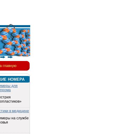
а главную
КИЕ НОМЕРА
имеры для
опрома
устрия
топластиков»
стики в медицине
имеры на службе
ровья