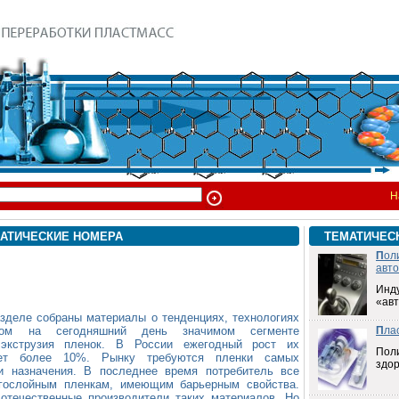
Н
АТИЧЕСКИЕ НОМЕРА
ТЕМАТИЧЕС
П
ол
авт
Инд
«ав
азделе собраны материалы о тенденциях, технологиях
ом на сегодняшний день значимом сегменте
П
ла
к экструзия пленок. В России ежегодный рост их
Пол
ляет более 10%. Рынку требуются пленки самых
здо
и назначения. В последнее время потребитель все
огослойным пленкам, имеющим барьерным свойства.
отечественные производители таких материалов. Но