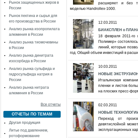
Рынок защищенных жиров в
расширяет и без т
России
моделью Handrollex-1000.
Рынок пектина и сырья для
его производства в России
12.03.2011
Анализ рынка изопропилата
БИАКСПЛЕН о ПЛАН
алюминия в России
18 февраля 2011-го 
Полимер» состоялось
Анализ рынка тиомочевины
линий, которые позво
в России
год. Общий объем инвестиций в расши
Анализ рынка динитрата
изосорбида в России
10.03.2011
Анализ рынка сульфида и
НОВЫЕ ЭКСТРУЗИО
гидросульфида натрия в
России
Итальянская компани
пленки и листов бол
Анализ рынка нитрата
на плоских пресс-фор
алюминия в России
Все отчеты
02.03.2011
НОВЫЕ ТЕХНОЛОГИИ
ОТЧЕТЫ ПО ТЕМАМ
Переход от произ
Другая продукция
девятислойной может
эксплуатационных хар
Литье под давлением,
ротоформование