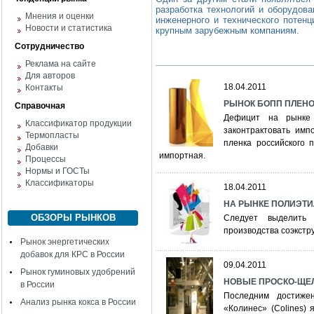
разработка технологий и оборудова
Мнения и оценки
инженерного и технического потен
Новости и статистика
крупным зарубежным компаниям.
Сотрудничество
Реклама на сайте
Для авторов
18.04.2011
Контакты
РЫНОК БОПП ПЛЕНОК:
Справочная
Дефицит на рынке
Классификатор продукции
законтрактовать имп
Термопласты
пленка российского 
Добавки
импортная.
Процессы
Нормы и ГОСТы
Классификаторы
18.04.2011
НА РЫНКЕ ПОЛИЭТ
ОБЗОРЫ РЫНКОВ
Следует выделить 
производства соэкстр
Рынок энергетических
добавок для КРС в России
09.04.2011
Рынок гуминовых удобрений
НОВЫЕ ПРОСКО-ЩЕЛ
в России
Последним достиже
Анализ рынка кокса в России
«Колинес» (Colines) 