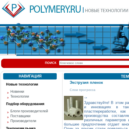
ПОИСК
НАВИГАЦИЯ
ТЕМ
Экструзия пленок
Новые технологии
Слои прогресса
Новинки
Технологии
->
Здравствуйте! В этом р
Подбор оборудования
и инновациях в так
Блоги производителей
пластпереработки, ка
производства состав
Поставщики
различных параметров 
Производители
большее предпочтение отдает мн
Тенденции рынка
Один за другим стали появляться 