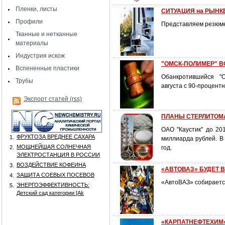
Пленки, листы
СИТУАЦИЯ на РЫНК
Профили
Представляем резюме
Тканные и нетканные
материалы
Индустрия искож
"ОМСК-ПОЛИМЕР" В
Вспененные пластики
Обанкротившийся "О
Трубы
августа с 90-процентн
Экспорт статей (rss)
ПЛАНЫ СТЕРЛИТОМ
ОАО "Каустик" до 20
ФРУКТОЗА ВРЕДНЕЕ САХАРА
1.
миллиарда рублей. В
МОЩНЕЙШАЯ СОЛНЕЧНАЯ
2.
год.
ЭЛЕКТРОСТАНЦИЯ В РОССИИ
ВОЗДЕЙСТВИЕ КОФЕИНА
3.
«АВТОВАЗ» БУДЕТ 
ЗАЩИТА СОЕВЫХ ПОСЕВОВ
4.
«АвтоВАЗ» собираетс
ЭНЕРГОЭФФЕКТИВНОСТЬ:
5.
Детский сад категории [Аk
«КАРПАТНЕФТЕХИМ»