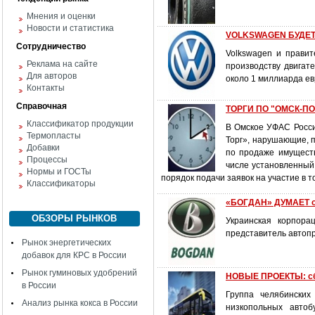
Мнения и оценки
Новости и статистика
VOLKSWAGEN БУДЕТ
Сотрудничество
Volkswagen и правит
Реклама на сайте
производству двигат
Для авторов
около 1 миллиарда ев
Контакты
Справочная
ТОРГИ ПО "ОМСК-П
Классификатор продукции
В Омское УФАС Росси
Термопласты
Торг», нарушающие, 
Добавки
по продаже имущест
Процессы
числе установленный
Нормы и ГОСТы
порядок подачи заявок на участие в 
Классификаторы
«БОГДАН» ДУМАЕТ 
ОБЗОРЫ РЫНКОВ
Украинская корпора
представитель автоп
Рынок энергетических
добавок для КРС в России
Рынок гуминовых удобрений
НОВЫЕ ПРОЕКТЫ: сбо
в России
Группа челябинских
Анализ рынка кокса в России
низкопольных автоб