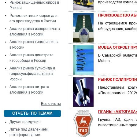
производства компан
Рынок защищенных жиров в
России
ПРОИЗВОДСТВО АБ
Рынок пектина и сырья для
его производства в России
На строящемся прои
Анализ рынка изопропилата
оборудования, сообщ
алюминия в России
Анализ рынка тиомочевины
в России
MUBEA ОТКРОЕТ П
Анализ рынка динитрата
В Самарской области
изосорбида в России
Mubea.
Анализ рынка сульфида и
гидросульфида натрия в
России
РЫНОК ПОЛИПРОПИЛ
Анализ рынка нитрата
Представляем крат
алюминия в России
«Полипропилен 2012
Все отчеты
ПЛАНЫ «АВТОГАЗА
ОТЧЕТЫ ПО ТЕМАМ
Группа ГАЗ, один 
Другая продукция
инвестиционные прое
Литье под давлением,
ротоформование