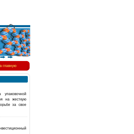
а главную
 упаковочной
ря на жесткую
орьбе за свое
нвестиционный