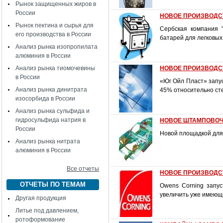
Рынок защищенных жиров в
России
НОВОЕ ПРОИЗВОДС
Рынок пектина и сырья для
Сербская компания 
его производства в России
батарей для легковых
Анализ рынка изопропилата
алюминия в России
Анализ рынка тиомочевины
НОВОЕ ПРОИЗВОДС
в России
«Юг Ойл Пласт» запус
Анализ рынка динитрата
45% относительно ст
изосорбида в России
Анализ рынка сульфида и
гидросульфида натрия в
НОВОЕ ШТАМПОВОЧ
России
Новой площадкой для 
Анализ рынка нитрата
алюминия в России
Все отчеты
НОВОЕ ПРОИЗВОДС
ОТЧЕТЫ ПО ТЕМАМ
Owens Corning запус
увеличить уже имеющ
Другая продукция
Литье под давлением,
ротоформование