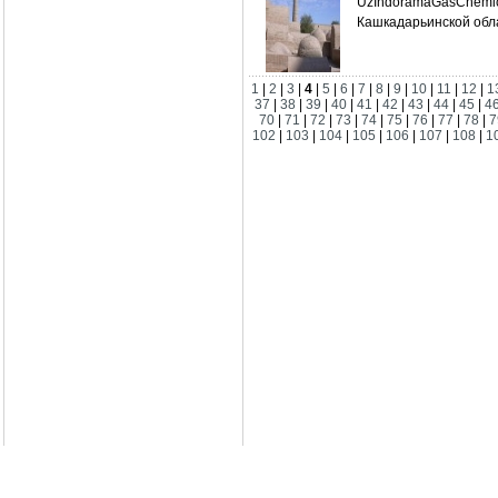
UzIndoramaGasChemic
Кашкадарьинской обла
1
|
2
|
3
|
4
|
5
|
6
|
7
|
8
|
9
|
10
|
11
|
12
|
1
37
|
38
|
39
|
40
|
41
|
42
|
43
|
44
|
45
|
4
70
|
71
|
72
|
73
|
74
|
75
|
76
|
77
|
78
|
7
102
|
103
|
104
|
105
|
106
|
107
|
108
|
1