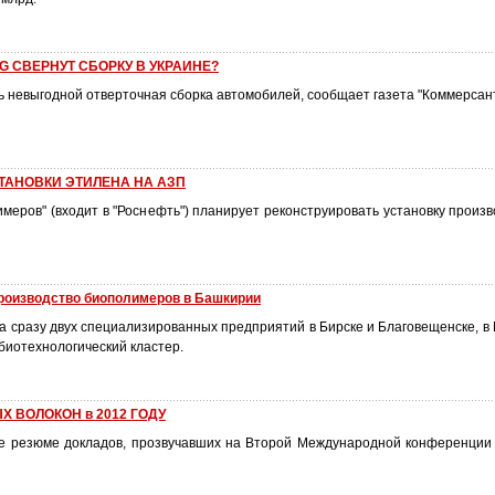
G СВЕРНУТ СБОРКУ В УКРАИНЕ?
ь невыгодной отверточная сборка автомобилей, сообщает газета "Коммерсан
ТАНОВКИ ЭТИЛЕНА НА АЗП
имеров" (входит в "Роснефть") планирует реконструировать установку произ
оизводство биополимеров в Башкирии
а сразу двух специализированных предприятий в Бирске и Благовещенске, в
биотехнологический кластер.
 ВОЛОКОН в 2012 ГОДУ
ие резюме докладов, прозвучавших на Второй Международной конференц
.