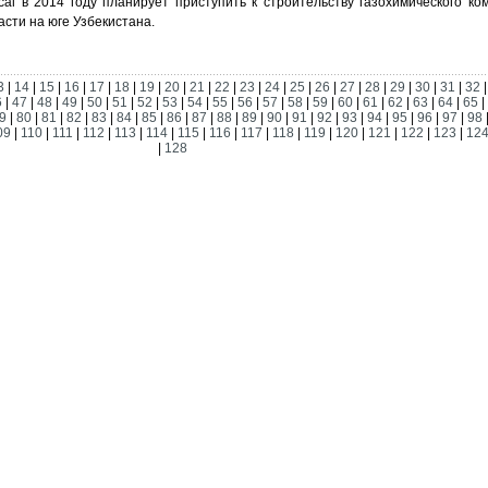
al в 2014 году планирует приступить к строительству газохимического ком
сти на юге Узбекистана.
3
|
14
|
15
|
16
|
17
|
18
|
19
|
20
|
21
|
22
|
23
|
24
|
25
|
26
|
27
|
28
|
29
|
30
|
31
|
32
6
|
47
|
48
|
49
|
50
|
51
|
52
|
53
|
54
|
55
|
56
|
57
|
58
|
59
|
60
|
61
|
62
|
63
|
64
|
65
|
9
|
80
|
81
|
82
|
83
|
84
|
85
|
86
|
87
|
88
|
89
|
90
|
91
|
92
|
93
|
94
|
95
|
96
|
97
|
98
09
|
110
|
111
|
112
|
113
|
114
|
115
|
116
|
117
|
118
|
119
|
120
|
121
|
122
|
123
|
12
|
128