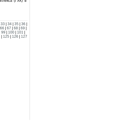
плекса (ГХК) в
|
33
|
34
|
35
|
36
|
66
|
67
|
68
|
69
|
|
99
|
100
|
101
|
4
|
125
|
126
|
127