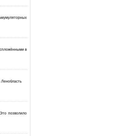
аккумуляторных
аспложёнными в
ь Ленобласть
 Это позволило