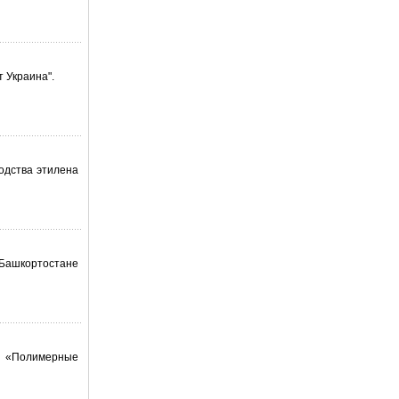
т Украина".
водства этилена
 Башкортостане
ии «Полимерные