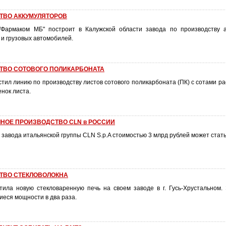
ТВО АККУМУЛЯТОРОВ
"Фармаком МБ" построит в Калужской области завода по производству 
 и грузовых автомобилей.
ТВО СОТОВОГО ПОЛИКАРБОНАТА
тил линию по производству листов сотового поликарбоната (ПК) с сотами р
енок листа.
НОЕ ПРОИЗВОДСТВО CLN в РОССИИ
завода итальянской группы CLN S.p.A стоимостью 3 млрд рублей может стат
ТВО СТЕКЛОВОЛОКНА
тила новую стекловаренную печь на своем заводе в г. Гусь-Хрустальном.
иеся мощности в два раза.