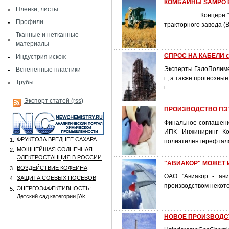
КОМБАЙНЫ SAMPO Б
Пленки, листы
Концерн "Тракторн
Профили
тракторного завода (
Тканные и нетканные
материалы
СПРОС НА КАБЕЛИ
Индустрия искож
Эксперты ГалоПолиме
Вспененные пластики
г., а также прогноз
Трубы
г.
Экспорт статей (rss)
ПРОИЗВОДСТВО ПЭТ
Финальное соглашени
ИПК Инжиниринг Ко
ФРУКТОЗА ВРЕДНЕЕ САХАРА
1.
полиэтилентерефталат
МОЩНЕЙШАЯ СОЛНЕЧНАЯ
2.
ЭЛЕКТРОСТАНЦИЯ В РОССИИ
"АВИАКОР" МОЖЕТ 
ВОЗДЕЙСТВИЕ КОФЕИНА
3.
ОАО "Авиакор - ави
ЗАЩИТА СОЕВЫХ ПОСЕВОВ
4.
производством некото
ЭНЕРГОЭФФЕКТИВНОСТЬ:
5.
Детский сад категории [Аk
НОВОЕ ПРОИЗВОДС