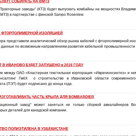
УДУТ СОБИРАТЬ НА ВМТЗ
ые заводы" (КТЗ) будет выпускать комбайны на мощностях Владимир
ВМТЗ) в партнерстве с финской Sampo Rosenlew.
 с ФТОРПОЛИМЕРНОЙ ИЗОЛЯЦИЕЙ
ра представили аналитический обзор рынка кабелей с фторполимерной изо
ные данные по возможным направлениям развития кабельной промышленности 
 В ИВАНОВО БУДЕТ ЗАПУЩЕНО в 2016 ГОДУ
е между ОАО «Кластерная текстильная корпорация «Иврегионсинтез» и н
нсалтинг ГмбХ о строительстве в Ивановской области современного
а (ПЭТ) будет подписано до конца года.
ИЗГОТАВЛИВАТЬ ЧАСТЬ КРЫЛА ДЛЯ BOMBARDIER
ационный завод" может заняться не только сборкой авиалайнеров Bom
рых деталей для канадской компании.
ТВО ПОЛИЭТИЛЕНА В УЗБЕКИСТАНЕ