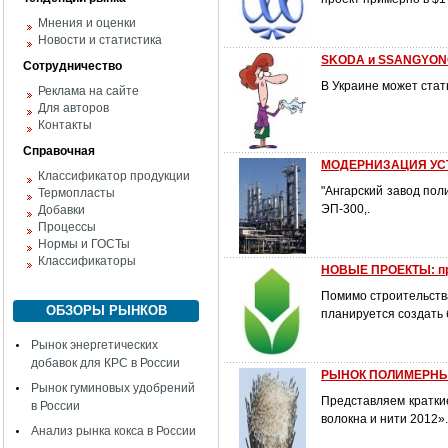
Мнения и оценки
Новости и статистика
SKODA и SSANGYON
Сотрудничество
В Украине может стат
Реклама на сайте
Для авторов
Контакты
Справочная
МОДЕРНИЗАЦИЯ УС
Классификатор продукции
"Ангарский завод пол
Термопласты
ЭП-300,.
Добавки
Процессы
Нормы и ГОСТы
Классификаторы
НОВЫЕ ПРОЕКТЫ: пр
Помимо строительств
ОБЗОРЫ РЫНКОВ
планируется создать 
Рынок энергетических
добавок для КРС в России
РЫНОК ПОЛИМЕРНЫХ
Рынок гуминовых удобрений
Представляем кратк
в России
волокна и нити 2012»
Анализ рынка кокса в России