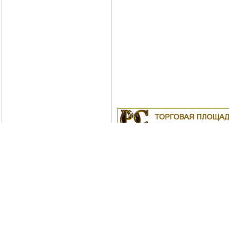
Куплю
19.04.2011
Белорусские рубли в Моск
18.04.2011
Индустриальные масла: И-
ИС-20, ИГС-68,И-5А, И-40А, И-50А, И
ИЛС-220(Мо), ИГП, ИТД
Москва
04.04.2011
Куплю Биг-Бэги, МКР на пе