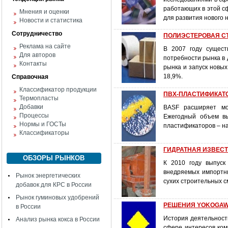
работающих в этой с
Мнения и оценки
для развития нового 
Новости и статистика
Сотрудничество
ПОЛИЭСТЕРОВАЯ СТР
Реклама на сайте
В 2007 году сущес
Для авторов
потребности рынка в 
Контакты
рынка и запуск новых
18,9%.
Справочная
Классификатор продукции
ПВХ-ПЛАСТИФИКАТОР
Термопласты
Добавки
BASF расширяет мо
Процессы
Ежегодный объем вы
Нормы и ГОСТы
пластификаторов – на 
Классификаторы
ГИДРАТНАЯ ИЗВЕСТЬ:
ОБЗОРЫ РЫНКОВ
К 2010 году выпуск
внедряемых импортны
Рынок энергетических
сухих строительных с
добавок для КРС в России
Рынок гуминовых удобрений
РЕШЕНИЯ YOKOGAW
в России
История деятельности
Анализ рынка кокса в России
сфере интересов ком