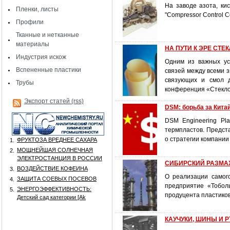
На заводе азота, к
Пленки, листы
"Compressor Control Co
Профили
Тканные и нетканные
материалы
НА ПУТИ К ЭРЕ СТ
Индустрия искож
Одним из важных ус
Вспененные пластики
связей между всеми з
связующих и смол д
Трубы
конференция «Стекло
Экспорт статей (rss)
DSM: борьба за Кита
DSM Engineering Pl
термпластов. Предста
о стратегии компании
ФРУКТОЗА ВРЕДНЕЕ САХАРА
1.
МОЩНЕЙШАЯ СОЛНЕЧНАЯ
2.
ЭЛЕКТРОСТАНЦИЯ В РОССИИ
СИБИРСКИЙ РАЗМА
ВОЗДЕЙСТВИЕ КОФЕИНА
3.
О реализации самог
ЗАЩИТА СОЕВЫХ ПОСЕВОВ
4.
предприятие «Тобол
ЭНЕРГОЭФФЕКТИВНОСТЬ:
5.
продуцента пластиков
Детский сад категории [Аk
КАУЧУКИ, ШИНЫ И РТИ