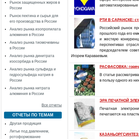
Рынок защищенных жиров в
автоматизированные 
России
Рынок пектина и сырья для
РТИ В САРАНСКЕ: ст
его производства в России
Российский рынок пр
Анализ рынка изопропилата
прошлого года его ем
алюминия в России
и жесткую конкурен
Анализ рынка тиомочевины
перспективах отрас
в России
председателем сове
Анализ рынка динитрата
Игорем Караваевым.
изосорбида в России
РАСФАСОВКА: горяча
Анализ рынка сульфида и
гидросульфида натрия в
В статье рассматрив
России
в пользу одного из н
Анализ рынка нитрата
алюминия в России
ЭРА ПЕЧАТНОЙ ЭЛЕ
Все отчеты
Печатная электрон
печатаются на пластм
ОТЧЕТЫ ПО ТЕМАМ
Другая продукция
Литье под давлением,
КАЗАНЬОРГСИНТЕЗ: 
ротоформование