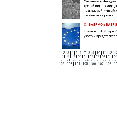
Состоялась Междунар
третий год… В ходе д
называемой «китайск
частности на рынках с
От BASF AG к BASF 
Концерн BASF преоб
участии представител
1
|
2
|
3
|
4
|
5
|
6
|
7
|
8
|
9
|
10
|
11
|
12
|
1
37
|
38
|
39
|
40
|
41
|
42
|
43
|
44
|
45
|
4
70
|
71
|
72
|
73
|
74
|
75
|
76
|
77
|
78
|
7
102
|
103
|
104
|
105
|
106
|
107
|
108
|
1