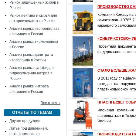
Рынок защищенных жиров в
ПРОИЗВОДСТВО СА
России
Компания Комацу на з
Рынок пектина и сырья для
самосвалов HD785-7
его производства в России
карьерного самосвала
Анализ рынка изопропилата
алюминия в России
«СИБУР-КСТОВО» У
Анализ рынка тиомочевины
Проектная документа
в России
федерального автоно
Анализ рынка динитрата
изосорбида в России
Анализ рынка сульфида и
СТАЛО БОЛЬШЕ ЖАЛ
гидросульфида натрия в
В 2011 году специал
России
граждан на нарушен
Анализ рынка нитрата
пластиковых окон, что
алюминия в России
HITACHI БУДЕТ СО
Все отчеты
Японская компания 
ОТЧЕТЫ ПО ТЕМАМ
размещаться в Тверск
Другая продукция
Японии.
Литье под давлением,
ротоформование
ПРОИЗВОДИТЕЛИ НАП