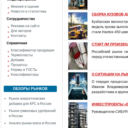
Мнения и оценки
Новости и статистика
СБОРКА КУЗОВОВ Д
Сотрудничество
Кузбасская вагоност
Реклама на сайте
модель кузова выпол
Для авторов
стали Hardox-450 шве
Контакты
Справочная
СТОИТ ЛИ ПРОИЗВ
Классификатор продукции
Российский рынок с
Термопласты
перед отечественным
Добавки
Процессы
Нормы и ГОСТы
О СИТУАЦИИ НА РЫ
Классификаторы
О текущих процессах
Иваном Владимиров
ОБЗОРЫ РЫНКОВ
разработчика и крупн
Рынок энергетических
добавок для КРС в России
ИНВЕСТПРОЕКТЫ «
Рынок гуминовых удобрений
Руководители СИБУРа
в России
Анализ рынка кокса в России