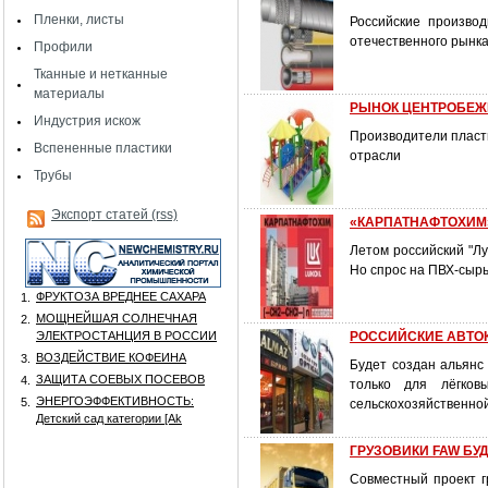
Пленки, листы
Российские производ
отечественного рынка
Профили
Тканные и нетканные
материалы
РЫНОК ЦЕНТРОБЕЖ
Индустрия искож
Производители пласт
Вспененные пластики
отрасли
Трубы
Экспорт статей (rss)
«КАРПАТНАФТОХИМ»
Летом российский "Л
Но спрос на ПВХ-сырь
ФРУКТОЗА ВРЕДНЕЕ САХАРА
1.
МОЩНЕЙШАЯ СОЛНЕЧНАЯ
2.
ЭЛЕКТРОСТАНЦИЯ В РОССИИ
РОССИЙСКИЕ АВТО
ВОЗДЕЙСТВИЕ КОФЕИНА
3.
Будет создан альянс
ЗАЩИТА СОЕВЫХ ПОСЕВОВ
4.
только для лёгков
ЭНЕРГОЭФФЕКТИВНОСТЬ:
5.
сельскохозяйственной
Детский сад категории [Аk
ГРУЗОВИКИ FAW БУД
Совместный проект г