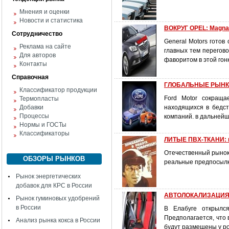
Мнения и оценки
Новости и статистика
ВОКРУГ OPEL: Magna
Сотрудничество
General Motors готов
Реклама на сайте
главных тем перегов
Для авторов
фаворитом в этой гонк
Контакты
Справочная
ГЛОБАЛЬНЫЕ РЫНКИ
Классификатор продукции
Ford Motor сокраща
Термопласты
Добавки
находящихся в бедст
Процессы
компаний. в дальнейш
Нормы и ГОСТы
Классификаторы
ЛИТЫЕ ПВХ-ТКАНИ: 
Отечественный рынок
ОБЗОРЫ РЫНКОВ
реальные предпосылки
Рынок энергетических
добавок для КРС в России
АВТОЛОКАЛИЗАЦИЯ: 
Рынок гуминовых удобрений
в России
В Елабуге открылс
Предполагается, что 
Анализ рынка кокса в России
будут размещены у ро