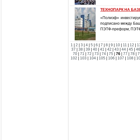
ТЕХНОПАРК НА БАЗ
«Полиэф» инвестируе
подписано между Баш
ПЭТФ-преформ, ПЭТФ
1
|
2
|
3
|
4
|
5
|
6
|
7
|
8
|
9
|
10
|
11
|
12
|
1
37
|
38
|
39
|
40
|
41
|
42
|
43
|
44
|
45
|
4
70
|
71
|
72
|
73
|
74
|
75
|
76
|
77
|
78
|
7
102
|
103
|
104
|
105
|
106
|
107
|
108
|
1