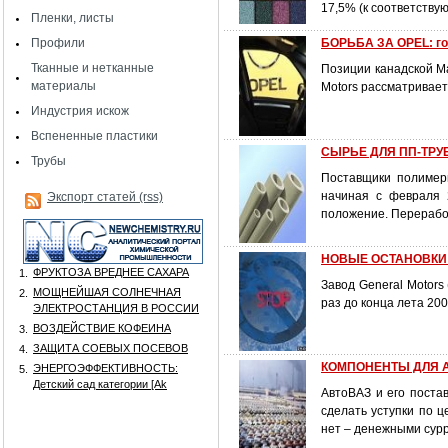
17,5% (к соответству
Пленки, листы
Профили
БОРЬБА ЗА OPEL: го
Тканные и нетканные
Позиции канадской Ma
материалы
Motors рассматривает
Индустрия искож
Вспененные пластики
СЫРЬЕ ДЛЯ ПП-ТРУБ
Трубы
Поставщики полимер
начиная с февраля 
Экспорт статей (rss)
положение. Перерабо
НОВЫЕ ОСТАНОВКИ: 
ФРУКТОЗА ВРЕДНЕЕ САХАРА
1.
Завод General Motors
МОЩНЕЙШАЯ СОЛНЕЧНАЯ
2.
раз до конца лета 20
ЭЛЕКТРОСТАНЦИЯ В РОССИИ
ВОЗДЕЙСТВИЕ КОФЕИНА
3.
ЗАЩИТА СОЕВЫХ ПОСЕВОВ
4.
КОМПОНЕНТЫ ДЛЯ АВ
ЭНЕРГОЭФФЕКТИВНОСТЬ:
5.
Детский сад категории [Аk
АвтоВАЗ и его поста
сделать уступки по 
нет – денежными сурр