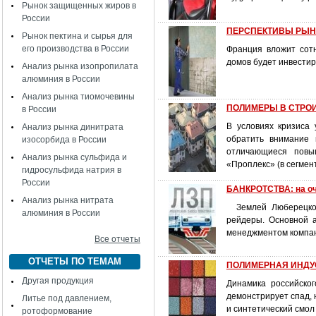
Рынок защищенных жиров в
России
ПЕРСПЕКТИВЫ РЫНК
Рынок пектина и сырья для
его производства в России
Франция вложит сотн
домов будет инвестир
Анализ рынка изопропилата
алюминия в России
Анализ рынка тиомочевины
ПОЛИМЕРЫ В СТРОИТ
в России
В условиях кризиса
Анализ рынка динитрата
обратить внимание 
изосорбида в России
отличающиеся повы
Анализ рынка сульфида и
«Проплекс» (в сегмен
гидросульфида натрия в
России
БАНКРОТСТВА: на оч
Анализ рынка нитрата
Землей Люберецкого
алюминия в России
рейдеры. Основной 
менеджментом компа
Все отчеты
ОТЧЕТЫ ПО ТЕМАМ
ПОЛИМЕРНАЯ ИНДУСТ
Другая продукция
Динамика российског
демонстрирует спад, 
Литье под давлением,
и синтетический смол
ротоформование