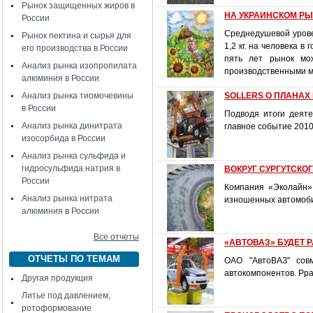
Рынок защищенных жиров в
НА УКРАИНСКОМ РЫ
России
Среднедушевой уровен
Рынок пектина и сырья для
1,2 кг. на человека 
его производства в России
пять лет рынок мож
Анализ рынка изопропилата
производственными 
алюминия в России
Анализ рынка тиомочевины
SOLLERS О ПЛАНАХ 
в России
Подводя итоги деяте
Анализ рынка динитрата
главное событие 2010 
изосорбида в России
Анализ рынка сульфида и
гидросульфида натрия в
ВОКРУГ СУРГУТСКО
России
Компания «Эколайн» 
Анализ рынка нитрата
изношенных автомоб
алюминия в России
Все отчеты
«АВТОВАЗ» БУДЕТ
ОТЧЕТЫ ПО ТЕМАМ
ОАО "АвтоВАЗ" сов
автокомпонентов. Рра
Другая продукция
Литье под давлением,
ротоформование