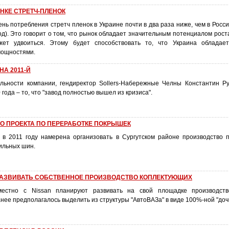
НКЕ СТРЕТЧ-ПЛЕНОК
ь потребления стретч пленок в Украине почти в два раза ниже, чем в России
в год). Это говорит о том, что рынок обладает значительным потенциалом рос
ет удвоиться. Этому будет способствовать то, что Украина обладае
мощностями.
НА 2011-Й
льности компании, гендиректор Sollers-Набережные Челны Константин Р
года – то, что "завод полностью вышел из кризиса".
ГО ПРОЕКТА ПО ПЕРЕРАБОТКЕ ПОКРЫШЕК
в 2011 году намерена организовать в Сургутском районе производство 
ильных шин.
 РАЗВИВАТЬ СОБСТВЕННОЕ ПРОИЗВОДСТВО КОПЛЕКТУЮЩИХ
местно с Nissan планируют развивать на свой площадке производст
нее предполагалось выделить из структуры "АвтоВАЗа" в виде 100%-ной "дочк