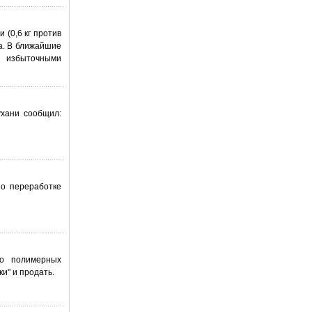
 (0,6 кг против
та. В ближайшие
т избыточными
ухани сообщил:
по переработке
во полимерных
и" и продать.