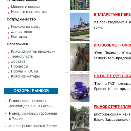
Мнения и оценки
Новости и статистика
В ТАТАРСТАНЕ ПЕР
Сотрудничество
Из производимых в Т
Реклама на сайте
тонн.
Для авторов
Контакты
Справочная
КТО ВОЗЬМЕТ «ОМС
Классификатор продукции
"Омск-Полимером" за
Термопласты
заместитель председа
Добавки
Процессы
Нормы и ГОСТы
НА ГАЗЕ БУДУТ СО
Классификаторы
"Группа ГАЗ" подпис
Sprinter. Инвесторы в
ОБЗОРЫ РЫНКОВ
Рынок энергетических
добавок для КРС в России
РЫНОК СТРЕТЧ ПЛЕНО
Рынок гуминовых удобрений
Дистрибьюция – наив
в России
ВариоПак расширяет 
Анализ рынка кокса в России