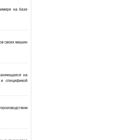
димире на базе
ов своих машин
храняющаяся на
о и спецификой
 производством