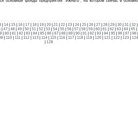
тся основные фонды предприятия "ИжАвто", на котором сейчас в основн
3
|
14
|
15
|
16
|
17
|
18
|
19
|
20
|
21
|
22
|
23
|
24
|
25
|
26
|
27
|
28
|
29
|
30
|
31
|
32
6
|
47
|
48
|
49
|
50
|
51
|
52
|
53
|
54
|
55
|
56
|
57
|
58
|
59
|
60
|
61
|
62
|
63
|
64
|
65
|
9
|
80
|
81
|
82
|
83
|
84
|
85
|
86
|
87
|
88
|
89
|
90
|
91
|
92
|
93
|
94
|
95
|
96
|
97
|
98
09
|
110
|
111
|
112
|
113
|
114
|
115
|
116
|
117
|
118
|
119
|
120
|
121
|
122
|
123
|
12
|
128