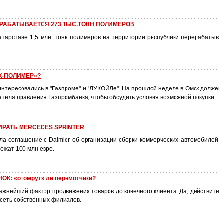
ЕРАБАТЫВАЕТСЯ 273 ТЫС.ТОНН ПОЛИМЕРОВ
атарстане 1,5 млн. тонн полимеров на территории республики перерабатыв
К-ПОЛИМЕР»?
интересовались в "Газпроме" и "ЛУКОЙЛе". На прошлой неделе в Омск долже
теля правления Газпромбанка, чтобы обсудить условия возможной покупки.
БИРАТЬ MERCEDES SPRINTER
ала соглашение с Daimler об организации сборки коммерческих автомобилей
ложат 100 млн евро.
К: «отомрут» ли перемотчики?
ажнейший фактор продвижения товаров до конечного клиента. Да, действите
сеть собственных филиалов.