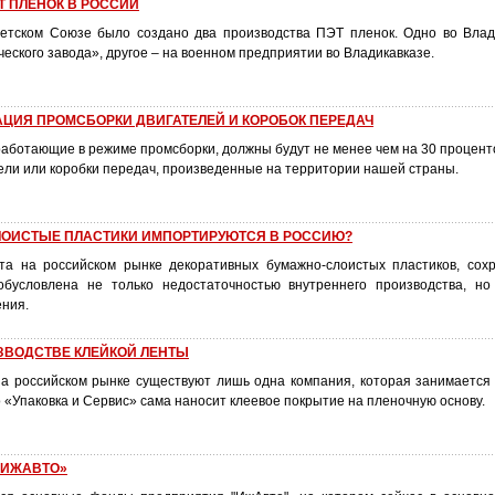
 ПЛЕНОК В РОССИИ
ветском Союзе было создано два производства ПЭТ пленок. Одно во Вла
еского завода», другое – на военном предприятии во Владикавказе.
ЦИЯ ПРОМСБОРКИ ДВИГАТЕЛЕЙ И КОРОБОК ПЕРЕДАЧ
работающие в режиме промсборки, должны будут не менее чем на 30 процент
ели или коробки передач, произведенные на территории нашей страны.
ЛОИСТЫЕ ПЛАСТИКИ ИМПОРТИРУЮТСЯ В РОССИЮ?
та на российском рынке декоративных бумажно-слоистых пластиков, со
обусловлена не только недостаточностью внутреннего производства, н
ения.
ЗВОДСТВЕ КЛЕЙКОЙ ЛЕНТЫ
а российском рынке существуют лишь одна компания, которая занимается
о «Упаковка и Сервис» сама наносит клеевое покрытие на пленочную основу.
«ИЖАВТО»