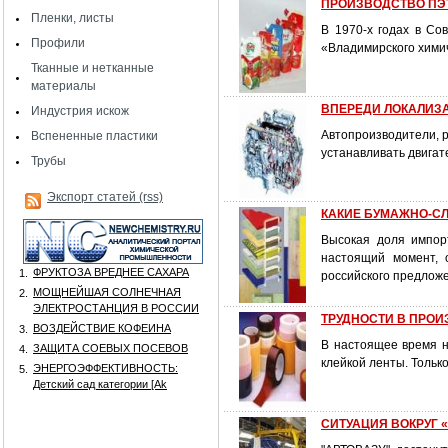
ПРОИЗВОДСТВО ПЭТ
Пленки, листы
В 1970-х годах в Со
Профили
«Владимирского химич
Тканные и нетканные
материалы
ВПЕРЕДИ ЛОКАЛИЗА
Индустрия искож
Автопроизводители, 
Вспененные пластики
устанавливать двигат
Трубы
Экспорт статей (rss)
КАКИЕ БУМАЖНО-С
Высокая доля импор
настоящий момент, 
ФРУКТОЗА ВРЕДНЕЕ САХАРА
1.
российского предлож
МОЩНЕЙШАЯ СОЛНЕЧНАЯ
2.
ЭЛЕКТРОСТАНЦИЯ В РОССИИ
ТРУДНОСТИ В ПРОИ
ВОЗДЕЙСТВИЕ КОФЕИНА
3.
В настоящее время н
ЗАЩИТА СОЕВЫХ ПОСЕВОВ
4.
клейкой ленты. Тольк
ЭНЕРГОЭФФЕКТИВНОСТЬ:
5.
Детский сад категории [Аk
СИТУАЦИЯ ВОКРУГ 