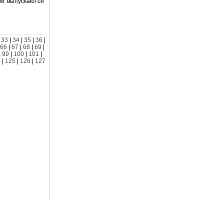
ом выпускаются
|
33
|
34
|
35
|
36
|
66
|
67
|
68
|
69
|
|
99
|
100
|
101
|
4
|
125
|
126
|
127