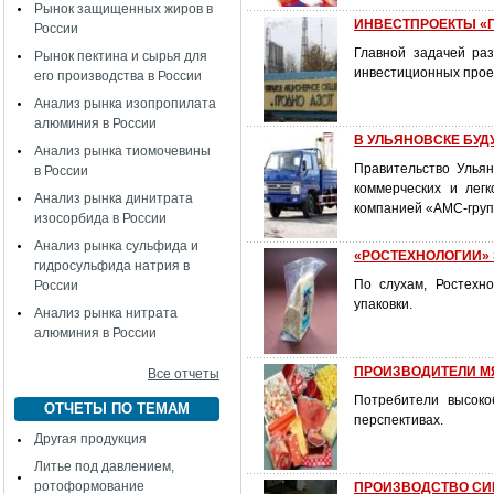
Рынок защищенных жиров в
ИНВЕСТПРОЕКТЫ «
России
Главной задачей ра
Рынок пектина и сырья для
инвестиционных прое
его производства в России
Анализ рынка изопропилата
алюминия в России
В УЛЬЯНОВСКЕ БУД
Анализ рынка тиомочевины
Правительство Ульян
в России
коммерческих и лег
Анализ рынка динитрата
компанией «АМС-груп
изосорбида в России
Анализ рынка сульфида и
«РОСТЕХНОЛОГИИ»
гидросульфида натрия в
По слухам, Ростехн
России
упаковки.
Анализ рынка нитрата
алюминия в России
ПРОИЗВОДИТЕЛИ М
Все отчеты
Потребители высоко
ОТЧЕТЫ ПО ТЕМАМ
перспективах.
Другая продукция
Литье под давлением,
ротоформование
ПРОИЗВОДСТВО СИН