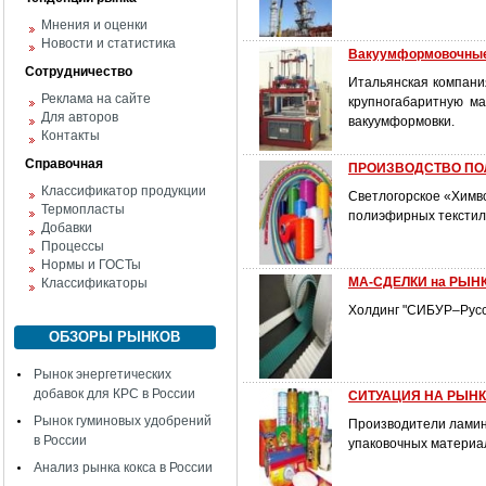
Мнения и оценки
Новости и статистика
Вакуумформовочны
Сотрудничество
Итальянская компани
Реклама на сайте
крупногабаритную м
Для авторов
вакуумформовки.
Контакты
Справочная
ПРОИЗВОДСТВО ПО
Классификатор продукции
Светлогорское «Химв
Термопласты
полиэфирных текстил
Добавки
Процессы
Нормы и ГОСТы
МА-СДЕЛКИ на РЫНК
Классификаторы
Холдинг "СИБУР–Русск
ОБЗОРЫ РЫНКОВ
Рынок энергетических
добавок для КРС в России
СИТУАЦИЯ НА РЫНКЕ
Рынок гуминовых удобрений
Производители ламин
в России
упаковочных материа
Анализ рынка кокса в России