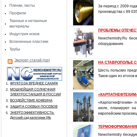
Пленки, листы
За период с 2009 год
производства с 89 03
Профили
Тканные и нетканные
материалы
ПРОБЛЕМЫ ОТЕЧЕС
Индустрия искож
Newchemistry.Ru бе
Вспененные пластики
оборудование.
Трубы
Экспорт статей (rss)
НА СТАВРОПОЛЬЕ 
Шесть польских предп
Таков один из итогов 
ФРУКТОЗА ВРЕДНЕЕ САХАРА
1.
МОЩНЕЙШАЯ СОЛНЕЧНАЯ
2.
ЭЛЕКТРОСТАНЦИЯ В РОССИИ
«КАРПАТНЕФТЕХИМ» 
ВОЗДЕЙСТВИЕ КОФЕИНА
3.
«Карпатнефтехим» п
ЗАЩИТА СОЕВЫХ ПОСЕВОВ
4.
июле, планируют на 
ЭНЕРГОЭФФЕКТИВНОСТЬ:
5.
европейским произво
Детский сад категории [Аk
ТЕРМОФОРМОВАНИЕ: 
Newchemistry беседу