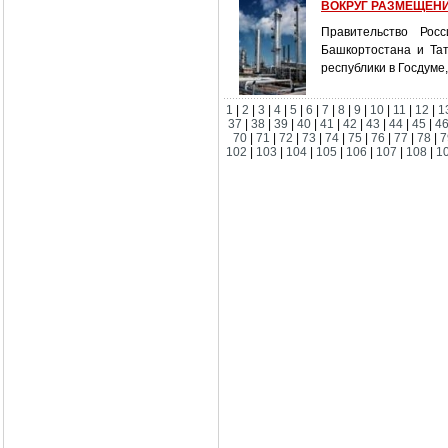
ВОКРУГ РАЗМЕЩЕН
Правительство Рос
Башкортостана и Та
республики в Госдуме
1
|
2
|
3
|
4
|
5
|
6
|
7
|
8
|
9
|
10
|
11
|
12
|
1
37
|
38
|
39
|
40
|
41
|
42
|
43
|
44
|
45
|
4
70
|
71
|
72
|
73
|
74
|
75
|
76
|
77
|
78
|
7
102
|
103
|
104
|
105
|
106
|
107
|
108
|
1