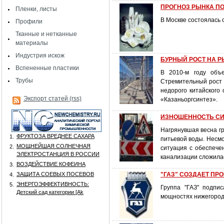
ПРОГНОЗ РЫНКА П
Пленки, листы
В Москве состоялась
Профили
Тканные и нетканные
материалы
Индустрия искож
БУРНЫЙ РОСТ НА 
Вспененные пластики
В 2010-м году объ
Трубы
Стремительный рост 
недорого китайского
Экспорт статей (rss)
«Казаньоргсинтез».
ИЗНОШЕННОСТЬ СИ
Нагрянувшая весна г
ФРУКТОЗА ВРЕДНЕЕ САХАРА
1.
питьевой воды. Несмо
МОЩНЕЙШАЯ СОЛНЕЧНАЯ
2.
ситуация с обеспече
ЭЛЕКТРОСТАНЦИЯ В РОССИИ
канализации сложилас
ВОЗДЕЙСТВИЕ КОФЕИНА
3.
ЗАЩИТА СОЕВЫХ ПОСЕВОВ
"ГАЗ" СОЗДАЕТ ПР
4.
ЭНЕРГОЭФФЕКТИВНОСТЬ:
5.
Группа "ГАЗ" подпис
Детский сад категории [Аk
мощностях нижегородс