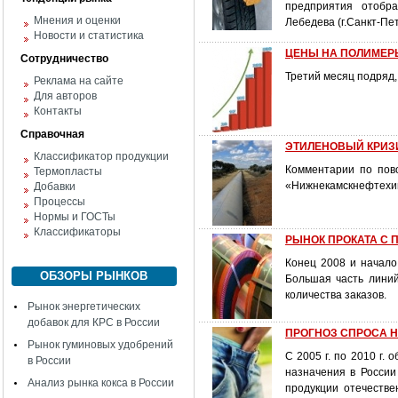
предприятия отобра
Мнения и оценки
Лебедева (г.Санкт-Пет
Новости и статистика
ЦЕНЫ НА ПОЛИМЕРЫ 
Сотрудничество
Третий месяц подряд,
Реклама на сайте
Для авторов
Контакты
Справочная
ЭТИЛЕНОВЫЙ КРИЗ
Классификатор продукции
Комментарии по пов
Термопласты
«Нижнекамскнефтехи
Добавки
Процессы
Нормы и ГОСТы
Классификаторы
РЫНОК ПРОКАТА С
Конец 2008 и начало
ОБЗОРЫ РЫНКОВ
Большая часть линий
количества заказов.
Рынок энергетических
добавок для КРС в России
ПРОГНОЗ СПРОСА 
Рынок гуминовых удобрений
С 2005 г. по 2010 г.
в России
назначения в России
Анализ рынка кокса в России
продукции отечеств