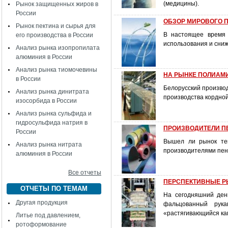
(медицины).
Рынок защищенных жиров в
России
ОБЗОР МИРОВОГО 
Рынок пектина и сырья для
В настоящее время 
его производства в России
использования и сниж
Анализ рынка изопропилата
алюминия в России
Анализ рынка тиомочевины
НА РЫНКЕ ПОЛИАМИД
в России
Белорусский производ
Анализ рынка динитрата
производства кордной
изосорбида в России
Анализ рынка сульфида и
гидросульфида натрия в
ПРОИЗВОДИТЕЛИ П
России
Вышел ли рынок теп
Анализ рынка нитрата
производителями пен
алюминия в России
Все отчеты
ПЕРСПЕКТИВНЫЕ РЫН
ОТЧЕТЫ ПО ТЕМАМ
На сегодняшний день
Другая продукция
фальцованный рука
«растягивающийся ка
Литье под давлением,
ротоформование