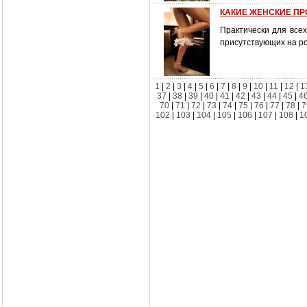
КАКИЕ ЖЕНСКИЕ ПР
Практически для все
присутствующих на р
1
|
2
|
3
|
4
|
5
|
6
|
7
|
8
|
9
|
10
|
11
|
12
|
1
37
|
38
|
39
|
40
|
41
|
42
|
43
|
44
|
45
|
4
70
|
71
|
72
|
73
|
74
|
75
|
76
|
77
|
78
|
7
102
|
103
|
104
|
105
|
106
|
107
|
108
|
1