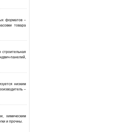
вых форматов –
фасовки товара
я строительная
ндвич-панелий,
изуется низким
роизводитель –
и, химическим
гки и прочны.