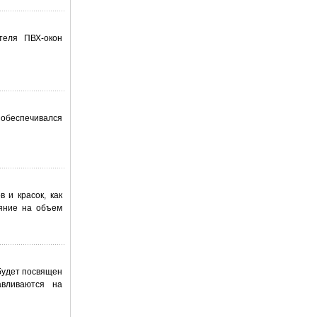
теля ПВХ-окон
т обеспечивался
 и красок, как
ияние на объем
 будет посвящен
авливаются на