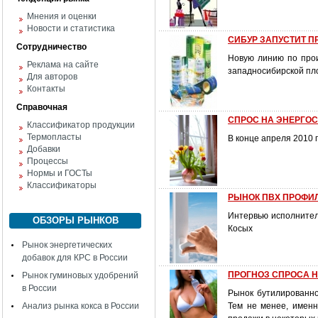
Мнения и оценки
Новости и статистика
СИБУР ЗАПУСТИТ П
Сотрудничество
Новую линию по прои
Реклама на сайте
западносибирской пл
Для авторов
Контакты
Справочная
СПРОС НА ЭНЕРГОС
Классификатор продукции
Термопласты
В конце апреля 2010 
Добавки
Процессы
Нормы и ГОСТы
Классификаторы
РЫНОК ПВХ ПРОФИЛЕ
Интервью исполнител
ОБЗОРЫ РЫНКОВ
Косых
Рынок энергетических
добавок для КРС в России
ПРОГНОЗ СПРОСА Н
Рынок гуминовых удобрений
в России
Рынок бутилированно
Анализ рынка кокса в России
Тем не менее, именн