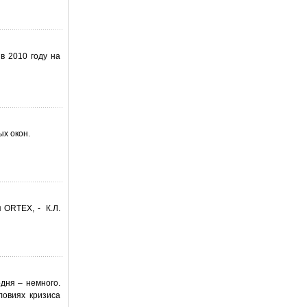
в 2010 году на
ых окон.
 ORTEX, - К.Л.
дня – немного.
ловиях кризиса