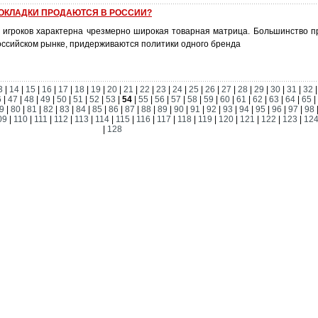
ОКЛАДКИ ПРОДАЮТСЯ В РОССИИ?
х игроков характерна чрезмерно широкая товарная матрица. Большинство п
оссийском рынке, придерживаются политики одного бренда
3
|
14
|
15
|
16
|
17
|
18
|
19
|
20
|
21
|
22
|
23
|
24
|
25
|
26
|
27
|
28
|
29
|
30
|
31
|
32
6
|
47
|
48
|
49
|
50
|
51
|
52
|
53
|
54
|
55
|
56
|
57
|
58
|
59
|
60
|
61
|
62
|
63
|
64
|
65
|
9
|
80
|
81
|
82
|
83
|
84
|
85
|
86
|
87
|
88
|
89
|
90
|
91
|
92
|
93
|
94
|
95
|
96
|
97
|
98
09
|
110
|
111
|
112
|
113
|
114
|
115
|
116
|
117
|
118
|
119
|
120
|
121
|
122
|
123
|
12
|
128