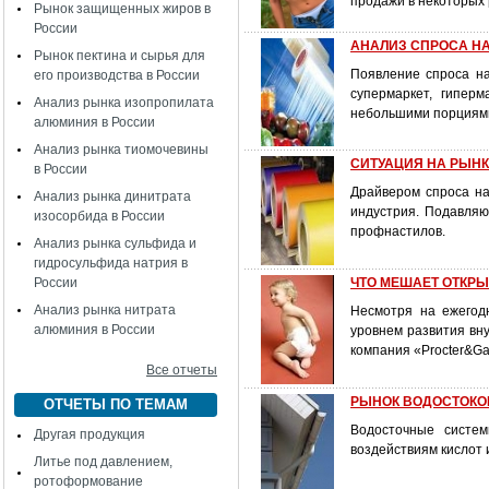
продажи в некоторых 
Рынок защищенных жиров в
России
АНАЛИЗ СПРОСА Н
Рынок пектина и сырья для
Появление спроса н
его производства в России
супермаркет, гипер
Анализ рынка изопропилата
небольшими порциями
алюминия в России
Анализ рынка тиомочевины
СИТУАЦИЯ НА РЫН
в России
Драйвером спроса на
Анализ рынка динитрата
индустрия. Подавляю
изосорбида в России
профнастилов.
Анализ рынка сульфида и
гидросульфида натрия в
России
ЧТО МЕШАЕТ ОТКР
Анализ рынка нитрата
Несмотря на ежегодн
алюминия в России
уровнем развития вн
компания «Procter&Ga
Все отчеты
РЫНОК ВОДОСТОКОВ
ОТЧЕТЫ ПО ТЕМАМ
Водосточные систем
Другая продукция
воздействиям кислот 
Литье под давлением,
ротоформование