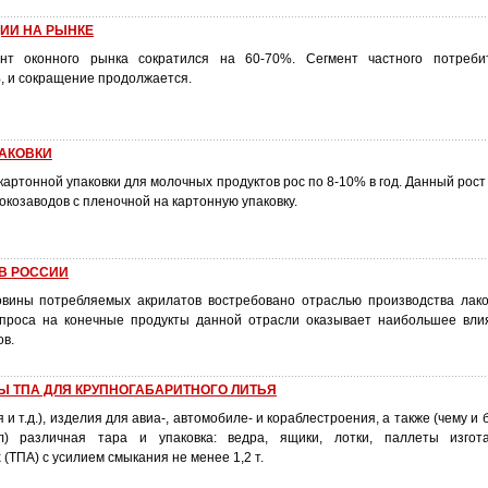
ИИ НА РЫНКЕ
нт оконного рынка сократился на 60-70%. Сегмент частного потреби
, и сокращение продолжается.
ПАКОВКИ
к картонной упаковки для молочных продуктов рос по 8-10% в год. Данный рос
козаводов с пленочной на картонную упаковку.
В РОССИИ
вины потребляемых акрилатов востребовано отраслью производства лаков
 спроса на конечные продукты данной отрасли оказывает наибольшее вл
ов.
 ТПА ДЛЯ КРУПНОГАБАРИТНОГО ЛИТЬЯ
 и т.д.), изделия для авиа-, автомобиле- и кораблестроения, а также (чему и
) различная тара и упаковка: ведра, ящики, лотки, паллеты изгот
(ТПА) с усилием смыкания не менее 1,2 т.