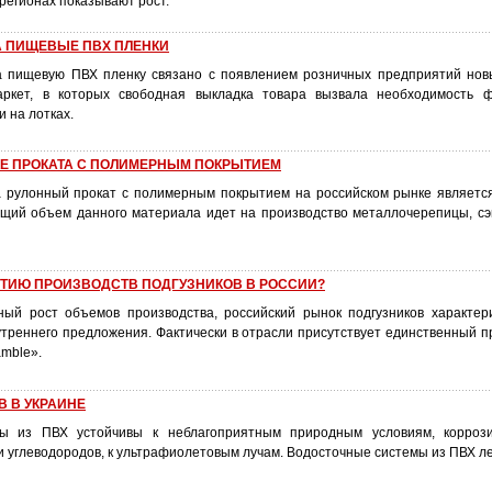
регионах показывают рост.
А ПИЩЕВЫЕ ПВХ ПЛЕНКИ
а пищевую ПВХ пленку связано с появлением розничных предприятий но
маркет, в которых свободная выкладка товара вызвала необходимость 
 на лотках.
КЕ ПРОКАТА С ПОЛИМЕРНЫМ ПОКРЫТИЕМ
 рулонный прокат с полимерным покрытием на российском рынке являетс
щий объем данного материала идет на производство металлочерепицы, сэ
ЫТИЮ ПРОИЗВОДСТВ ПОДГУЗНИКОВ В РОССИИ?
ый рост объемов производства, российский рынок подгузников характер
утреннего предложения. Фактически в отрасли присутствует единственный п
mble».
 В УКРАИНЕ
ы из ПВХ устойчивы к неблагоприятным природным условиям, коррози
и углеводородов, к ультрафиолетовым лучам. Водосточные системы из ПВХ ле