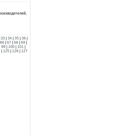
роизводителей,
|
33
|
34
|
35
|
36
|
66
|
67
|
68
|
69
|
|
99
|
100
|
101
|
4
|
125
|
126
|
127