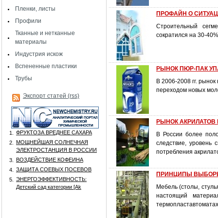
Пленки, листы
ПРОФАЙН О СИТУАЦ
Профили
Строительный сегме
Тканные и нетканные
сократился на 30-40%
материалы
Индустрия искож
Вспененные пластики
РЫНОК ПЮР-ПАК У
Трубы
В 2006-2008 гг. рыно
переходом новых моло
Экспорт статей (rss)
РЫНОК АКРИЛАТОВ 
ФРУКТОЗА ВРЕДНЕЕ САХАРА
1.
В России более поло
МОЩНЕЙШАЯ СОЛНЕЧНАЯ
2.
следствие, уровень
ЭЛЕКТРОСТАНЦИЯ В РОССИИ
потребления акрилат
ВОЗДЕЙСТВИЕ КОФЕИНА
3.
ЗАЩИТА СОЕВЫХ ПОСЕВОВ
4.
ПРИНЦИПЫ ВЫБОРЫ
ЭНЕРГОЭФФЕКТИВНОСТЬ:
5.
Мебель (столы, стулья
Детский сад категории [Аk
настоящий материал
термопластавтоматах 