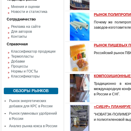
Мнения и оценки
Новости и статистика
РЫНОК ПОЛИПРОПИЛ
Сотрудничество
Почему же полипроп
Реклама на сайте
заводов-изготовителе
Для авторов
Контакты
Справочная
РЫНОК ПИЩЕВЫХ П
Классификатор продукции
Российский рынок ПВХ
Термопласты
Добавки
Процессы
Нормы и ГОСТы
КОМПОЗИЦИОННЫЕ МА
Классификаторы
Традиционно в кон
международную конфе
ОБЗОРЫ РЫНКОВ
в России и СНГ.
Рынок энергетических
добавок для КРС в России
«СИБУР» ПЛАНИРУ
Рынок гуминовых удобрений
"НОВАТЭК-ПОЛИМЕР" в
в России
и полиэтиленовой выд
Анализ рынка кокса в России