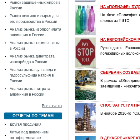
Рынок защищенных жиров в
НА «ПОЛИЭФЕ» БУД
России
На базе «Полиэфа» б
Рынок пектина и сырья для
пленок из ПЭТФ.
его производства в России
Анализ рынка изопропилата
алюминия в России
НА ЕВРОПЕЙСКОМ 
Анализ рынка тиомочевины
Руководство Еврос
в России
полиэфирных волокон,
Анализ рынка динитрата
изосорбида в России
Анализ рынка сульфида и
СБЕРБАНК СОЗДАЕ
гидросульфида натрия в
В рамках «Объедине
России
заемщиков - «ИжАвто»
Анализ рынка нитрата
алюминия в России
СНОС ЗАПУСТИЛ П
Все отчеты
В ноябре 2010-го "С
ОТЧЕТЫ ПО ТЕМАМ
Другая продукция
Литье под давлением,
ротоформование
В ДЕКАБРЕ «КАРПА