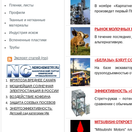
Пленки, листы
В ноябре «Карпатне
произведет первый П
Профили
Тканные и нетканные
материалы
РЫНОК МОЛОЧНЫХ П
Индустрия искож
В течение последних 
Вспененные пластики
альтернативную.
Трубы
Экспорт статей (rss)
«БЕЛАЗЫ» БУДУТ С
На базе экскавато
грузоподъемностью от
ФРУКТОЗА ВРЕДНЕЕ САХАРА
1.
МОЩНЕЙШАЯ СОЛНЕЧНАЯ
2.
ЭЛЕКТРОСТАНЦИЯ В РОССИИ
ЭФФЕКТИВНОСТЬ «С
ВОЗДЕЙСТВИЕ КОФЕИНА
3.
Стретч-рукав – поте
ЗАЩИТА СОЕВЫХ ПОСЕВОВ
4.
сравнении с обычным
ЭНЕРГОЭФФЕКТИВНОСТЬ:
5.
Детский сад категории [Аk
MITSUBISHI ОТКРО
"Mitsubishi Motors"