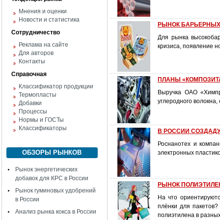
Мнения и оценки
Новости и статистика
РЫНОК БАРЬЕРНЫХ 
Сотрудничество
Для рынка высокобар
Реклама на сайте
кризиса, появление н
Для авторов
Контакты
Справочная
ПЛАНЫ «КОМПОЗИТ
Классификатор продукции
Выручка ОАО «Химпр
Термопласты
углеродного волокна, 
Добавки
Процессы
Нормы и ГОСТы
Классификаторы
В РОССИИ СОЗДАД
Роснанотех и компан
ОБЗОРЫ РЫНКОВ
электронных пластик
Рынок энергетических
добавок для КРС в России
РЫНОК ПОЛИЭТИЛЕН
Рынок гуминовых удобрений
На что ориентируютс
в России
плёнки для пакетов?
Анализ рынка кокса в России
полиэтилена в разны