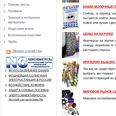
Пленки, листы
КАКИЕ МОЛОЧНЫЕ 
Профили
Сейчас, в период за
Тканные и нетканные
пытаются найти перс
материалы
новое или лучше сдел
Индустрия искож
ЦЕНЫ НА КАУЧУКИ
Вспененные пластики
Фьючерсы на каучук 
Трубы
поводу перебоев в 
растущего спроса.
Экспорт статей (rss)
КРИТЕРИИ ВЫБОРА
Так как не существу
ФРУКТОЗА ВРЕДНЕЕ САХАРА
1.
выбрать ма¬териал -
МОЩНЕЙШАЯ СОЛНЕЧНАЯ
2.
соответствующий из 
ЭЛЕКТРОСТАНЦИЯ В РОССИИ
ВОЗДЕЙСТВИЕ КОФЕИНА
3.
ЗАЩИТА СОЕВЫХ ПОСЕВОВ
4.
МИРОВОЙ РЫНОК С
ЭНЕРГОЭФФЕКТИВНОСТЬ:
5.
Мировое потребление 
Детский сад категории [Аk