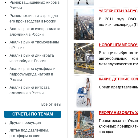
Рынок защищенных жиров в
России
УЗБЕКИСТАН ЗАПУС
Рынок пектина и сырья для
В 2011 году ОАО «
его производства в России
поливинилхлорида (ПВ
Анализ рынка изопропилата
алюминия в России
Анализ рынка тиомочевины
НОВОЕ ШТАМПОВОЧ
в России
В конце ноября на т
Анализ рынка динитрата
автомобильных ко
изосорбида в России
металлургического ко
Анализ рынка сульфида и
гидросульфида натрия в
КАКИЕ ДЕТСКИЕ КО
России
Среди представленны
Анализ рынка нитрата
алюминия в России
Все отчеты
РЕОРГАНИЗОВАТЬ У
ОТЧЕТЫ ПО ТЕМАМ
Правительство Улья
Другая продукция
ключевых предприяти
Литье под давлением,
заводах.
ротоформование